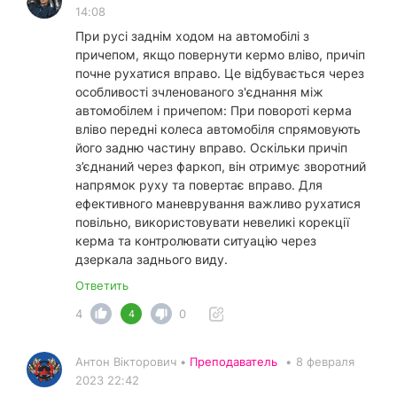
14:08
При русі заднім ходом на автомобілі з
причепом, якщо повернути кермо вліво, причіп
почне рухатися вправо. Це відбувається через
особливості зчленованого з'єднання між
автомобілем і причепом: При повороті керма
вліво передні колеса автомобіля спрямовують
його задню частину вправо. Оскільки причіп
з’єднаний через фаркоп, він отримує зворотний
напрямок руху та повертає вправо. Для
ефективного маневрування важливо рухатися
повільно, використовувати невеликі корекції
керма та контролювати ситуацію через
дзеркала заднього виду.
Ответить
4
0
4
Антон Вікторович •
Преподаватель
•
8 февраля
2023 22:42