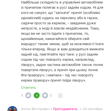
Найбільша складність в управлінні автомобілем
із причепом полягає в русі заднім ходом. Ні для
кого не секрет, що "запхати" причіп (особливо
одновісний) кудись на парковку або в гараж,
сидячи просто за кермом, - завдання дуже
непросте, а іноді й зовсім нездійсненне. Тому,
якщо ви не часто їздите з причепом, то,
щонайменше, намагайтеся обирати свій
маршрут таким чином, щоб за можливості їхати
тільки вперед. Якщо ж вам доводиться вмикати
задній хід, пам'ятайте про таке: у русі заднім
ходом під час повороту керма, наприклад,
ліворуч, задня частина автомобіля також почне
повертати ліворуч, а причіп при цьому почне
йти праворуч; і навпаки - під час повороту
керма праворуч причіп поїде ліворуч.
Ответить
4
0
4
Антон Вікторович •
Преподаватель
•
24 сентября