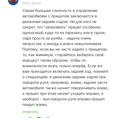
2021 00:03
Самая большая сложность в управлении
автомобилем с прицепом заключается в
движении задним ходом. Ни для кого не
секрет, что "запихивать" прицеп (особенно
одноосный) куда-то на парковку или в гараж,
сидя просто за рулём, - задача очень
непростая, а иногда и вовсе невыполнимая.
Поэтому, если вы не часто ездите с прицепом,
то, как минимум, старайтесь выбирать свой
маршрут таким образом, чтобы по
возможности ехать только вперёд. Если же
вам приходится включать задний ход, помните
о следующем: в движении задним ходом при
повороте руля, например, влево, задняя часть
автомобиля также начнет поворачивать влево,
а прицеп при этом начнет уходить вправо; и
наоборот - при повороте руля вправо прицеп
поедет влево.
Ответить