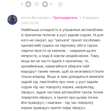
0
0
0
Антон Вікторович •
Преподаватель
•
8 февраля
2023 22:42
Найбільша складність в управлінні автомобілем
із причепом полягає в русі заднім ходом. Ні для
кого не секрет, що "запхати" причіп (особливо
одновісний) кудись на парковку або в гараж,
сидячи просто за кермом, - завдання дуже
непросте, а іноді й зовсім нездійсненне. Тому,
якщо ви не часто їздите з причепом, то,
щонайменше, намагайтеся обирати свій
маршрут таким чином, щоб за можливості їхати
тільки вперед. Якщо ж вам доводиться вмикати
задній хід, пам'ятайте про таке: у русі заднім
ходом під час повороту керма, наприклад,
ліворуч, задня частина автомобіля також почне
повертати ліворуч, а причіп при цьому почне
йти праворуч; і навпаки - під час повороту
керма праворуч причіп поїде ліворуч.