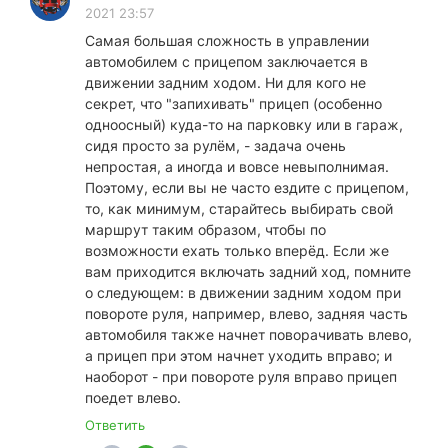
2021 23:57
Самая большая сложность в управлении
автомобилем с прицепом заключается в
движении задним ходом. Ни для кого не
секрет, что "запихивать" прицеп (особенно
одноосный) куда-то на парковку или в гараж,
сидя просто за рулём, - задача очень
непростая, а иногда и вовсе невыполнимая.
Поэтому, если вы не часто ездите с прицепом,
то, как минимум, старайтесь выбирать свой
маршрут таким образом, чтобы по
возможности ехать только вперёд. Если же
вам приходится включать задний ход, помните
о следующем: в движении задним ходом при
повороте руля, например, влево, задняя часть
автомобиля также начнет поворачивать влево,
а прицеп при этом начнет уходить вправо; и
наоборот - при повороте руля вправо прицеп
поедет влево.
Ответить