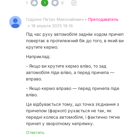
1
0
1
Годунко Петро Миколайович •
Преподаватель
•
18 апреля 2025 19:16
Під час руху автомобіля заднім ходом причеп
повертає в протилежний бік до того, в який ви
крутите кермо.
Наприклад:
- Якщо ви крутите кермо вліво, то зад
автомобіля піде вліво, а перед причепа —
вправо.
- Якщо кермо вправо — перед причепа піде
вліво.
Це відбувається тому, що точка з’єднання з
причепом (фаркоп) рухається не так, як
передні колеса автомобіля, і фактично тягне
причеп у зворотному напрямку.
Ответить