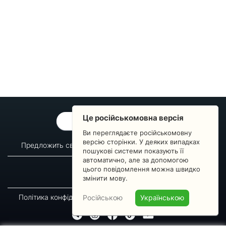
Це російськомовна версія
ОБРАТНАЯ СВЯЗЬ
Ви переглядаєте російськомовну
версію сторінки. У деяких випадках
Предложить свой вопрос
Статистика изменений
пошукові системи показують її
автоматично, але за допомогою
О сервисе
Преподавателям
цього повідомлення можна швидко
Новости
Пульс страны
змінити мову.
Політика конфіденційності
Угода підписника
Російською
Українською