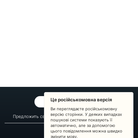
Це російськомовна версія
ОБРАТНАЯ СВЯЗЬ
Ви переглядаєте російськомовну
версію сторінки. У деяких випадках
Предложить свой вопрос
Статистика изменений
пошукові системи показують її
автоматично, але за допомогою
О сервисе
Преподавателям
цього повідомлення можна швидко
Новости
Пульс страны
змінити мову.