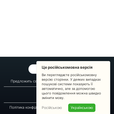
Це російськомовна версія
ОБРАТНАЯ СВЯЗЬ
Ви переглядаєте російськомовну
версію сторінки. У деяких випадках
Предложить свой вопрос
Статистика изменений
пошукові системи показують її
автоматично, але за допомогою
О сервисе
Преподавателям
цього повідомлення можна швидко
Новости
Пульс страны
змінити мову.
Політика конфіденційності
Угода підписника
Російською
Українською