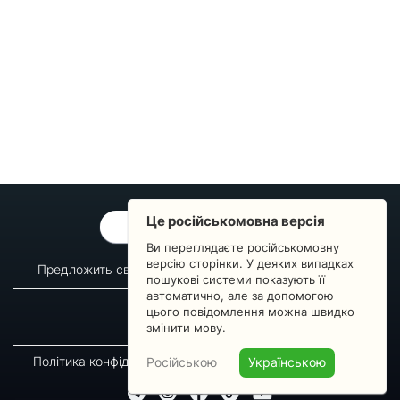
Це російськомовна версія
ОБРАТНАЯ СВЯЗЬ
Ви переглядаєте російськомовну
версію сторінки. У деяких випадках
Предложить свой вопрос
Статистика изменений
пошукові системи показують її
автоматично, але за допомогою
О сервисе
Преподавателям
цього повідомлення можна швидко
Новости
Пульс страны
змінити мову.
Політика конфіденційності
Угода підписника
Російською
Українською