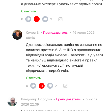
а диванные эксперты указывают глупые сроки.
Ответить
0
3
-3
Сичов ВІ •
Преподаватель
•
16 июля 2026
08:46
Для професіональних водіїв до запитання не
виникає претензій. А от ЩО з пропонованих
відповідей водій вибере - залежить від уваги
та найбільш відповідного вимогам правил
технічної експлуатації, інструкцій
підприємств-виробників.
Ответить
0
2
-2
Владимир Бородин •
Преподаватель
•
5 июля
2026 22:39