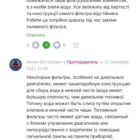
обмежиться лише фільтрувальним елементом,
а з колби злити воду. Усе залежить від вартості
та конструкції самого фільтра-відстійника.
Робити це потрібно щоразу під час заміни
паливного фільтра.
Ответить
4
0
4
Антон Вікторович •
Преподаватель
•
21 сентября
2021 21:00
Некоторые фильтры, особенно на дизельных
двигателях, имеют чашеподобную конструкцию
для сбора води в нижней части (вода имеет
большую плотность, чем дизельное топливо).
Потому вода может быть слита путём открытия
клапана в нижней части чаши. Топливные
фильтры часто имеют датчик воды, связанный
с блоком управления двигателем или
непосредственно с водителем (с помощью
сигнальной лампы на панели приборов),