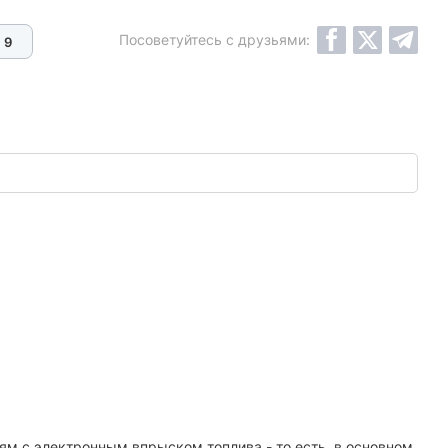
Посоветуйтесь с друзьями:
9
ям с электронным впрыском топлива - то есть, в основном