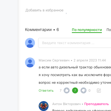
Добавить в избранное
Комментарии • 6
По популярности
По
Максим Сергеевич
•
2 апреля 2023 11:44
а если авто дизельный трактор обыкнове
я хочу посмотреть как вы исключите форс
вопрос не корректный необходимо уточнен
Ответить
7
0
7
Антон Вікторович •
Преподаватель
Вопрос действительно сформулиро