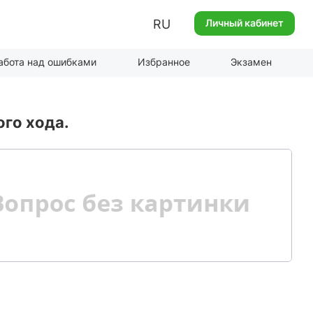
RU
Личный кабинет
абота над ошибками
Избранное
Экзамен
го хода.