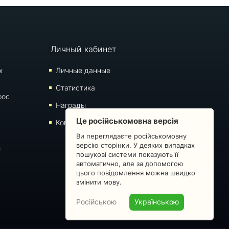
Личный кабинет
х
Личные данные
Статистика
рос
Награды
Це російськомовна версія
Комментарии
Ви переглядаєте російськомовну
версію сторінки. У деяких випадках
й
пошукові системи показують її
автоматично, але за допомогою
цього повідомлення можна швидко
змінити мову.
Російською
Українською