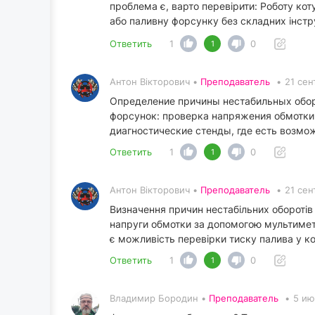
проблема є, варто перевірити: Роботу ко
або паливну форсунку без складних інстр
Ответить
1
0
1
Антон Вікторович •
Преподаватель
•
21 сен
Определение причины нестабильных обор
форсунок: проверка напряжения обмотки
диагностические стенды, где есть возмо
Ответить
1
0
1
Антон Вікторович •
Преподаватель
•
21 сен
Визначення причин нестабільних оборотів
напруги обмотки за допомогою мультиметр
є можливість перевірки тиску палива у к
Ответить
1
0
1
Владимир Бородин •
Преподаватель
•
5 ию