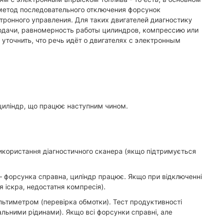
метод последовательного отключения форсунок
ктронного управления. Для таких двигателей диагностику
подачи, равномерность работы цилиндров, компрессию или
уточнить, что речь идёт о двигателях с электронным
циліндр, що працює наступним чином.
Використання діагностичного сканера (якщо підтримується
— форсунка справна, циліндр працює. Якщо при відключенні
я іскра, недостатня компресія).
ультиметром (перевірка обмотки). Тест продуктивності
альними рідинами). Якщо всі форсунки справні, але