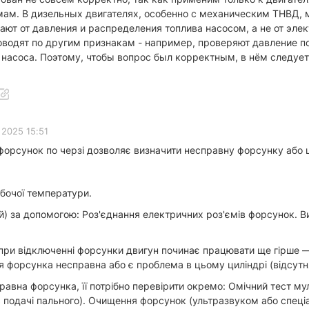
мам. В дизельных двигателях, особенно с механическим ТНВД, 
ают от давления и распределения топлива насосом, а не от эле
оводят по другим признакам - например, проверяют давление 
 насоса. Поэтому, чтобы вопрос был корректным, в нём следует 
 2025 15:51
форсунок по черзі дозволяє визначити несправну форсунку або 
обочої температури.
ій) за допомогою: Роз'єднання електричних роз'ємів форсунок. 
 при відключенні форсунки двигун починає працювати ще гірше 
ця форсунка несправна або є проблема в цьому циліндрі (відсутн
равна форсунка, її потрібно перевірити окремо: Омічний тест м
ь подачі пального). Очищення форсунок (ультразвуком або спеці