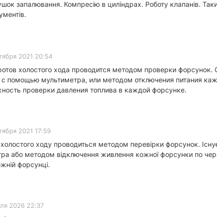
тушок запалювання. Компресію в циліндрах. Роботу клапанів. Та
ументів.
тября 2021 20:54
отов холостого хода проводится методом проверки форсунок. 
 с помощью мультиметра, или методом отключения питания каж
жность проверки давления топлива в каждой форсунке.
тября 2021 17:59
 холостого ходу проводиться методом перевірки форсунок. Існує
а або методом відключення живлення кожної форсунки по черзі.
ожній форсунці.
ля 2026 22:37