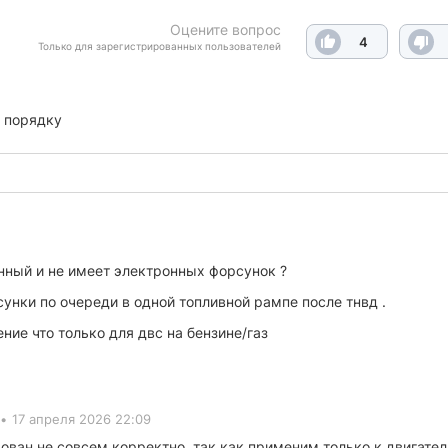
Оцените вопрос
4
Только для зарегистрированных пользователей
 порядку
нный и не имеет электронных форсунок ?
унки по очереди в одной топливной рампе после тнвд .
ие что только для двс на бензине/газ
•
17 апреля 2026 22:09
ван не совсем корректно, так как применим только к двигател