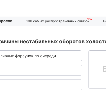
просов
100 самых распространенных ошибок
Р
ричины нестабильных оборотов холосто
ливных форсунок по очереди.