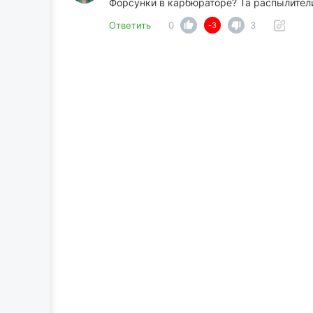
Форсунки в карбюраторе? Та распылители
Ответить
0
3
-3