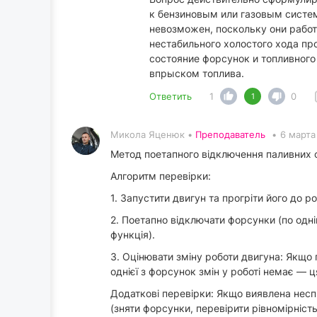
к бензиновым или газовым систе
невозможен, поскольку они работ
нестабильного холостого хода пр
состояние форсунок и топливного
впрыском топлива.
Ответить
1
0
1
Микола Яценюк •
Преподаватель
•
6 марта
Метод поетапного відключення паливних 
Алгоритм перевірки:
1. Запустити двигун та прогріти його до р
2. Поетапно відключати форсунки (по одн
функція).
3. Оцінювати зміну роботи двигуна: Якщо
однієї з форсунок змін у роботі немає — 
Додаткові перевірки: Якщо виявлена несп
(зняти форсунки, перевірити рівномірніст