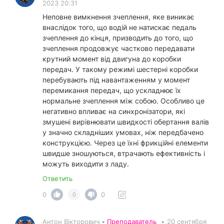
2023 20:31
Неповне вимкнення зчеплення, яке виникає
внаслідок того, що водій не натискає педаль
зчеплення до кінця, призводить до того, що
зчеплення продовжує частково передавати
крутний момент від двигуна до коробки
передач. У такому режимі шестерні коробки
перебувають під навантаженням у момент
перемикання передач, що ускладнює їх
нормальне зчеплення між собою. Особливо це
негативно впливає на синхронізатори, які
змушені вирівнювати швидкості обертання валів
у значно складніших умовах, ніж передбачено
конструкцією. Через це їхні фрикційні елементи
швидше зношуються, втрачають ефективність і
можуть виходити з ладу.
Ответить
0
0
0
Антон Вікторович •
Преподаватель
•
20 сентября