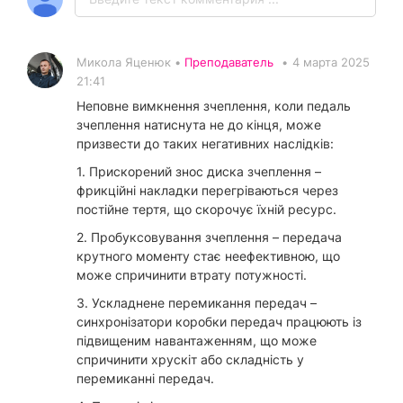
Микола Яценюк •
Преподаватель
•
4 марта 2025
21:41
Неповне вимкнення зчеплення, коли педаль
зчеплення натиснута не до кінця, може
призвести до таких негативних наслідків:
1. Прискорений знос диска зчеплення –
фрикційні накладки перегріваються через
постійне тертя, що скорочує їхній ресурс.
2. Пробуксовування зчеплення – передача
крутного моменту стає неефективною, що
може спричинити втрату потужності.
3. Ускладнене перемикання передач –
синхронізатори коробки передач працюють із
підвищеним навантаженням, що може
спричинити хрускіт або складність у
перемиканні передач.