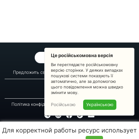
Це російськомовна версія
ОБРАТНАЯ СВЯЗЬ
Ви переглядаєте російськомовну
версію сторінки. У деяких випадках
Предложить свой вопрос
Статистика изменений
пошукові системи показують її
автоматично, але за допомогою
О сервисе
Преподавателям
цього повідомлення можна швидко
Новости
Пульс страны
змінити мову.
Політика конфіденційності
Угода підписника
Російською
Українською
© 2016-2026 GREEN-WAY
Для корректной работы ресурс использует
Копирование, перепечатка либо использование материалов данной страницы для
воспроизведения, переноса на другие носители информации запрещено. Время