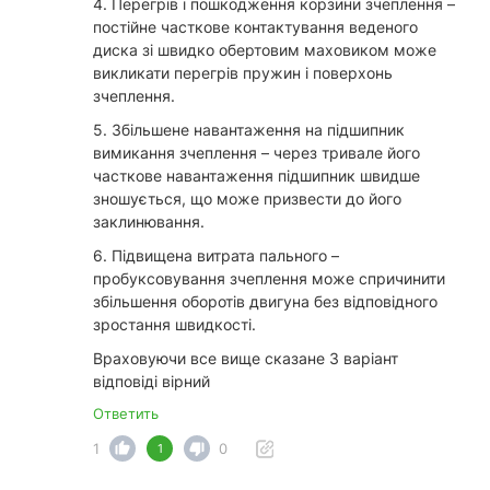
4. Перегрів і пошкодження корзини зчеплення –
постійне часткове контактування веденого
диска зі швидко обертовим маховиком може
викликати перегрів пружин і поверхонь
зчеплення.
5. Збільшене навантаження на підшипник
вимикання зчеплення – через тривале його
часткове навантаження підшипник швидше
зношується, що може призвести до його
заклинювання.
6. Підвищена витрата пального –
пробуксовування зчеплення може спричинити
збільшення оборотів двигуна без відповідного
зростання швидкості.
Враховуючи все вище сказане 3 варіант
відповіді вірний
Ответить
1
0
1