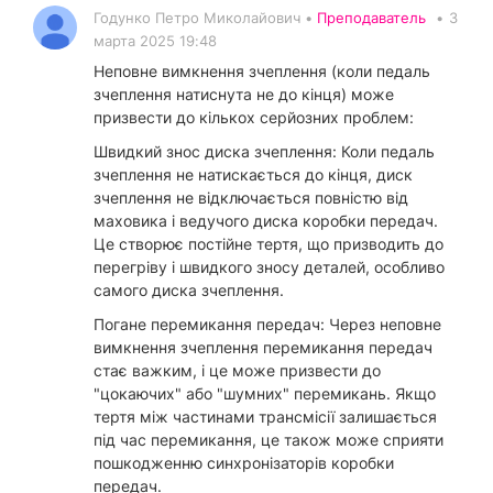
Годунко Петро Миколайович •
Преподаватель
•
3
марта 2025 19:48
Неповне вимкнення зчеплення (коли педаль
зчеплення натиснута не до кінця) може
призвести до кількох серйозних проблем:
Швидкий знос диска зчеплення: Коли педаль
зчеплення не натискається до кінця, диск
зчеплення не відключається повністю від
маховика і ведучого диска коробки передач.
Це створює постійне тертя, що призводить до
перегріву і швидкого зносу деталей, особливо
самого диска зчеплення.
Погане перемикання передач: Через неповне
вимкнення зчеплення перемикання передач
стає важким, і це може призвести до
"цокаючих" або "шумних" перемикань. Якщо
тертя між частинами трансмісії залишається
під час перемикання, це також може сприяти
пошкодженню синхронізаторів коробки
передач.