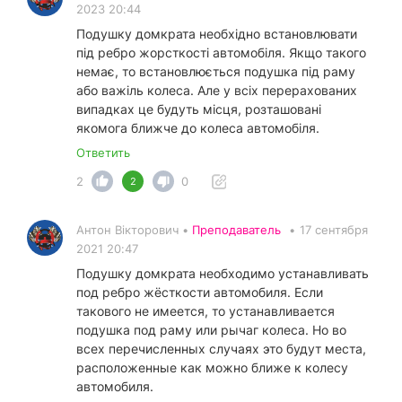
2023 20:44
Подушку домкрата необхідно встановлювати
під ребро жорсткості автомобіля. Якщо такого
немає, то встановлюється подушка під раму
або важіль колеса. Але у всіх перерахованих
випадках це будуть місця, розташовані
якомога ближче до колеса автомобіля.
Ответить
2
0
2
Антон Вікторович •
Преподаватель
•
17 сентября
2021 20:47
Подушку домкрата необходимо устанавливать
под ребро жёсткости автомобиля. Если
такового не имеется, то устанавливается
подушка под раму или рычаг колеса. Но во
всех перечисленных случаях это будут места,
расположенные как можно ближе к колесу
автомобиля.