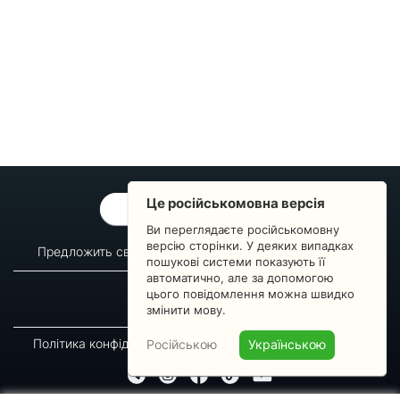
Це російськомовна версія
ОБРАТНАЯ СВЯЗЬ
Ви переглядаєте російськомовну
версію сторінки. У деяких випадках
Предложить свой вопрос
Статистика изменений
пошукові системи показують її
автоматично, але за допомогою
О сервисе
Преподавателям
цього повідомлення можна швидко
Новости
Пульс страны
змінити мову.
Політика конфіденційності
Угода підписника
Російською
Українською