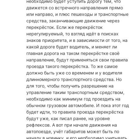
необходимо будет уступить дорогу тем, что
движется со встречного направления прямо
или направо, и плюс пешеходы и транспортные
средства, заканчивающие движение через
перекрёсток. Если же перекрёсток
нерегулируемый, то взгляд идёт в поисках
знаков приоритета, и в зависимости от того, на
какой дороге будет водитель, и меняет ли
главная дорога на таком перекрёстке своё
направление, будут применяться свои правила
проезда такого перекрёстка. То же самое
должно быть уже со временем и у водителя
длинномерного транспортного средства. Но
для того, чтобы получить разрешение на
управление таким транспортным средством,
необходимо как минимум год проездить на
обычном грузовом автомобиле. И пока этот год
будет идти, то правила проезда перекрёстка
будут уже, как писал ранее, на уровне
рефлексов. А вот при начале движения на
автопоезде, учёт габаритов может быть по
началу в новинку, и его необходимо учитывать