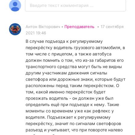
Антон Вікторович •
Преподаватель
•
17 сентября
2021 19:46
В случае подъезда к регулируемому
перекрёстку водитель грузового автомобиля, в
том числе с прицепом, а также автобуса
должен помнить о том, что из-за габаритов его
транспортного средства могут быть не видны
другим участникам движения сигналы
светофора или дорожные знаки, которые будут
расположены перед таким перекрёстком. О
том, какой именно перекрёсток будет
проезжать водитель - он должен уже был
определить ещё при подъезде к нему. Такие
моменты со временем уже как рефлекс у
водителя. Подъезжает к регулируемому
перекрёстку, значит по сигналам светофоров
разъезд и учитывает, что при повороте налево