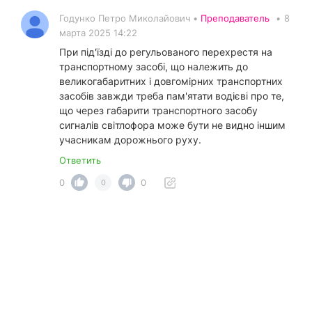
Годунко Петро Миколайович •
Преподаватель
•
8
марта 2025 14:22
При під'їзді до регульованого перехрестя на
транспортному засобі, що належить до
великогабаритних і довгомірних транспортних
засобів завжди треба пам'ятати водієві про те,
що через габарити транспортного засобу
сигналів світлофора може бути не видно іншим
учасникам дорожнього руху.
Ответить
0
0
0