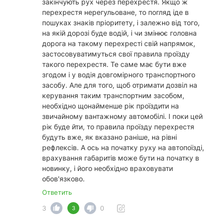
закінчують рух через перехрестя. Якщо ж
перехрестя нерегульоване, то погляд іде в
пошуках знаків пріоритету, і залежно від того,
на якій дорозі буде водій, і чи змінює головна
дорога на такому перехресті свій напрямок,
застосовуватимуться свої правила проїзду
такого перехрестя. Те саме має бути вже
згодом і у водія довгомірного транспортного
засобу. Але для того, щоб отримати дозвіл на
керування таким транспортним засобом,
необхідно щонайменше рік проїздити на
звичайному вантажному автомобілі. І поки цей
рік буде йти, то правила проїзду перехрестя
будуть вже, як вказано раніше, на рівні
рефлексів. А ось на початку руху на автопоїзді,
врахування габаритів може бути на початку в
новинку, і його необхідно враховувати
обов'язково.
Ответить
3
0
3