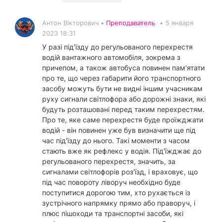
Антон Вікторович •
Преподаватель
•
5 января
2023 18:31
У разі під'їзду до регульованого перехрестя
водій вантажного автомобіля, зокрема з
причепом, а також автобуса повинен пам'ятати
про те, що через габарити його транспортного
засобу можуть бути не видні іншим учасникам
руху сигнали світлофора або дорожні знаки, які
будуть розташовані перед таким перехрестям.
Про те, яке саме перехрестя буде проїжджати
водій - він повинен уже був визначити ще під
час під'їзду до нього. Такі моменти з часом
стають вже як рефлекс у водія. Під'їжджає до
регульованого перехрестя, значить, за
сигналами світлофорів роз'їзд, і враховує, що
під час повороту ліворуч необхідно буде
поступитися дорогою тим, хто рухається із
зустрічного напрямку прямо або праворуч, і
плюс пішоходи та транспортні засоби, які