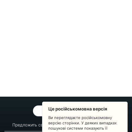
Це російськомовна версія
ОБРАТНАЯ СВЯЗЬ
Ви переглядаєте російськомовну
версію сторінки. У деяких випадках
Предложить свой вопрос
Статистика изменений
пошукові системи показують її