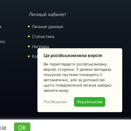
Личный кабинет
х
Личные данные
Статистика
рос
Награды
Це російськомовна версія
Комментарии
Ви переглядаєте російськомовну
версію сторінки. У деяких випадках
й
пошукові системи показують її
автоматично, але за допомогою
цього повідомлення можна швидко
змінити мову.
Російською
Українською
 запрещено. Время последнего обновления: 09:30 (07.08.2026)
kie
OK