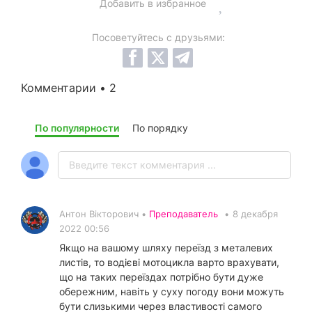
Добавить в избранное
Посоветуйтесь с друзьями:
Комментарии • 2
По популярности
По порядку
Антон Вікторович •
Преподаватель
•
8 декабря
2022 00:56
Якщо на вашому шляху переїзд з металевих
листів, то водієві мотоцикла варто врахувати,
що на таких переїздах потрібно бути дуже
обережним, навіть у суху погоду вони можуть
бути слизькими через властивості самого