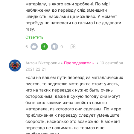
матеріалу, з якого вони зроблені. По мірі
наближення до переїзду слід зменшити
швидкість, наскільки це можливо. У момент
переїзду не натискати на гальмо і не додавати
газу.
Ответить
6
0
6
Антон Вікторович •
Преподаватель
•
10 сентября
2021 22:21
Если на вашем пути переезд из металлических
листов, то водителю мотоцикла стоит учесть,
что на таких переездах нужно быть очень
осторожным, даже в сухую погоду они могут
быть скользкими из-за свойств самого
материала, из которого они сделаны. По мере
приближения к переезду следует уменьшите
скорость, насколько это возможно. В момент
переезда не нажимать на тормоз и не
прибавлять газу.