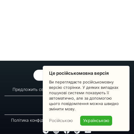
Це російськомовна версія
ОБРАТНАЯ СВЯЗЬ
Ви переглядаєте російськомовну
версію сторінки. У деяких випадках
Предложить свой вопрос
Статистика изменений
пошукові системи показують її
автоматично, але за допомогою
О сервисе
Преподавателям
цього повідомлення можна швидко
Новости
Пульс страны
змінити мову.
Політика конфіденційності
Угода підписника
Російською
Українською