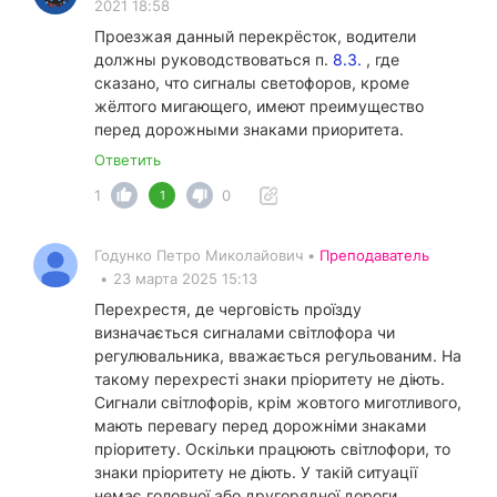
2021 18:58
Проезжая данный перекрёсток, водители
должны руководствоваться п.
8.3.
, где
сказано, что сигналы светофоров, кроме
жёлтого мигающего, имеют преимущество
перед дорожными знаками приоритета.
Ответить
1
0
1
Годунко Петро Миколайович •
Преподаватель
•
23 марта 2025 15:13
Перехрестя, де черговість проїзду
визначається сигналами світлофора чи
регулювальника, вважається регульованим. На
такому перехресті знаки пріоритету не діють.
Сигнали світлофорів, крім жовтого миготливого,
мають перевагу перед дорожніми знаками
пріоритету. Оскільки працюють світлофори, то
знаки пріоритету не діють. У такій ситуації
немає головної або другорядної дороги.