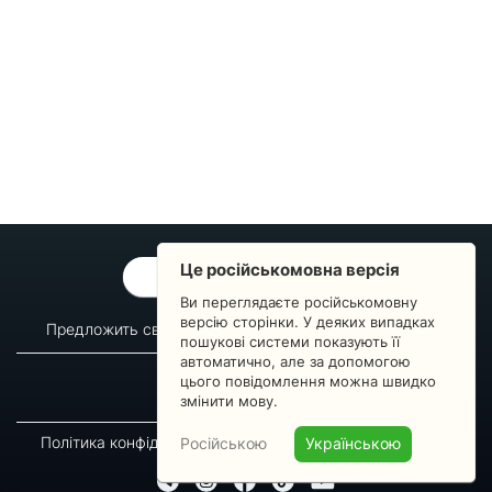
Це російськомовна версія
ОБРАТНАЯ СВЯЗЬ
Ви переглядаєте російськомовну
версію сторінки. У деяких випадках
Предложить свой вопрос
Статистика изменений
пошукові системи показують її
автоматично, але за допомогою
О сервисе
Преподавателям
цього повідомлення можна швидко
Новости
Пульс страны
змінити мову.
Політика конфіденційності
Угода підписника
Російською
Українською