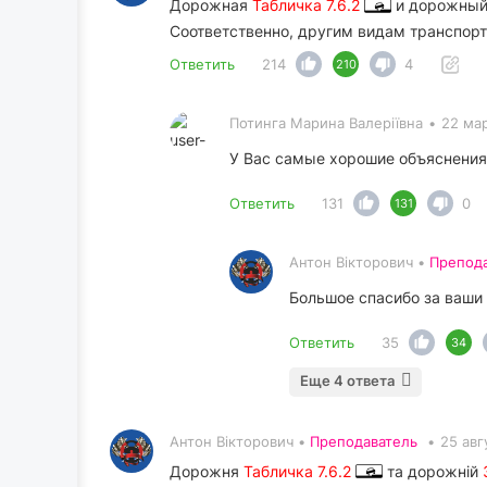
Дорожная
Табличка 7.6.2
и дорожны
Соответственно, другим видам транспорт
Ответить
214
4
210
Потинга Марина Валеріївна
•
22 мар
У Вас самые хорошие объяснения,
Ответить
131
0
131
Антон Вікторович •
Препод
Большое спасибо за ваши
Ответить
35
34
Еще 4 ответа
Антон Вікторович •
Преподаватель
•
25 авг
Дорожня
Табличка 7.6.2
та дорожній