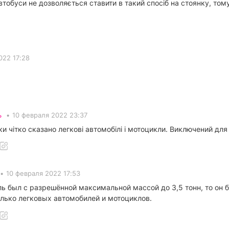
автобуси не дозволяється ставити в такий спосіб на стоянку, то
022 17:28
ь
•
10 февраля 2022 23:37
и чітко сказано легкові автомобілі і мотоцикли. Виключений дл
•
10 февраля 2022 17:53
ь был с разрешённой максимальной массой до 3,5 тонн, то он 
только легковых автомобилей и мотоциклов.