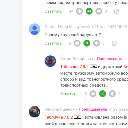
іншим видам транспортних засобів у пока
Ответить
44
0
44
Gontar Nikita Mihaylovich
•
11 мая 2021 16:25
Почему грузовой нарушает?
Ответить
9
0
9
Антон Вікторович •
Преподаватель
Табличка 7.6.2
и дорожный
Зн
месте грузовому автомобилю вооб
способ и вид транспортного сред
транспортных средств.
Ответить
5
2
3
Микола Яценюк •
Преподаватель
•
22 февр
Табличка 7.6.2
, встановлена разом із
який дозволено ставити на стоянку таким 