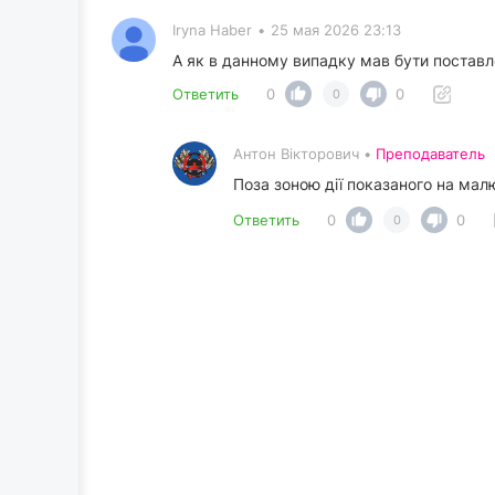
Iryna Haber
•
25 мая 2026 23:13
А як в данному випадку мав бути постав
Ответить
0
0
0
Антон Вікторович •
Преподаватель
Поза зоною дії показаного на мал
Ответить
0
0
0