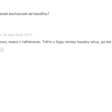
лений вантажний автомобіль?
•
25 мая 2026 23:17
юнку знака з табличкою. Тобто у будь-якому іншому місці, де ві