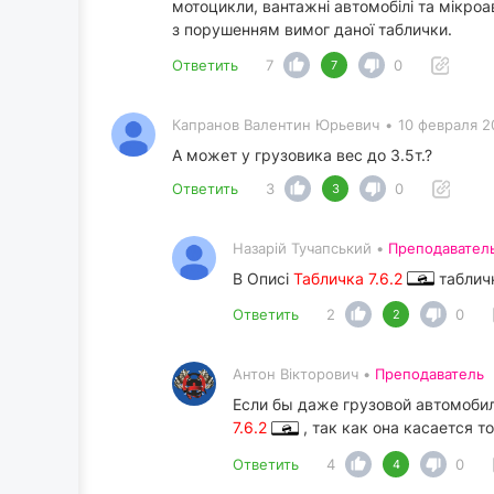
мотоцикли, вантажні автомобілі та мікро
з порушенням вимог даної таблички.
Ответить
7
0
7
Капранов Валентин Юрьевич
•
10 февраля 2
А может у грузовика вес до 3.5т.?
Ответить
3
0
3
Назарій Тучапський •
Преподавател
В Описі
Табличка 7.6.2
табличк
Ответить
2
0
2
Антон Вікторович •
Преподаватель
Если бы даже грузовой автомобил
7.6.2
, так как она касается 
Ответить
4
0
4