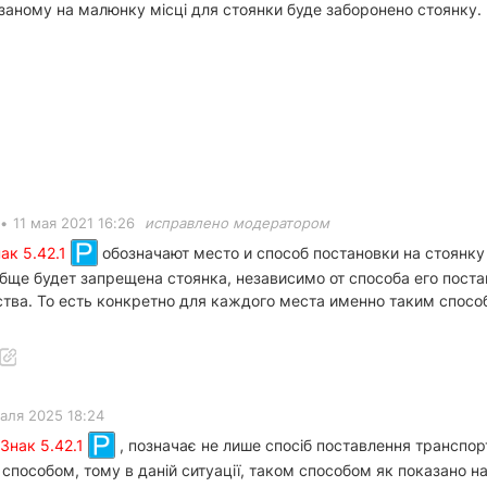
заному на малюнку місці для стоянки буде заборонено стоянку.
•
11 мая 2021 16:26
исправлено модератором
ак 5.42.1
обозначают место и способ постановки на стоянку
ще будет запрещена стоянка, независимо от способа его постано
ства. То есть конкретно для каждого места именно таким спосо
аля 2025 18:24
Знак 5.42.1
, позначає не лише спосіб поставлення транспор
способом, тому в даній ситуації, таком способом як показано на 