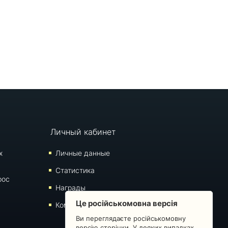
Личный кабинет
х
Личные данные
Статистика
рос
Награды
Це російськомовна версія
Комментарии
Ви переглядаєте російськомовну
версію сторінки. У деяких випадках