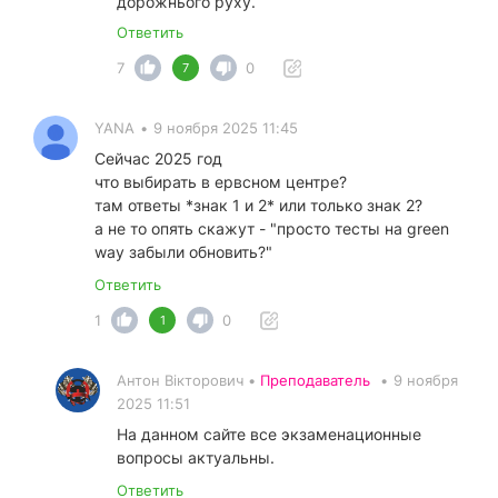
дорожнього руху.
Ответить
7
0
7
YANA
•
9 ноября 2025 11:45
Сейчас 2025 год
что выбирать в ервсном центре?
там ответы *знак 1 и 2* или только знак 2?
а не то опять скажут - "просто тесты на green
way забыли обновить?"
Ответить
1
0
1
Антон Вікторович •
Преподаватель
•
9 ноября
2025 11:51
На данном сайте все экзаменационные
вопросы актуальны.
Ответить