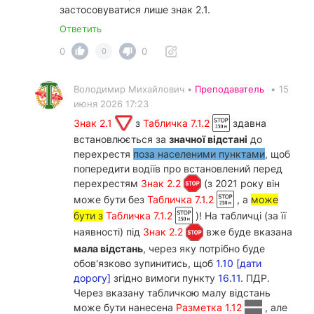
застосовуватися лише знак 2.1.
Ответить
0
0
0
Володимир Михайлович •
Преподаватель
•
15
июня 2026 17:23
Знак 2.1
з
Табличка 7.1.2
здавна
встановлюється за
значної відстані
до
перехрестя
поза населеними пунктами
, щоб
попередити водіїв про встановлений перед
перехрестям
Знак 2.2
(з 2021 року він
може бути без
Табличка 7.1.2
, а
може
бути з
Табличка 7.1.2
)! На табличці (за її
наявності) під
Знак 2.2
вже буде вказана
мала відстань
, через яку потрібно буде
обов'язково зупинитись, щоб
1.10 [дати
дорогу]
згідно вимоги пункту
16.11.
ПДР.
Через вказану табличкою малу відстань
може бути нанесена
Разметка 1.12
, але