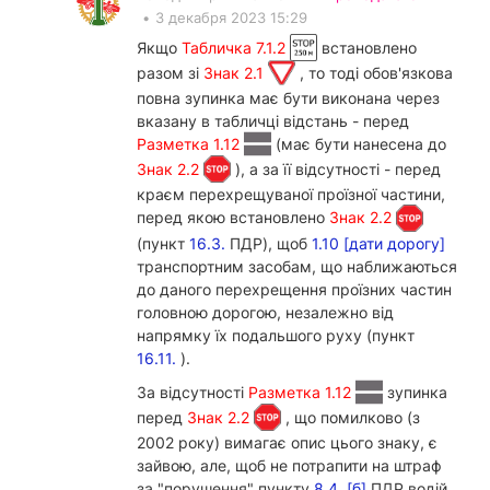
•
3 декабря 2023 15:29
Якщо
Табличка 7.1.2
встановлено
разом зі
Знак 2.1
, то тоді обов'язкова
повна зупинка має бути виконана через
вказану в табличці відстань - перед
Разметка 1.12
(має бути нанесена до
Знак 2.2
), а за її відсутності - перед
краєм перехрещуваної проїзної частини,
перед якою встановлено
Знак 2.2
(пункт
16.3.
ПДР), щоб
1.10 [дати дорогу]
транспортним засобам, що наближаються
до даного перехрещення проїзних частин
головною дорогою, незалежно від
напрямку їх подальшого руху (пункт
16.11.
).
За відсутності
Разметка 1.12
зупинка
перед
Знак 2.2
, що помилково (з
2002 року) вимагає опис цього знаку, є
зайвою, але, щоб не потрапити на штраф
за "порушення" пункту
8.4. [б]
ПДР водій