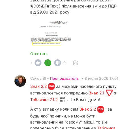
%D0%BF#Text ) після внесення змін до ПДР
від 29.09.2021 року:
Ответить
1
0
1
Сичов ВІ •
Преподаватель
•
8 июля 2026 17:01
Знак 2.2
за межами населеного пункту
встановлюється попередньо
Знак 2.1
з
Табличка 7.1.2
. Це Вам відомо!
А от у випадку коли сам
Знак 2.2
, за
будь якої причини, не може бути
встановлений на "своєму" місці, то він
попередньо буде встановлений з
Табличка