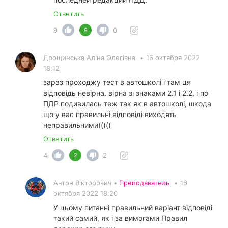
Ответить
9
0
9
Дрощинська Аліна Олегівна
•
16 октября 2022
18:12
зараз проходжу тест в автошколі і там ця
відповідь невірна. вірна зі знаками 2.1 і 2.2, і по
ПДР подивилась теж так як в автошколі, шкода
що у вас правильні відповіді виходять
неправильними(((((
Ответить
4
2
2
Антон Вікторович •
Преподаватель
•
16
октября 2022 18:20
У цьому питанні правильний варіант відповіді
такий самий, як і за вимогами Правил