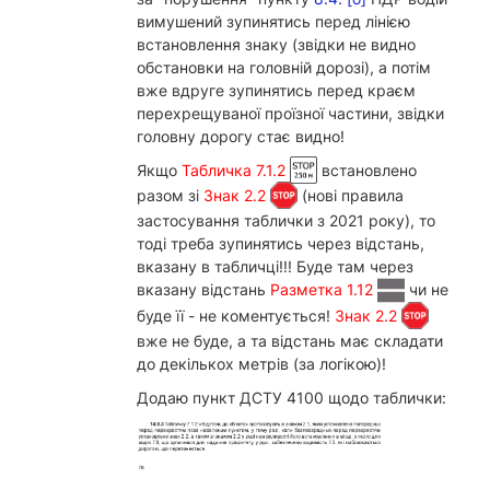
вимушений зупинятись перед лінією
встановлення знаку (звідки не видно
обстановки на головній дорозі), а потім
вже вдруге зупинятись перед краєм
перехрещуваної проїзної частини, звідки
головну дорогу стає видно!
Якщо
Табличка 7.1.2
встановлено
разом зі
Знак 2.2
(нові правила
застосування таблички з 2021 року), то
тоді треба зупинятись через відстань,
вказану в табличці!!! Буде там через
вказану відстань
Разметка 1.12
чи не
буде її - не коментується!
Знак 2.2
вже не буде, а та відстань має складати
до декількох метрів (за логікою)!
Додаю пункт ДСТУ 4100 щодо таблички: