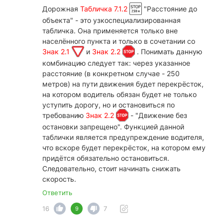
Дорожная
Табличка 7.1.2
"Расстояние до
объекта" - это узкоспециализированная
табличка. Она применяется только вне
населённого пункта и только в сочетании со
Знак 2.1
и
Знак 2.2
. Понимать данную
комбинацию следует так: через указанное
расстояние (в конкретном случае - 250
метров) на пути движения будет перекрёсток,
на котором водитель обязан будет не только
уступить дорогу, но и остановиться по
требованию
Знак 2.2
- "Движение без
остановки запрещено". Функцией данной
таблички является предупреждение водителя,
что вскоре будет перекрёсток, на котором ему
придётся обязательно остановиться.
Следовательно, стоит начинать снижать
скорость.
Ответить
16
7
9