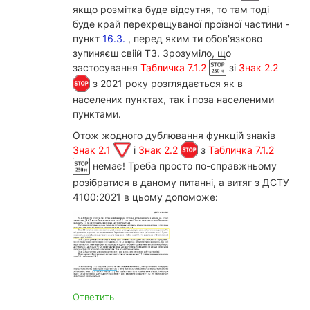
якщо розмітка буде відсутня, то там тоді
буде край перехрещуваної проїзної частини -
пункт
16.3.
, перед яким ти обов'язково
зупиняєш свіій ТЗ. Зрозуміло, що
застосування
Табличка 7.1.2
зі
Знак 2.2
з 2021 року розглядається як в
населених пунктах, так і поза населеними
пунктами.
Отож жодного дублювання функцій знаків
Знак 2.1
і
Знак 2.2
з
Табличка 7.1.2
немає! Треба просто по-справжньому
розібратися в даному питанні, а витяг з ДСТУ
4100:2021 в цьому допоможе:
Ответить