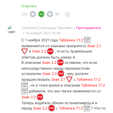
Ответить
222
39
183
Толмачов Олександр Павлович •
Преподаватель
•
14 ноября 2021 20:08
С 1 ноября 2021 года
Табличка 7.1.2
применяется со знаками приоритета
Знак 2.1
и
Знак 2.2
, то есть правильным
ответом должен быть номер 4.
В описании
Знак 2.2
оставили, что если
непосредственно перед перекрестком
установлен
Знак 2.2
, ему должен
предшествовать
Знак 2.1
с
Табличка 7.1.2
, но в тоже время в описании
Табличка 7.1.2
добавили, что она также применяется со
Знак 2.2
.
Теперь водитель обязан останавливаться и
перед
Знак 2.2
с
Табличка 7.1.2
? Что-то