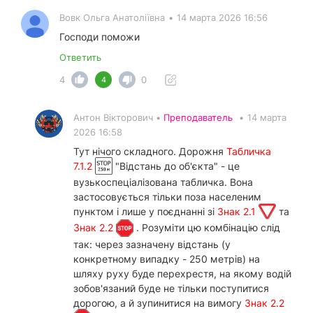
Вовк Ольга Анатоліївна
•
14 марта 2026 16:56
Господи поможи
Ответить
4
0
4
Антон Вікторович •
Преподаватель
•
14 марта
2026 16:58
Тут нічого складного. Дорожня
Табличка
7.1.2
"Відстань до об'єкта" - це
вузькоспеціалізована табличка. Вона
застосовується тільки поза населеним
пунктом і лише у поєднанні зі
Знак 2.1
та
Знак 2.2
. Розуміти цю комбінацію слід
так: через зазначену відстань (у
конкретному випадку - 250 метрів) на
шляху руху буде перехрестя, на якому водій
зобов'язаний буде не тільки поступитися
дорогою, а й зупинитися на вимогу
Знак 2.2