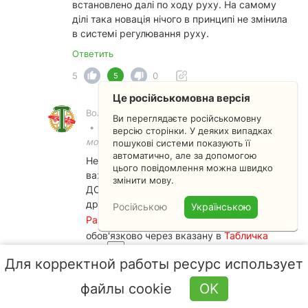
встановлено далі по ходу руху. На самому
ділі така новація нічого в принципі не змінила
в системі регулювання руху.
Ответить
5
0
5
Це російськомовна версія
Володимир Михайлович •
Преподаватель
Ви переглядаєте російськомовну
•
6 ноября 2025 07:25
исправлено
версію сторінки. У деяких випадках
модератором
пошукові системи показують її
автоматично, але за допомогою
Не зовсім зрозуміло, бо в ПДР не надали
цього повідомлення можна швидко
важливої інформації, яка закладена в
змінити мову.
ДСТУ 4100, і з якої гарно видно, що
другого
Знак 2.2
вже не буде, а от
Російською
Українською
Разметка 1.12
має бути нанесена
обов'язково через вказану в
Табличка
7.1.2
відстань. Тобто зупинятись перед
Для корректной работы ресурс использует
Знак 2.2
, з яким установлена
Табличка 7.1.2
, не потрібно. Єдина
файлы cookie
OK
зупинка здійснюється далі - перед тією