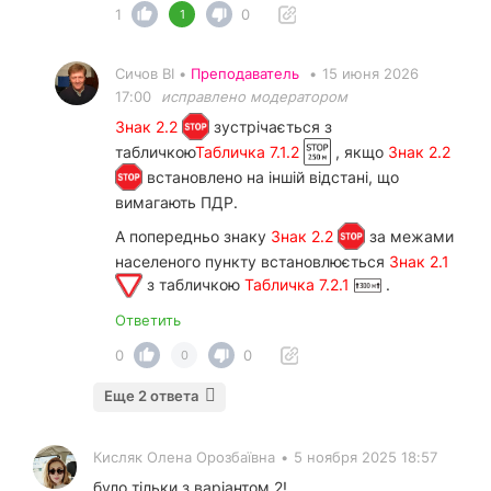
1
0
1
Сичов ВІ •
Преподаватель
•
15 июня 2026
17:00
исправлено модератором
Знак 2.2
зустрічається
з
табличкою
Табличка 7.1.2
, якщо
Знак 2.2
встановлено на іншій відстані, що
вимагають ПДР.
А попередньо знаку
Знак 2.2
за межами
населеного пункту встановлюється
Знак 2.1
з табличкою
Табличка 7.2.1
.
Ответить
0
0
0
Еще 2 ответа
Кисляк Олена Орозбаївна
•
5 ноября 2025 18:57
було тільки з варіантом 2!