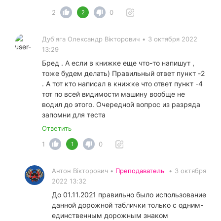
2
0
2
Дуб'яга Олександр Вікторович
•
3 октября 2022
13:29
Бред . А если в книжке еще что-то напишут ,
тоже будем делать) Правильный ответ пункт -2
. А тот кто написал в книжке что ответ пункт -4
тот по всей видимости машину вообще не
водил до этого. Очередной вопрос из разряда
запомни для теста
Ответить
1
0
1
Антон Вікторович •
Преподаватель
•
3 октября
2022 13:32
До 01.11.2021 правильно было использование
данной дорожной таблички только с одним-
единственным дорожным знаком