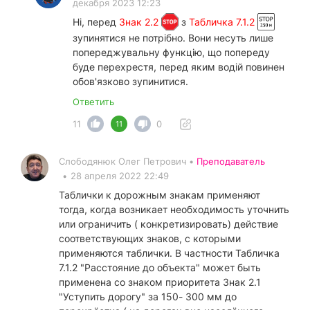
декабря 2023 12:23
Ні, перед
Знак 2.2
з
Табличка 7.1.2
зупинятися не потрібно. Вони несуть лише
попереджувальну функцію, що попереду
буде перехрестя, перед яким водій повинен
обов'язково зупинитися.
Ответить
11
0
11
Слободянюк Олег Петрович •
Преподаватель
•
28 апреля 2022 22:49
Таблички к дорожным знакам применяют
тогда, когда возникает необходимость уточнить
или ограничить ( конкретизировать) действие
соответствующих знаков, с которыми
применяются таблички. В частности Табличка
7.1.2 "Расстояние до объекта" может быть
применена со знаком приоритета Знак 2.1
"Уступить дорогу" за 150- 300 мм до