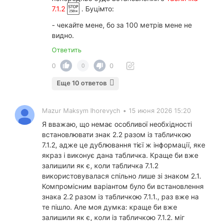
7.1.2
. Буцімто:
- чекайте мене, бо за 100 метрів мене не
видно.
Ответить
0
0
0
Еще 10 ответов
Mazur Maksym Ihorevych
•
15 июня 2026 15:20
Я вважаю, що немає особливої необхідності
встановлювати знак 2.2 разом із табличкою
7.1.2, адже це дублювання тієї ж інформації, яке
якраз і виконує дана табличка. Краще би вже
залишили як є, коли табличка 7.1.2
використовувалася спільно лише зі знаком 2.1.
Компромісним варіантом було би встановлення
знака 2.2 разом із табличкою 7.1.1., раз вже на
те пішло. Але моя думка: краще би вже
залишили як є, коли із табличкою 7.1.2. міг