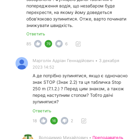
попередження водія, що незабаром буде
перехрестя, на якому йому доведеться
обов'язково зупинитися. Отже, варто починати
знижувати швидкість.
Ответить
85
6
79
Марголін Адріан Геннадійович
•
3 декабря
2023 14:52
А де потрібно зупинятися, якщо є одночасно
знак STOP (Знак 2.2) та ця табличка Stop
250 m (7.1.2.) ? Перед цим знаком, а також
перед наступним стопом? Тобто двічі
зупинятися?
Ответить
18
2
16
Володимир Михайлович •
Преподаватель