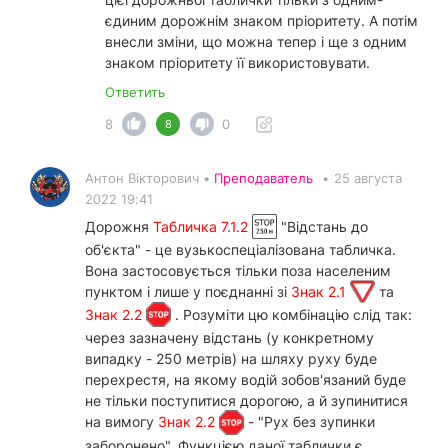
єдиним дорожнім знаком пріоритету. А потім
внесли зміни, що можна тепер і ще з одним
знаком пріоритету її використовувати.
Ответить
8
0
8
Антон Вікторович •
Преподаватель
•
25 августа
2022 19:41
Дорожня
Табличка 7.1.2
"Відстань до
об'єкта" - це вузькоспеціалізована табличка.
Вона застосовується тільки поза населеним
пунктом і лише у поєднанні зі
Знак 2.1
та
Знак 2.2
. Розуміти цю комбінацію слід так:
через зазначену відстань (у конкретному
випадку - 250 метрів) на шляху руху буде
перехрестя, на якому водій зобов'язаний буде
не тільки поступитися дорогою, а й зупинитися
на вимогу
Знак 2.2
- "Рух без зупинки
заборонено". Функцією даної таблички є