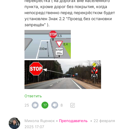
перекрёстка ( на дорогах вне населённого
пункта, кроме дорог без покрытия, когда
непосредственно перед перекрёстком будет
установлен Знак 2.2 "Проезд без остановки
запрещён" ).
Ответить
25
8
17
Микола Яценюк •
Преподаватель
•
22 февраля
2025 17:07