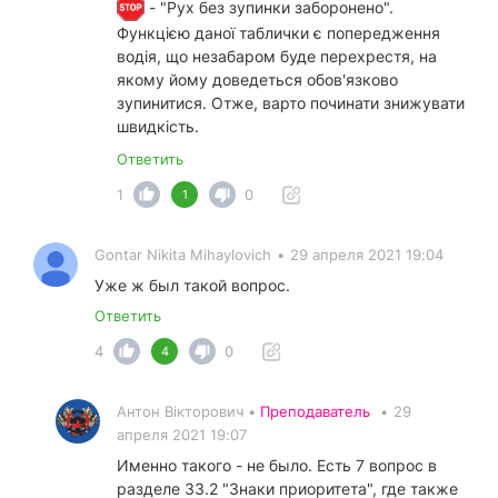
- "Рух без зупинки заборонено".
Функцією даної таблички є попередження
водія, що незабаром буде перехрестя, на
якому йому доведеться обов'язково
зупинитися. Отже, варто починати знижувати
швидкість.
Ответить
1
0
1
Gontar Nikita Mihaylovich
•
29 апреля 2021 19:04
Уже ж был такой вопрос.
Ответить
4
0
4
Антон Вікторович •
Преподаватель
•
29
апреля 2021 19:07
Именно такого - не было. Есть 7 вопрос в
разделе 33.2 "Знаки приоритета", где также