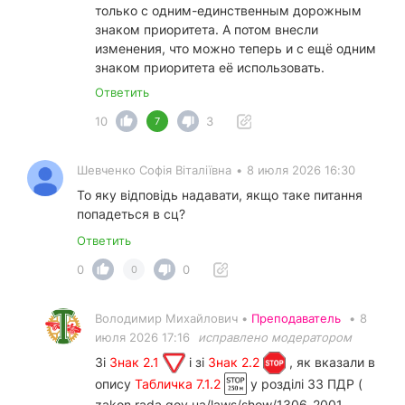
только с одним-единственным дорожным
знаком приоритета. А потом внесли
изменения, что можно теперь и с ещё одним
знаком приоритета её использовать.
Ответить
10
3
7
Шевченко Софія Віталіївна
•
8 июля 2026 16:30
То яку відповідь надавати, якщо таке питання
попадеться в сц?
Ответить
0
0
0
Володимир Михайлович •
Преподаватель
•
8
июля 2026 17:16
исправлено модератором
Зі
Знак 2.1
і зі
Знак 2.2
, як вказали в
опису
Табличка 7.1.2
у розділі 33 ПДР (
zakon.rada.gov.ua/laws/show/1306-2001-