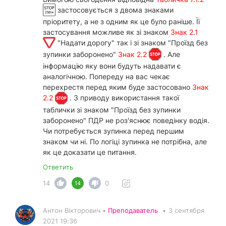
застосовується з двома знаками
пріоритету, а не з одним як це було раніше. Її
застосування можливе як зі знаком
Знак 2.1
"Надати дорогу" так і зі знаком "Проїзд без
зупинки заборонено"
Знак 2.2
. Але
інформацію яку вони будуть надавати є
аналогічною. Попереду на вас чекає
перехрестя перед яким буде застосовано
Знак
2.2
. З приводу використання такої
таблички зі знаком "Проїзд без зупинки
заборонено" ПДР не роз'яснює поведінку водія.
Чи потребується зупинка перед першим
знаком чи ні. По логіці зупинка не потрібна, але
як це доказати це питання.
Ответить
14
0
14
Антон Вікторович •
Преподаватель
•
3 сентября
2021 19:36