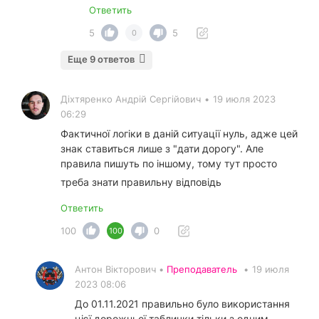
Ответить
5
5
0
Еще 9 ответов
Діхтяренко Андрій Сергійович
•
19 июля 2023
06:29
Фактичної логіки в даній ситуації нуль, адже цей
знак ставиться лише з "дати дорогу". Але
правила пишуть по іншому, тому тут просто
треба знати правильну відповідь
Ответить
100
0
100
Антон Вікторович •
Преподаватель
•
19 июля
2023 08:06
До 01.11.2021 правильно було використання
цієї дорожньої таблички тільки з одним-