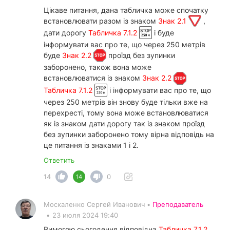
Цікаве питання, дана табличка може спочатку
встановлювати разом із знаком
Знак 2.1
,
дати дорогу
Табличка 7.1.2
і буде
інформувати вас про те, що через 250 метрів
буде
Знак 2.2
проїзд без зупинки
заборонено, також вона може
встановлюватися із знаком
Знак 2.2
Табличка 7.1.2
і інформувати вас про те, що
через 250 метрів він знову буде тільки вже на
перехресті, тому вона може встановлюватися
як із знаком дати дорогу так із знаком проїзд
без зупинки заборонено тому вірна відповідь на
це питання із знаками 1 і 2.
Ответить
14
0
14
Москаленко Сергей Иванович •
Преподаватель
•
23 июля 2024 19:40
Вимогою сьогодення відповідна
Табличка 7.1.2