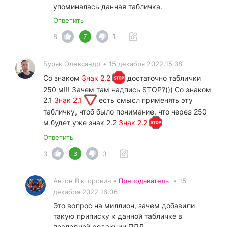
упоминалась данная табличка.
Ответить
8
1
7
Буряк Олександр
•
15 декабря 2022 15:38
Со знаком
Знак 2.2
достаточно таблички
250 м!!! Зачем там надпись STOP?))) Со знаком
2.1
Знак 2.1
есть смысл применять эту
табличку, чтоб было понимание, что через 250
м будет уже знак 2.2
Знак 2.2
Ответить
3
0
3
Антон Вікторович •
Преподаватель
•
15
декабря 2022 16:06
Это вопрос на миллион, зачем добавили
такую приписку к данной табличке в
последней редакции ПДД.