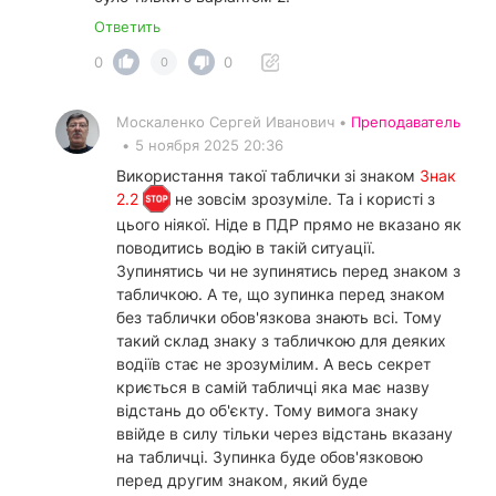
Ответить
0
0
0
Москаленко Сергей Иванович •
Преподаватель
•
5 ноября 2025 20:36
Використання такої таблички зі знаком
Знак
2.2
не зовсім зрозуміле. Та і користі з
цього ніякої. Ніде в ПДР прямо не вказано як
поводитись водію в такій ситуації.
Зупинятись чи не зупинятись перед знаком з
табличкою. А те, що зупинка перед знаком
без таблички обов'язкова знають всі. Тому
такий склад знаку з табличкою для деяких
водіїв стає не зрозумілим. А весь секрет
криється в самій табличці яка має назву
відстань до об'єкту. Тому вимога знаку
ввійде в силу тільки через відстань вказану
на табличці. Зупинка буде обов'язковою
перед другим знаком, який буде