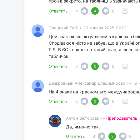
проїзд закрито, на табличці 3 зазначають н
Ответить
4
0
4
Єлецький Гліб
•
26 января 2025 21:20
Цей знак більш актуальний в країнах з біл
Сподіваюся ніхто не забув, що в Україні о
P.S. В ЄС конкретно такий знак, я шось н
табличок.
Ответить
2
0
2
Безкровный Александр Владимирович
•
19 
На 4 знаке на красном это международны
Ответить
2
0
2
Антон Вікторович •
Преподаватель
Да, именно так.
Ответить
3
0
3