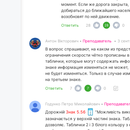
момент. Если же дорога закрыта,
добираться до ближайшего населё
возобновят по ней движение.
Ответить
28
0
28
Антон Вікторович •
Преподаватель
•
3 сент
В вопрос спрашивают, на каком из пред
ограничения скорости чётко прописаны в
таблички, которые могут содержать инфо
знаке информация изменяться не может, р
не будет изменяться. Только в случае из
на третьем знаке.
Ответить
7
0
7
Годунко Петро Миколайович •
Преподавате
Дорожній
Знак 5.56
"Можливість вико
зазначається у верхній частині знака. Таб
дозволяє. Таблички 2 і 3 білого кольору з 