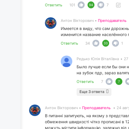
Ответить
101
7
94
Антон Вікторович •
Преподаватель
Имеется в виду, что сам дорожны
изменится название населённого п
Ответить
34
1
33
Редько Юлія Віталіївна
•
27
Было лучше если бы они н
на зубок пдр, зараз валя
Ответить
7
7
Еще 3 ответа
Антон Вікторович •
Преподаватель
•
24 авг
В питанні запитують, на якому з предста
обмеження швидкості чітко прописані в 12
можуть містити інформацію, залежно від д