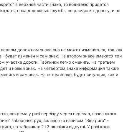
крито" в верхней части знака, то водителю придётся
реждать, пока дорожные службы не расчистят дорогу, и не
первом дорожном знаке она не может изменяться, так как
- будет изменён и сам знак. На втором знаке имеются три
м участке дороги. Таблички легко сменить. На третьем
удет и новый знак. На четвёртом знаке информация также
енить и сам знак. На пятом знаке, будет ситуация, как и
ою, зокрема у разі переїзду через перевал, назва якого
рито" забороняє рух, зеленого з написом "Відкрито" -
рито, на табличках 2 і 3 вказівки відсутні. У разі коли