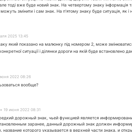
 але тоді вже буде новий знак. На четвертому знаку інформація т
жуть змінити і сам знак. На п'ятому знаку буде ситуація, як і 
аля 2025 13:45
ку який показано на малюнку під номером 2, може змінюватися 
онкретної ситуації і ділянки дороги на якій буде встановлено да
июня 2022 08:26
льзоваться вообще?
•
19 июня 2022 08:31
 редкий дорожный знак, чьей функцией является информирование
установленным заранее, данный дорожный знак должен информир
, название которого указывается в верхней части знака, и откр