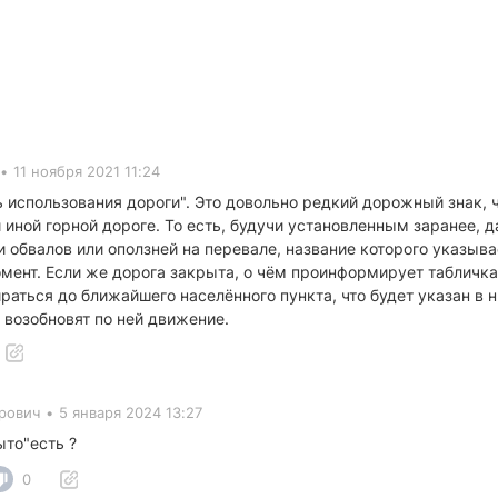
•
11 ноября 2021 11:24
использования дороги". Это довольно редкий дорожный знак, 
ли иной горной дороге. То есть, будучи установленным заранее
 обвалов или оползней на перевале, название которого указывае
мент. Если же дорога закрыта, о чём проинформирует табличка
ираться до ближайшего населённого пункта, что будет указан в 
 возобновят по ней движение.
рович
•
5 января 2024 13:27
ыто"есть ?
0