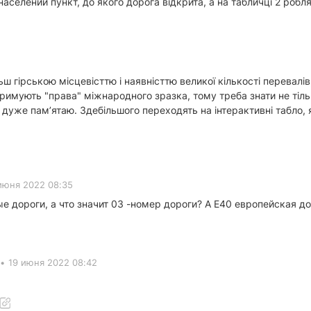
аселений пункт, до якого дорога відкрита, а на табличці 2 роблят
ьш гірською місцевісттю і наявністтю великої кількості перевалів
тримують "права" міжнародного зразка, тому треба знати не тільк
е дуже памʼятаю. Здебільшого переходять на інтерактивні табло, 
июня 2022 08:35
е дороги, а что значит 03 -номер дороги? А Е40 европейская д
•
19 июня 2022 08:42