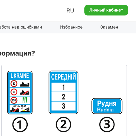
RU
Личный кабинет
абота над ошибками
Избранное
Экзамен
формация?