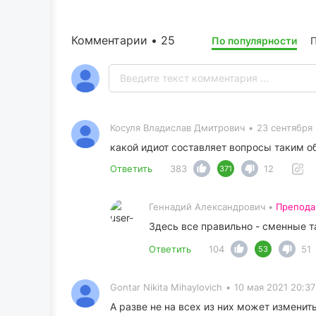
Комментарии • 25
По популярности
П
Косуля Владислав Дмитрович
•
23 сентября 
какой идиот составляет вопросы таким о
Ответить
383
12
371
Геннадий Александрович •
Препода
Здесь все правильно - сменные 
Ответить
104
51
53
Gontar Nikita Mihaylovich
•
10 мая 2021 20:37
А разве не на всех из них может измени