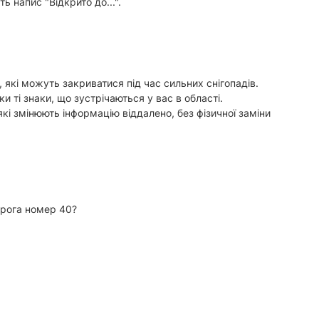
ь напис "Відкрито до...".
, які можуть закриватися під час сильних снігопадів.
и ті знаки, що зустрічаються у вас в області.
які змінюють інформацію віддалено, без фізичної заміни
орога номер 40?