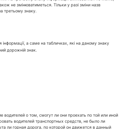
акож не змінюватиметься. Тільки у разі зміни назв
на третьому знаку.
інформації, а саме на табличках, які на даному знаку
ний дорожній знак.
 водителей о том, смогут ли они проехать по той или иной
овать водителей транспортных средств, не было ли
ыта ли горная дорога, по которой он движется в данный