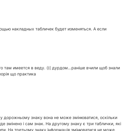
мощью накладных табличек будет изменяться. А если
то там имеется в веду. ((( дурдом…раніше вчили щоб знали
еорія що практика
му дорожньому знаку вона не може змінюватися, оскільки
де змінено і сам знак. На другому знаку є три таблички, які
нити. На третьому знаку інформація змінюватися не може,