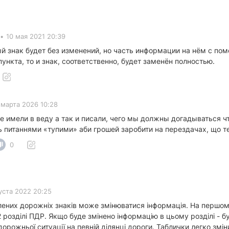
•
10 мая 2021 20:39
й знак будет без изменений, но часть информации на нём с по
ункта, то и знак, соответственно, будет заменён полностью.
 марта 2026 10:28
е имели в веду а так и писали, чего мы должны догадываться ч
ть питаннями «тупими» аби грошей заробити на перездачах, що т
0
уста 2022 20:25
влених дорожніх знаків може змінюватися інформація. На першо
 розділі ПДР. Якщо буде змінено інформацію в цьому розділі - бу
орожньої ситуації на певній ділянці дороги. Таблички легко змі