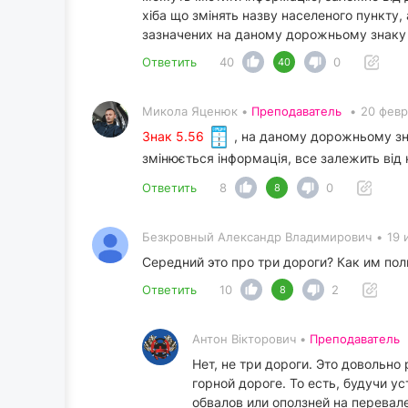
хіба що змінять назву населеного пункту,
зазначених на даному дорожньому знаку мо
Ответить
40
0
40
Микола Яценюк •
Преподаватель
•
20 февр
Знак 5.56
, на даному дорожньому зна
змінюється інформація, все залежить від к
Ответить
8
0
8
Безкровный Александр Владимирович
•
19 
Середний это про три дороги? Как им по
Ответить
10
2
8
Антон Вікторович •
Преподаватель
Нет, не три дороги. Это довольно
горной дороге. То есть, будучи 
обвалов или оползней на перевале