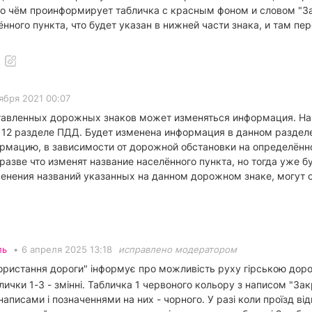
 о чём проинформирует табличка с красным фоном и словом "За
нного пункта, что будет указан в нижней части знака, и там пе
ября 2021 00:07
ставленных дорожных знаков может изменяться информация. На 
 12 разделе ПДД. Будет изменена информация в данном разделе 
рмацию, в зависимости от дорожной обстановки на определённо
азве что изменят название населённого пункта, но тогда уже б
менения названий указанных на данном дорожном знаке, могут см
ль
•
6 апреля 2025 13:18
исправлено модератором
ристання дороги" інформує про можливість руху гірською дорог
лички 1-3 - змінні. Табличка 1 червоного кольору з написом "Зак
написами і позначеннями на них - чорного. У разі коли проїзд відк