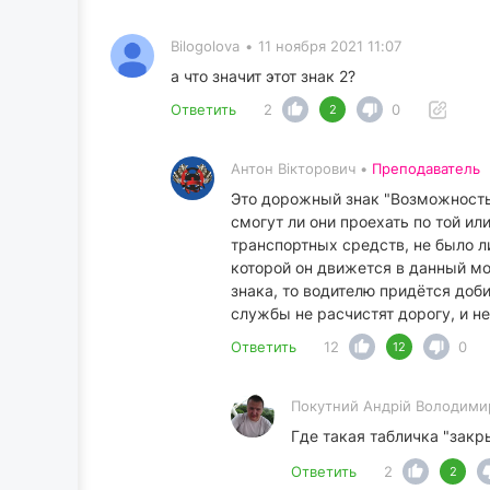
Bilogolova
•
11 ноября 2021 11:07
а что значит этот знак 2?
Ответить
2
0
2
Антон Вікторович •
Преподаватель
Это дорожный знак "Возможность 
смогут ли они проехать по той и
транспортных средств, не было ли
которой он движется в данный мо
знака, то водителю придётся доб
службы не расчистят дорогу, и не
Ответить
12
0
12
Покутний Андрiй Володими
Где такая табличка "закр
Ответить
2
2