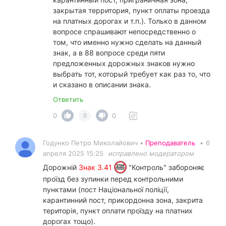
закрытая территория, пункт оплаты проезда
на платных дорогах и т.п.). Только в данном
вопросе спрашивают непосредственно о
том, что именно нужно сделать на данный
знак, а в 88 вопросе среди пяти
предложенных дорожных знаков нужно
выбрать тот, который требует как раз то, что
и сказано в описании знака.
Ответить
0
0
0
Годунко Петро Миколайович •
Преподаватель
•
6
апреля 2025 15:25
исправлено модератором
Дорожній
Знак 3.41
"Контроль" забороняє
проїзд без зупинки перед контрольними
пунктами (пост Національної поліції,
карантинний пост, прикордонна зона, закрита
територія, пункт оплати проїзду на платних
дорогах тощо).