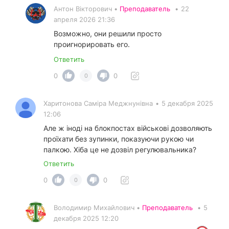
Антон Вікторович •
Преподаватель
•
22
апреля 2026 21:36
Возможно, они решили просто
проигнорировать его.
Ответить
0
0
0
Харитонова Саміра Меджнунівна
•
5 декабря 2025
12:06
Але ж іноді на блокпостах військові дозволяють
проїхати без зупинки, показуючи рукою чи
палкою. Хіба це не дозвіл регулювальника?
Ответить
0
0
0
Володимир Михайлович •
Преподаватель
•
5
декабря 2025 12:20