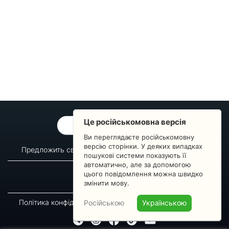
Це російськомовна версія
ОБРАТНАЯ СВЯЗЬ
Ви переглядаєте російськомовну
версію сторінки. У деяких випадках
Предложить свой вопрос
Статистика изменений
пошукові системи показують її
автоматично, але за допомогою
О сервисе
Преподавателям
цього повідомлення можна швидко
Новости
Пульс страны
змінити мову.
Політика конфіденційності
Угода підписника
Російською
Українською