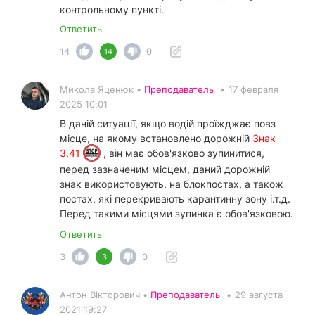
контрольному пункті.
Ответить
14
0
14
Микола Яценюк •
Преподаватель
•
17 февраля
2025 10:01
В даній ситуації, якщо водій проїжджає повз
місце, на якому встановлено дорожній
Знак
3.41
, він має обов'язково зупинитися,
перед зазначеним місцем, даний дорожній
знак використовують, на блокпостах, а також
постах, які перекривають карантинну зону і.т.д.
Перед такими місцями зупинка є обов'язковою.
Ответить
3
0
3
Антон Вікторович •
Преподаватель
•
29 августа
2021 19:27