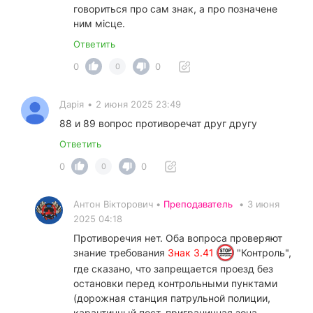
говориться про сам знак, а про позначене
ним місце.
Ответить
0
0
0
Дарiя
•
2 июня 2025 23:49
88 и 89 вопрос противоречат друг другу
Ответить
0
0
0
Антон Вікторович •
Преподаватель
•
3 июня
2025 04:18
Противоречия нет. Оба вопроса проверяют
знание требования
Знак 3.41
"Контроль",
где сказано, что запрещается проезд без
остановки перед контрольными пунктами
(дорожная станция патрульной полиции,
карантинный пост, приграничная зона,