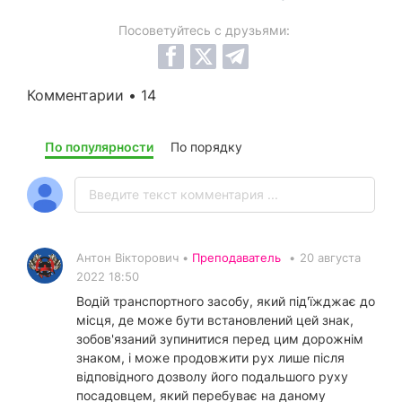
Посоветуйтесь с друзьями:
Комментарии • 14
По популярности
По порядку
Антон Вікторович •
Преподаватель
•
20 августа
2022 18:50
Водій транспортного засобу, який під'їжджає до
місця, де може бути встановлений цей знак,
зобов'язаний зупинитися перед цим дорожнім
знаком, і може продовжити рух лише після
відповідного дозволу його подальшого руху
посадовцем, який перебуває на даному