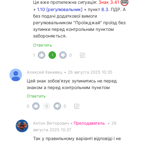
Це вже протилежна ситуація:
Знак 3.41
+
1.10 [регулювальник]
+ пункт
8.3.
ПДР. А
без подачі додаткової вимоги
регулювальником "Проїжджай" проїзд без
зупинки перед контрольним пунктом
забороняється.
Ответить
1
0
1
Алексей Канивец
•
26 августа 2025 10:35
Цей знак зобовʼязує зупинитись не перед
знаком а перед контрольним пунктом
Ответить
0
0
0
Антон Вікторович •
Преподаватель
•
26
августа 2025 10:37
Так у правильному варіанті відповіді і не