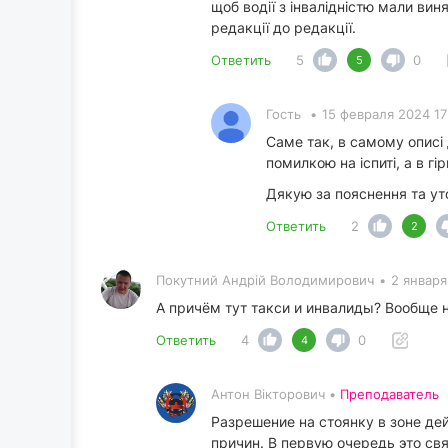
щоб водії з інвалідністю мали вин
редакції до редакції.
Ответить
5
0
5
Гость
•
15 февраля 2024 17
Саме так, в самому описі 
помилкою на іспиті, а в г
Дякую за пояснення та ут
Ответить
2
2
Покутний Андрiй Володимирович
•
2 января
А причём тут такси и инвалиды? Вообще н
Ответить
4
0
4
Антон Вікторович •
Преподаватель
Разрешение на стоянку в зоне де
причин. В первую очередь это св