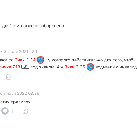
лідів "нема отже їн заборонено.
•
3 июля 2021 22:12
тают со
Знак 3.34
, у которого действительно для того, чтоб
личка 7.18
под знаком. А у
Знак 3.35
водители с инвалид
сентября 2022 03:26
этих правилах..
11