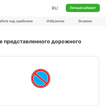
RU
Личный кабинет
абота над ошибками
Избранное
Экзамен
ие представленного дорожного