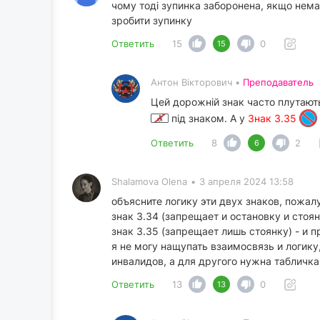
чому тоді зупинка заборонена, якщо немає 
зробити зупинку
Ответить
15
0
15
Антон Вікторович •
Преподаватель
Цей дорожній знак часто плутают
під знаком. А у
Знак 3.35
Ответить
8
2
6
Shalamova Olena
•
3 апреля 2024 13:58
объясните логику эти двух знаков, пожалу
знак 3.34 (запрещает и остановку и стоя
знак 3.35 (запрещает лишь стоянку) - и 
я не могу нащупать взаимосвязь и логику
инвалидов, а для другого нужна табличка
Ответить
13
0
13