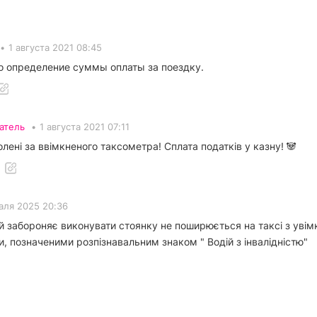
•
1 августа 2021 08:45
о определение суммы оплаты за поездку.
атель
•
1 августа 2021 07:11
олені за ввімкненого таксометра! Сплата податків у казну! 🐼
аля 2025 20:36
й забороняє виконувати стоянку не поширюється на таксі з увім
 позначеними розпізнавальним знаком " Водій з інвалідністю"