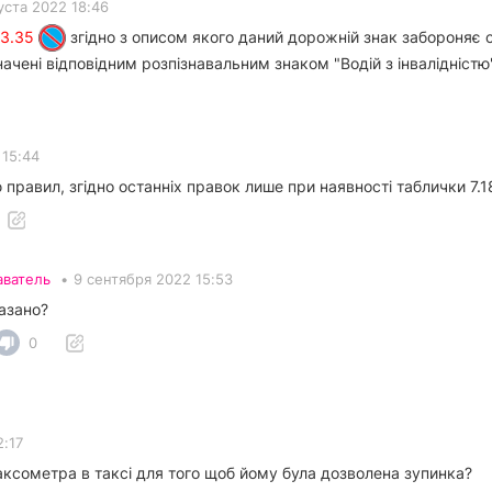
уста 2022 18:46
 3.35
згідно з описом якого даний дорожній знак забороняє ст
значені відповідним розпізнавальним знаком "Водій з інвалідніст
 15:44
 правил, згідно останніх правок лише при наявності таблички 7.1
аватель
•
9 сентября 2022 15:53
казано?
0
2:17
аксометра в таксі для того щоб йому була дозволена зупинка?