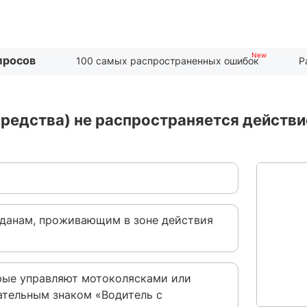
просов
100 самых распространенных ошибок
Р
средства) не распространяется действ
жданам, проживающим в зоне действия
орые управляют мотоколясками или
ательным знаком «Водитель с