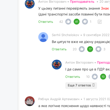
Антон Вікторович •
Преподаватель
•
20 авг
У цьому питанні перевіряють знання
Знак
(дані транспортні засоби повинні бути по
Ответить
42
1
41
Serhii Shchelokov
•
9 сентября 2022
Ви цитуєте вже не діючу редакцію
Ответить
20
3
17
Антон Вікторович •
Препод
І де саме про це в ПДР в
Ответить
10
10
Еще 7 ответов
Рябчук Андрій Артемович
•
1 августа 2021 0
а яке логічне пояснення щодо наявності т