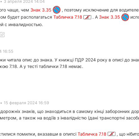
•
3 апреля 2024 14:04
ого чаще, чем
Знак 3.35
, поэтому исключение для водителе
ком будет располагаться
Табличка 7.18
. А
Знак 3.35
испо
ей с инвалидностью.
4 16:55
оки читала опис до знака. У книжці ПДР 2024 року в описі до знак
ою 7.18. А у тесті таблички 7.18 немає.
•
15 февраля 2024 16:59
орожніх знаків, що знаходиться в самому кінці заборонних дор
метром, а також на водіїв з інвалідністю (дані транспортні зас
тилися помилки, вказавши в опипсі
Табличка 7.18
, що нібит