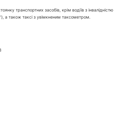
оянку транспортних засобів, крім водіїв з інвалідністю
ю"), а також таксі з увімкненим таксометром.
8