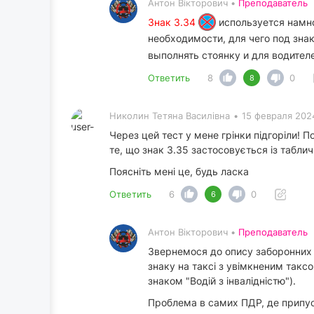
Антон Вікторович •
Преподаватель
Знак 3.34
используется намн
необходимости, для чего под зна
выполнять стоянку и для водител
Ответить
8
0
8
Николин Тетяна Василівна
•
15 февраля 202
Через цей тест у мене грінки підгоріли! П
те, що знак 3.35 застосовується із табличк
Поясніть мені це, будь ласка
Ответить
6
0
6
Антон Вікторович •
Преподаватель
Звернемося до опису заборонних д
знаку на таксі з увімкненим таксо
знаком "Водій з інвалідністю").
Проблема в самих ПДР, де припус