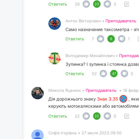
Ответить
26
3
23
Антон Вікторович •
Преподаватель
Само назначение таксометра - эт
Ответить
7
1
6
Володимир Михайлович •
Преподав
Зупинка? І зупинка і стоянка дозв
Ответить
52
5
47
Микола Яценюк •
Преподаватель
•
16 февр
Дія дорожнього знаку
Знак 3.35
, яки
керують мотокалясками або автомобілями,
Ответить
22
0
22
Софія Ігорівна
•
27 июля 2023 09:50