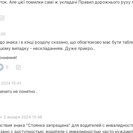
яток. Але цієї помилки самі ж укладачі Правил дорожнього руху пр
:05
до знака і в кінці розділу сказано, що обовʼязково має бути таб
іршому випадку - нескладанням. Дуже прикро..
очнення!
0
 2024 15:41
ичего не понятно .
•
2 января 2024 15:48
йствия знака "Стоянка запрещена" для водителей с инвалиднос
язано с доступностью: водители с инвалидностью часто нуждаю