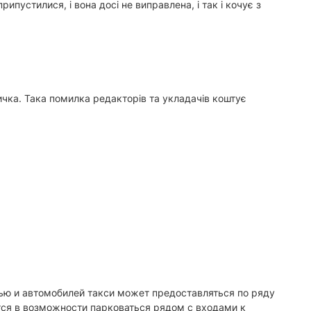
ипустилися, і вона досі не виправлена, і так і кочує з
личка. Така помилка редакторів та укладачів коштує
тью и автомобилей такси может предоставляться по ряду
тся в возможности парковаться рядом с входами к