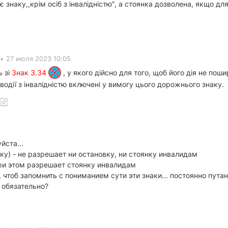
знаку,,крім осіб з інвалідністю", а стоянка дозволена, якщо для
•
27 июля 2023 10:05
ь зі
Знак 3.34
, у якого дійсно для того, щоб його дія не пош
водії з інвалідністю включені у вимогу цього дорожнього знаку.
йста...
нку) - не разрешает ни остановку, ни стоянку инвалидам
при этом разрешает стоянку инвалидам
, чтоб запомнить с пониманием сути эти знаки... постоянно пута
 обязательно?