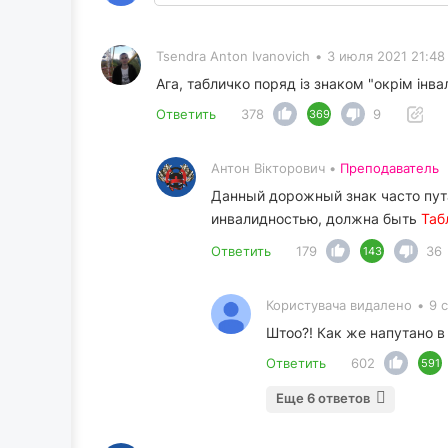
Tsendra Anton Ivanovich
•
3 июля 2021 21:48
Ага, табличко поряд із знаком "окрім інва
Ответить
378
9
369
Антон Вікторович •
Преподаватель
Данный дорожный знак часто пу
инвалидностью, должна быть
Таб
Ответить
179
36
143
Користувача видалено
•
9 
Штоо?! Как же напутано в 
Ответить
602
591
Еще 6 ответов