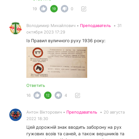
19
0
19
Володимир Михайлович •
Преподаватель
•
31
октября 2023 17:29
Із Правил вуличного руху 1936 року:
Ответить
16
4
12
Антон Вікторович •
Преподаватель
•
20 августа
2022 18:30
Цей дорожній знак вводить заборону на рух
гужових возів та саней, а також вершників та