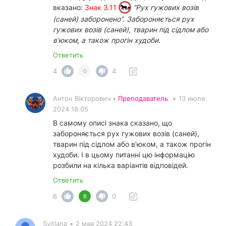
вказано:
Знак 3.11
“Рух гужових возів
(саней) заборонено”. Забороняється рух
гужових возів (саней), тварин під сідлом або
в’юком, а також прогін худоби
.
Ответить
4
4
0
Антон Вікторович •
Преподаватель
•
13 июля
2024 18:05
В самому описі знака сказано, що
забороняється рух гужових возів (саней),
тварин під сідлом або в’юком, а також прогін
худоби. І в цьому питанні цю інформацію
розбили на кілька варіантів відповідей.
Ответить
6
0
6
Svitlana
•
2 мая 2024 22:43