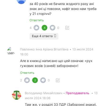
за 40 років не бачила жодного разу ані
знак ані ці повозки, нафіг воно нам треба
у 21 сторіччі?
Ответить
4
0
4
Еще 4 ответа
Павленко Інна Аріана Віталіївна
•
13 июля 2024
18:00
Але в книжці написано що цей означає «рух
гужових возів (саней) заборонено»!
Ответить
2
0
2
Володимир Михайлович •
Преподаватель
•
13
июля 2024 18:06
Там же, у розділі 33 ПДР (Заборонні знаки),