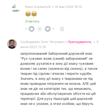
Nana Gvedashvili
•
16 мая 2026 18:14
Ответить
1
1
0
Слободянюк Олег Петрович •
Преподаватель
•
9
июня 2022 12:26
запропонований Заборонний дорожній знак
"Рух гужових возів (саней) заборонений" не
дозволяє рухатися в зону дії знаку гужовим
возам і на санях (залежно від сезону), а також
тварин під сідлом і в'юком і перегін худоби.
Значить, в зону дії знаку з тваринами не під
яким приводом потрапити не можна. АЛЕ цей
знак не діє на категорію тих, що мешкають,
працюючих або обслуговуючих об'єкти на цій
території. Для руху пішоходів цей дорожній
знак не є указом, а отже особам, що беруть