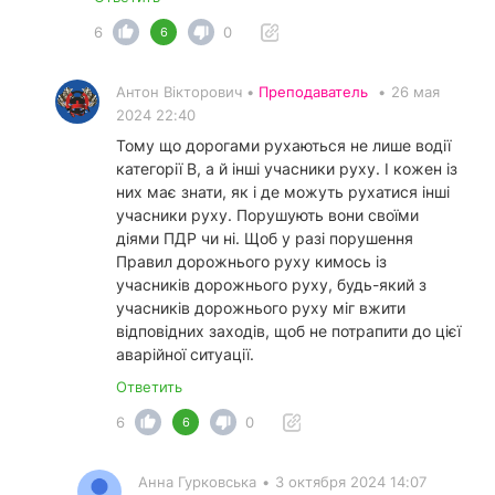
6
0
6
Антон Вікторович •
Преподаватель
•
26 мая
2024 22:40
Тому що дорогами рухаються не лише водії
категорії В, а й інші учасники руху. І кожен із
них має знати, як і де можуть рухатися інші
учасники руху. Порушують вони своїми
діями ПДР чи ні. Щоб у разі порушення
Правил дорожнього руху кимось із
учасників дорожнього руху, будь-який з
учасників дорожнього руху міг вжити
відповідних заходів, щоб не потрапити до цієї
аварійної ситуації.
Ответить
6
0
6
Анна Гурковська
•
3 октября 2024 14:07