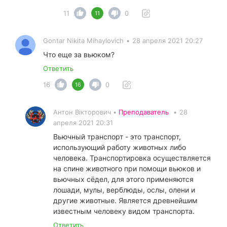
11
0
11
Gontar Nikita Mihaylovich
•
28 апреля 2021 20:27
Что еще за вьюком?
Ответить
16
0
16
Антон Вікторович •
Преподаватель
•
28
апреля 2021 20:31
Вьючный транспорт - это транспорт,
использующий работу животных либо
человека. Транспортировка осуществляется
на спине животного при помощи вьюков и
вьючных сёдел, для этого применяются
лошади, мулы, верблюды, ослы, олени и
другие животные. Является древнейшим
известным человеку видом транспорта.
Ответить