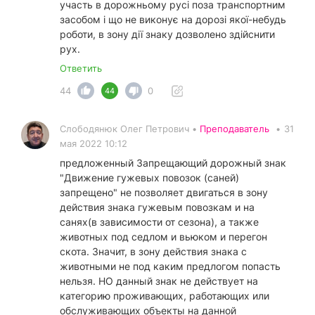
участь в дорожньому русі поза транспортним
засобом і що не виконує на дорозі якої-небудь
роботи, в зону дії знаку дозволено здійснити
рух.
Ответить
44
0
44
Слободянюк Олег Петрович •
Преподаватель
•
31
мая 2022 10:12
предложенный Запрещающий дорожный знак
"Движение гужевых повозок (саней)
запрещено" не позволяет двигаться в зону
действия знака гужевым повозкам и на
санях(в зависимости от сезона), а также
животных под седлом и вьюком и перегон
скота. Значит, в зону действия знака с
животными не под каким предлогом попасть
нельзя. НО данный знак не действует на
категорию проживающих, работающих или
обслуживающих объекты на данной