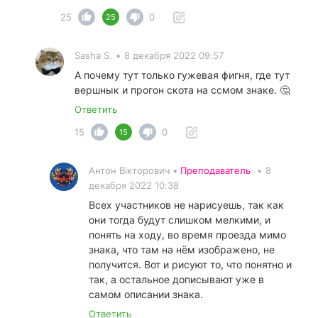
25
0
25
Sasha S.
•
8 декабря 2022 09:57
А почему тут только гужевая фигня, где тут
вершнык и прогон скота на ссмом знаке. 🤔
Ответить
15
0
15
Антон Вікторович •
Преподаватель
•
8
декабря 2022 10:38
Всех участников не нарисуешь, так как
они тогда будут слишком мелкими, и
понять на ходу, во время проезда мимо
знака, что там на нём изображено, не
получится. Вот и рисуют то, что понятно и
так, а остальное дописывают уже в
самом описании знака.
Ответить