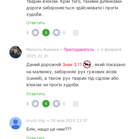
тварин в'юком. Крім того, такими ділянками
дороги забороняється здійснювати і прогін
худоби.
Ответить
9
0
9
Микола Яценюк •
Преподаватель
•
5 февраля
2025 22:31
Даний дорожній
Знак 3.11
, який показано
на малюнку, забороняє рух гужових возів
(саней), а також рух тварин під сідлом або
в'юком чи прогін худоби.
Ответить
8
0
8
crush imp
•
26 мая 2024 22:37
Блін, нащо це нам???
Ответить