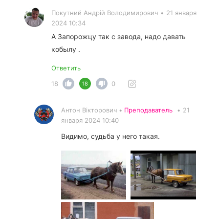
Покутний Андрiй Володимирович
•
21 января
2024 10:34
А Запорожцу так с завода, надо давать
кобылу .
Ответить
18
0
18
Антон Вікторович •
Преподаватель
•
21
января 2024 10:40
Видимо, судьба у него такая.