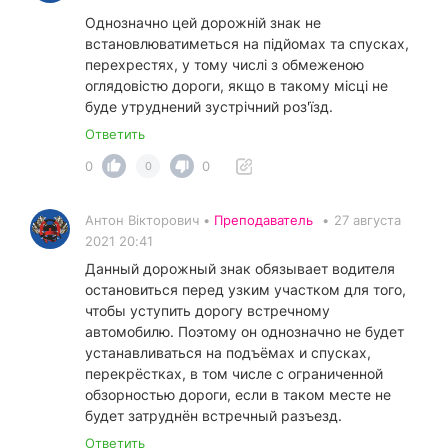
Однозначно цей дорожній знак не
встановлюватиметься на підйомах та спусках,
перехрестях, у тому числі з обмеженою
оглядовістю дороги, якщо в такому місці не
буде утруднений зустрічний роз'їзд.
Ответить
0
0
0
Антон Вікторович •
Преподаватель
•
27 августа
2021 20:41
Данный дорожный знак обязывает водителя
остановиться перед узким участком для того,
чтобы уступить дорогу встречному
автомобилю. Поэтому он однозначно не будет
устанавливаться на подъёмах и спусках,
перекрёстках, в том числе с ограниченной
обзорностью дороги, если в таком месте не
будет затруднён встречный разъезд.
Ответить