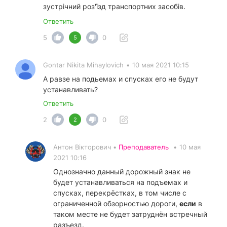
зустрічний роз'їзд транспортних засобів.
Ответить
5
0
5
Gontar Nikita Mihaylovich
•
10 мая 2021 10:15
А равзе на подьемах и спусках его не будут
устанавливать?
Ответить
2
0
2
Антон Вікторович •
Преподаватель
•
10 мая
2021 10:16
Однозначно данный дорожный знак не
будет устанавливаться на подъемах и
спусках, перекрёстках, в том числе с
ограниченной обзорностью дороги,
если
в
таком месте не будет затруднён встречный
разъезд.