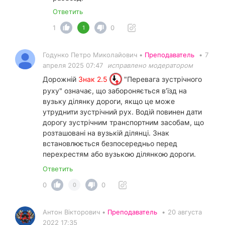
Ответить
1
0
1
Годунко Петро Миколайович •
Преподаватель
•
7
апреля 2025 07:47
исправлено модератором
Дорожній
Знак 2.5
"Перевага зустрічного
руху" означає, що забороняється в’їзд на
вузьку ділянку дороги, якщо це може
утруднити зустрічний рух. Водій повинен дати
дорогу зустрічним транспортним засобам, що
розташовані на вузькій ділянці. Знак
встановлюється безпосередньо перед
перехрестям або вузькою ділянкою дороги.
Ответить
0
0
0
Антон Вікторович •
Преподаватель
•
20 августа
2022 17:35