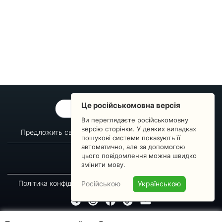
Це російськомовна версія
ОБРАТНАЯ СВЯЗЬ
Ви переглядаєте російськомовну
версію сторінки. У деяких випадках
Предложить свой вопрос
Статистика изменений
пошукові системи показують її
автоматично, але за допомогою
О сервисе
Преподавателям
цього повідомлення можна швидко
Новости
Пульс страны
змінити мову.
Політика конфіденційності
Угода підписника
Російською
Українською
© 2016-2026 GREEN-WAY