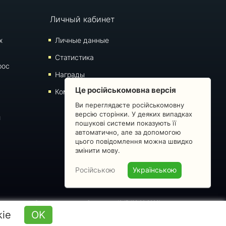
Личный кабинет
х
Личные данные
Статистика
рос
Награды
Це російськомовна версія
Комментарии
Ви переглядаєте російськомовну
версію сторінки. У деяких випадках
й
пошукові системи показують її
автоматично, але за допомогою
цього повідомлення можна швидко
змінити мову.
Російською
Українською
запрещено. Время последнего обновления: 10:17 (06.08.2026)
kie
OK