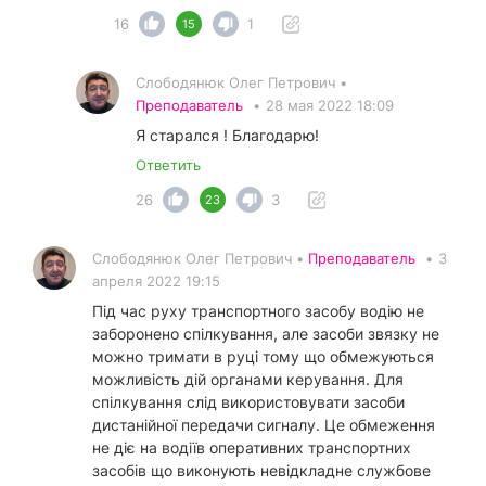
16
1
15
Слободянюк Олег Петрович •
Преподаватель
•
28 мая 2022 18:09
Я старался ! Благодарю!
Ответить
26
3
23
Слободянюк Олег Петрович •
Преподаватель
•
3
апреля 2022 19:15
Під час руху транспортного засобу водію не
заборонено спілкування, але засоби звязку не
можно тримати в руці тому що обмежуються
можливість дій органами керування. Для
спілкування слід використовувати засоби
дистанійної передачи сигналу. Це обмеження
не діє на водіїв оперативних транспортних
засобів що виконують невідкладне службове