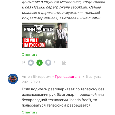
движение в крупном мегаполисе, когда голова
и без музыки перегружена заботами. Самые
опасные в дороге стили музыки — тяжелый
рок,«альтернатива», «металл» и иже с ними.
Ответить
16
8
8
Антон Вікторович •
Преподаватель
•
6 августа
2021 20:29
Если водитель разговаривает по телефону без
использования рук (благодаря проводной или
беспроводной технологии "hands free"), то
пользоваться телефоном разрешается.
Ответить