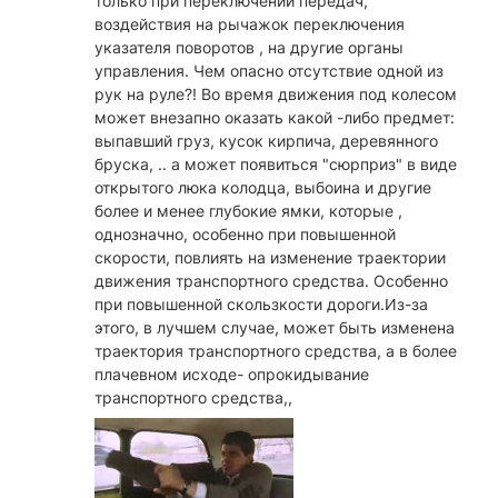
только при переключении передач,
воздействия на рычажок переключения
указателя поворотов , на другие органы
управления. Чем опасно отсутствие одной из
рук на руле?! Во время движения под колесом
может внезапно оказать какой -либо предмет:
выпавший груз, кусок кирпича, деревянного
бруска, .. а может появиться "сюрприз" в виде
открытого люка колодца, выбоина и другие
более и менее глубокие ямки, которые ,
однозначно, особенно при повышенной
скорости, повлиять на изменение траектории
движения транспортного средства. Особенно
при повышенной скользкости дороги.Из-за
этого, в лучшем случае, может быть изменена
траектория транспортного средства, а в более
плачевном исходе- опрокидывание
транспортного средства,,