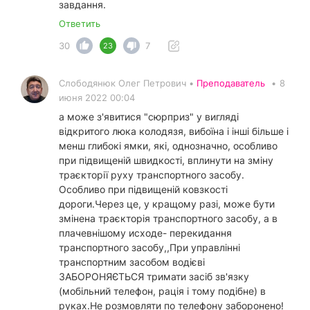
завдання.
Ответить
30
7
23
Слободянюк Олег Петрович •
Преподаватель
•
8
июня 2022 00:04
а може з'явитися "сюрприз" у вигляді
відкритого люка колодязя, вибоїна і інші більше і
менш глибокі ямки, які, однозначно, особливо
при підвищеній швидкості, вплинути на зміну
траєкторії руху транспортного засобу.
Особливо при підвищеній ковзкості
дороги.Через це, у кращому разі, може бути
змінена траєкторія транспортного засобу, а в
плачевнішому исходе- перекидання
транспортного засобу,,При управлінні
транспортним засобом водієві
ЗАБОРОНЯЄТЬСЯ тримати засіб зв'язку
(мобільний телефон, рація і тому подібне) в
руках.Не розмовляти по телефону заборонено!