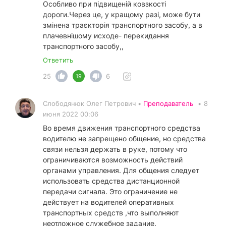
Особливо при підвищеній ковзкості
дороги.Через це, у кращому разі, може бути
змінена траєкторія транспортного засобу, а в
плачевнішому исходе- перекидання
транспортного засобу,,
Ответить
25
6
19
Слободянюк Олег Петрович •
Преподаватель
•
8
июня 2022 00:06
Во время движения транспортного средства
водителю не запрещено общение, но средства
связи нельзя держать в руке, потому что
ограничиваются возможность действий
органами управления. Для общения следует
использовать средства дистанционной
передачи сигнала. Это ограничение не
действует на водителей оперативных
транспортных средств ,что выполняют
неотложное служебное задание.