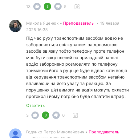
13
5
8
Микола Яценюк •
Преподаватель
•
19 января
2025 16:38
Під час руху транспортним засобом водію не
забороняється спілкуватися за допомогою
засобів зв'язку тобто телефону проте телефон
має бути закріплений на приладовій панелі
водію заборонено розмовляти по телефону
тримаючи його в руці це буде відволікати водія
від керування транспортним засобом негайно
впливаючи на його увагу та реакцію. За
порушення цієї вимоги на водія можуть скласти
протокол і йому потрібно буде сплатити штраф.
Ответить
3
0
3
Годунко Петро Миколайович •
Преподаватель