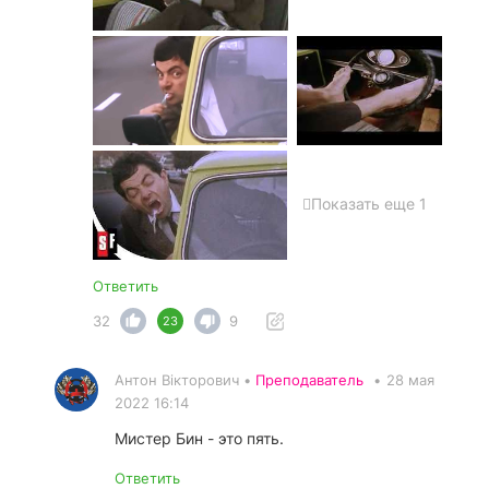
Показать еще 1
Ответить
32
9
23
Антон Вікторович •
Преподаватель
•
28 мая
2022 16:14
Мистер Бин - это пять.
Ответить