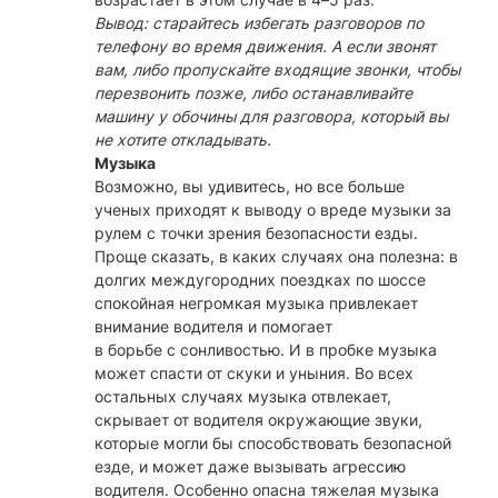
Вывод: старайтесь избегать разговоров по
телефону во время движения. А если звонят
вам, либо пропускайте входящие звонки, чтобы
перезвонить позже, либо останавливайте
машину у обочины для разговора, который вы
не хотите откладывать.
Музыка
Возможно, вы удивитесь, но все больше
ученых приходят к выводу о вреде музыки за
рулем с точки зрения безопасности езды.
Проще сказать, в каких случаях она полезна: в
долгих междугородних поездках по шоссе
спокойная негромкая музыка привлекает
внимание водителя и помогает
в борьбе с сонливостью. И в пробке музыка
может спасти от скуки и уныния. Во всех
остальных случаях музыка отвлекает,
скрывает от водителя окружающие звуки,
которые могли бы способствовать безопасной
езде, и может даже вызывать агрессию
водителя. Особенно опасна тяжелая музыка