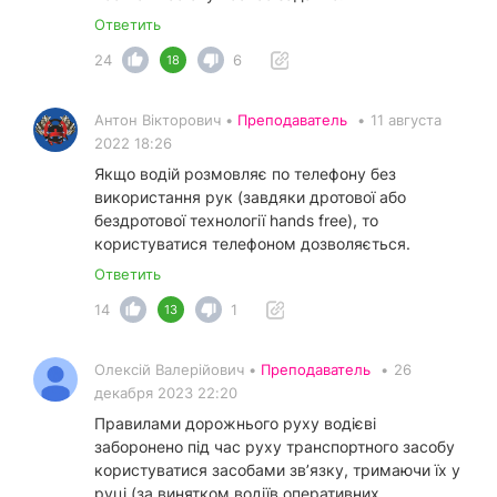
Ответить
24
6
18
Антон Вікторович •
Преподаватель
•
11 августа
2022 18:26
Якщо водій розмовляє по телефону без
використання рук (завдяки дротової або
бездротової технології hands free), то
користуватися телефоном дозволяється.
Ответить
14
1
13
Олексій Валерійович •
Преподаватель
•
26
декабря 2023 22:20
Правилами дорожнього руху водієві
заборонено під час руху транспортного засобу
користуватися засобами зв’язку, тримаючи їх у
руці (за винятком водіїв оперативних