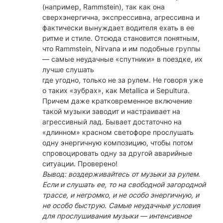
(например, Rammstein), так как она
сверхэнергична, экспрессивна, агрессивна и
фактически вынуждает водителя ехать в ее
ритме и стиле. Отсюда становится понятным,
что Rammstein, Nirvana и им подобные группы
— самые неудачные «спутники» в поездке, их
лучше слушать
где угодно, только не за рулем. Не говоря уже
о таких «зубрах», как Metallica и Sepultura.
Причем даже кратковременное включение
такой музыки заводит и настраивает на
агрессивный лад. Бывает достаточно на
«длинном» красном светофоре прослушать
одну энергичную композицию, чтобы потом
спровоцировать одну за другой аварийные
ситуации. Проверено!
Вывод: воздерживайтесь от музыки за рулем.
Если и слушать ее, то на свободной загородной
трассе, и негромко, и не особо энергичную, и
не особо быструю. Самые неудачные условия
для прослушивания музыки — интенсивное