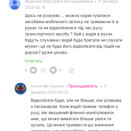
Жидкова Маргарита Володимирівна
•
11 декабря
2024 02:19
Щось не розумію ... можно користуватися
засобами мобільного зв'язку не тримаючи їх в
руках та не відволікатися під час руху
транспортного засобу ? Хай у водія в вухах
будуть слухавки і водій буде бовтати чи слухати
музон і це не буде його відволікати від подій на
дорозі.? дуже цікаво.
Ответить
0
0
0
Антон Вікторович •
Преподаватель
•
11
декабря 2024 04:33
Відволікати буде, але не більше, ніж розмова
з пасажиром. Коли водій тримає телефон у
руці, він змушений фізично маніпулювати
ним, що може вимагати більше уваги та
зусиль. Це може призвести до зниження
контролю над автомобілем, оскільки одна з