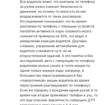
Все водители знают, что разговор по телефону
за рулем резко снижает безопасность
движения, но почему-то мало кто из них
воздерживается от таких разговоров.
Исследования показывают, что во время
разговора по телефону с помощью устройств
handsfree активность коры головного мозга
снижается примерно на 30%, что ведет к
замедлению реакции водителя. Другими
словами, управление автомобилем для
водителя становится чуть ли не
второстепенной задачей. А это понятно и без
исследований: авто с говорящим по телефону
водителем можно узнать в толпе машин по
одной только манере езды (напрмер, в
большинстве перестраивающихся без
«поворотников» машин водители во время
перестроения разговаривают по телефону).
Если же говорить о вождении одной рукой, в то
время как вторая прижимает телефон к уху, то
это еще опаснее: вероятность совершить ДТП
возрастает в этом случае в 4–5 раз.