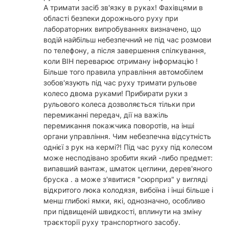
А тримати засіб зв'язку в руках! Фахівцями в
області безпеки дорожнього руху при
лабораторних випробуваннях визначено, що
водій найбільш небезпечний не під час розмови
по телефону, а після завершення спілкування,
коли ВІН переварює отриману інформацію !
Більше того правила управління автомобілем
зобов'язують під час руху тримати рульове
колесо двома руками! Прибирати руки з
рульового колеса дозволяється тільки при
перемиканні передач, дії на важіль
перемикання покажчика поворотів, на інші
органи управління. Чим небезпечна відсутність
однієї з рук на кермі?! Під час руху під колесом
може несподівано зробити який -либо предмет:
випавший вантаж, шматок цеглини, дерев'яного
бруска . а може з'явитися "сюрприз" у вигляді
відкритого люка колодязя, вибоїна і інші більше і
менш глибокі ямки, які, однозначно, особливо
при підвищеній швидкості, вплинути на зміну
траєкторії руху транспортного засобу.