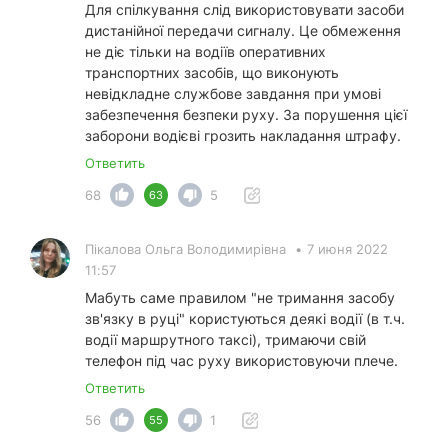
Для спілкування слід використовувати засоби
дистанійної передачи сигналу. Це обмеження
не діє тільки на водіїв оперативних
транспортних засобів, що виконують
невідкладне службове завдання при умові
забезпечення безпеки руху. За порушення цієї
заборони водієві грозить накладання штрафу.
Ответить
68
5
63
Пікалова Ольга Володимирівна
•
7 июня 2022
11:57
Мабуть саме правилом "не тримання засобу
зв'язку в руці" користуються деякі водії (в т.ч.
водії маршрутного таксі), тримаючи свій
телефон під час руху використовуючи плече.
Ответить
56
1
55