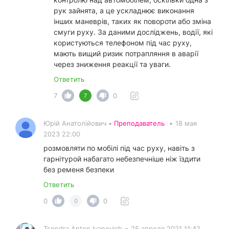
рук зайнята, а це ускладнює виконання
інших маневрів, таких як повороти або зміна
смуги руху. За даними досліджень, водії, які
користуються телефоном під час руху,
мають вищий ризик потрапляння в аварії
через зниження реакції та уваги.
Ответить
7
0
7
Юрій Анатолійович •
Преподаватель
•
18 мая
2023 22:00
розмовляти по мобілі під час руху, навіть з
гарнітурой набагато небезпечніше ніж їздити
без ременя безпеки
Ответить
0
0
0
Tsendra Anton Ivanovich
•
25 апреля 2021 11:42