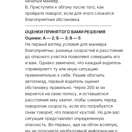
начатый маневр.
В. Приступите к обгону после того, как
пройдете поворот, если для этого сложится
благоприятная обстановка.
-------------------------------------------------
ОЦЕНКИ ПРИНЯТОГО ВАМИ РЕШЕНИЯ
Оценки: А — 2; Б — 3; В — 5
На первый взгляд условия для маневра
благоприятны: разница скоростей и расстояние
до опасного участка позволяют совершить его
и вам. Однако замечено, что каждый водитель
«примеряет» ту или иную ситуацию
применительно к себе. Решив обогнать
автопоезд, первый водитель оценил
обстановку правильно. Через 200 м он
вернется на свою полосу, и оставшегося
расстояния ему хватит, чтобы снизить перед
поворотом скорость, если это потребуется
(знак говорит, что поворот крутой). Но для вас
ситуация представляет определенную
опасность. Во-первых, идя на обгон вслепую,
вы не получаете необходимой информации о