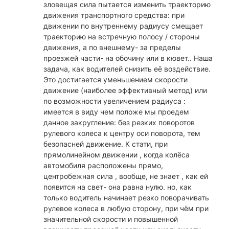
зловещая сила пытается изменить траекторию
движения транспортного средства: при
движении по внутреннему радиусу смещает
траекторию на встречную полосу / стороны
движения, а по внешнему- за пределы
проезжей части- на обочину или в кювет.. Наша
задача, как водителей снизить её воздействие.
Это достигается уменьшением скорости
движение (наиболее эффективный метод) или
по возможности увеличением радиуса :
имеется в виду чем положе мы проедем
данное закругление: без резких поворотов
рулевого колеса к центру оси поворота, тем
безопасней движение. К стати, при
прямолинейном движении , когда колёса
автомобиля расположены прямо,
центробежная сила , вообще, не знает , как ей
появится на свет- она равна нулю. но, как
только водитель начинает резко поворачивать
рулевое колеса в любую сторону, при чём при
значительной скорости и повышенной