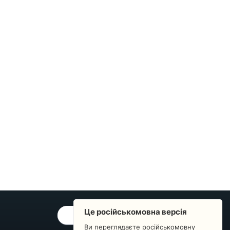
Це російськомовна версія
ОБРАТНАЯ СВЯЗЬ
Ви переглядаєте російськомовну