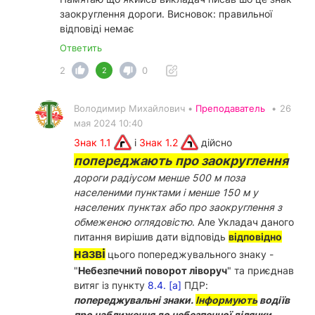
заокруглення дороги. Висновок: правильної
відповіді немає
Ответить
2
0
2
Володимир Михайлович •
Преподаватель
•
26
мая 2024 10:40
Знак 1.1
і
Знак 1.2
дійсно
попереджають про заокруглення
дороги радіусом менше 500 м поза
населеними пунктами і менше 150 м у
населених пунктах або про заокруглення з
обмеженою оглядовістю
. Але Укладач даного
питання вирішив дати відповідь
відповідно
назві
цього попереджувального знаку -
"
Небезпечний поворот ліворуч
" та приєднав
витяг із пункту
8.4. [а]
ПДР:
попереджувальні знаки.
Інформують
водіїв
про наближення до небезпечної ділянки