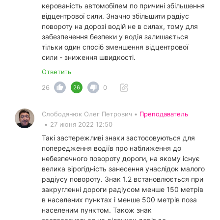
керованість автомобілем по причині збільшення
відцентрової сили. Значно збільшити радіус
повороту на дорозі водій не в силах, тому для
забезпечення безпеки у водія залишається
тільки один спосіб зменшення відцентрової
сили - зниження швидкості.
Ответить
26
0
26
Слободянюк Олег Петрович •
Преподаватель
•
27 июня 2022 12:50
Такі застережливі знаки застосовуються для
попередження водіїв про наближення до
небезпечного повороту дороги, на якому існує
велика вірогідність занесення унаслідок малого
радіусу повороту. Знак 1.2 встановлюється при
закругленні дороги радіусом менше 150 метрів
в населених пунктах і менше 500 метрів поза
населеним пунктом. Також знак