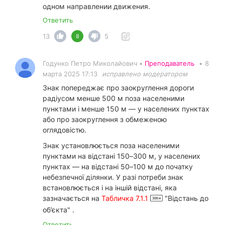
одном направлении движения.
Ответить
13
5
8
Годунко Петро Миколайович •
Преподаватель
•
8
марта 2025 17:13
исправлено модератором
Знак попереджає про заокруглення дороги
радіусом менше 500 м поза населеними
пунктами і менше 150 м — у населених пунктах
або про заокруглення з обмеженою
оглядовістю.
Знак установлюється поза населеними
пунктами на відстані 150–300 м, у населених
пунктах — на відстані 50–100 м до початку
небезпечної ділянки. У разі потреби знак
встановлюється і на іншій відстані, яка
зазначається на
Табличка 7.1.1
"Відстань до
об’єкта" .
Ответить