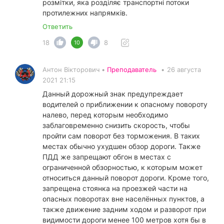
розмітки, яка розділяє транспортні потоки
протилежних напрямків.
Ответить
18
8
10
Антон Вікторович •
Преподаватель
•
26 августа
2021 21:15
Данный дорожный знак предупреждает
водителей о приближении к опасному повороту
налево, перед которым необходимо
заблаговременно снизить скорость, чтобы
пройти сам поворот без торможения. В таких
местах обычно ухудшен обзор дороги. Также
ПДД же запрещают обгон в местах с
ограниченной обзорностью, к которым может
относиться данный поворот дороги. Кроме того,
запрещена стоянка на проезжей части на
опасных поворотах вне населённых пунктов, а
также движение задним ходом и разворот при
видимости дороги менее 100 метров хотя бы в