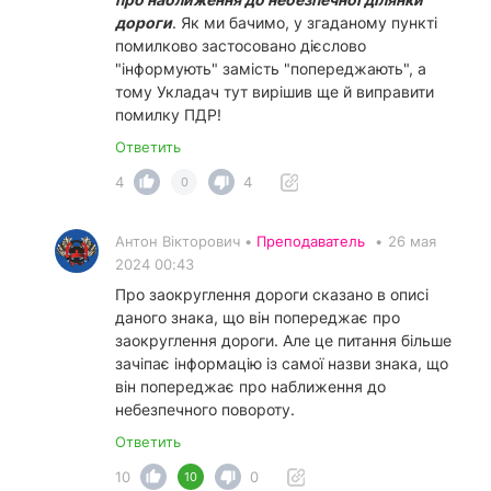
дороги
. Як ми бачимо, у згаданому пункті
помилково застосовано дієслово
"інформують" замість "попереджають", а
тому Укладач тут вирішив ще й виправити
помилку ПДР!
Ответить
4
4
0
Антон Вікторович •
Преподаватель
•
26 мая
2024 00:43
Про заокруглення дороги сказано в описі
даного знака, що він попереджає про
заокруглення дороги. Але це питання більше
зачіпає інформацію із самої назви знака, що
він попереджає про наближення до
небезпечного повороту.
Ответить
10
0
10