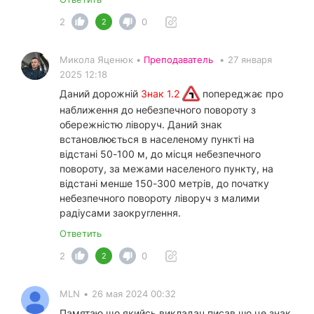
2
0
2
Микола Яценюк •
Преподаватель
•
27 января
2025 12:18
Даний дорожній
Знак 1.2
попереджає про
наближення до небезпечного повороту з
обережністю ліворуч. Даний знак
встановлюється в населеному пункті на
відстані 50-100 м, до місця небезпечного
повороту, за межами населеного пункту, на
відстані менше 150-300 метрів, до початку
небезпечного повороту ліворуч з малими
радіусами заокруглення.
Ответить
2
0
2
MLN
•
26 мая 2024 00:32
Памятаю що якийсь викладач писав шо це знак