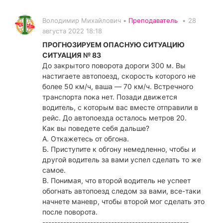
Володимир Михайлович •
Преподаватель
•
28
августа 2022 18:18
ПРОГНОЗИРУЕМ ОПАСНУЮ СИТУАЦИЮ
СИТУАЦИЯ № 83
До закрытого поворота дороги 300 м. Вы
настигаете автопоезд, скорость которого не
более 50 км/ч, ваша — 70 км/ч. Встречного
транспорта пока нет. Позади движется
водитель, с которым вас вместе отправили в
рейс. До автопоезда осталось метров 20.
Как вы поведете себя дальше?
А. Откажетесь от обгона.
Б. Приступите к обгону немедленно, чтобы и
другой водитель за вами успел сделать то же
самое.
В. Понимая, что второй водитель не успеет
обогнать автопоезд следом за вами, все-таки
начнете маневр, чтобы второй мог сделать это
после поворота.
-------------------------------------------------