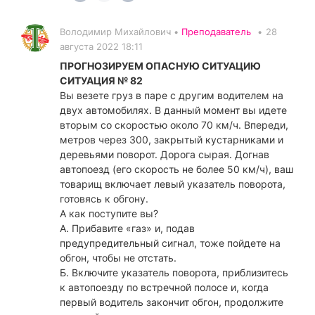
Володимир Михайлович •
Преподаватель
•
28
августа 2022 18:11
ПРОГНОЗИРУЕМ ОПАСНУЮ СИТУАЦИЮ
СИТУАЦИЯ № 82
Вы везете груз в паре с другим водителем на
двух автомобилях. В данный момент вы идете
вторым со скоростью около 70 км/ч. Впереди,
метров через 300, закрытый кустарниками и
деревьями поворот. Дорога сырая. Догнав
автопоезд (его скорость не более 50 км/ч), ваш
товарищ включает левый указатель поворота,
готовясь к обгону.
А как поступите вы?
А. Прибавите «газ» и, подав
предупредительный сигнал, тоже пойдете на
обгон, чтобы не отстать.
Б. Включите указатель поворота, приблизитесь
к автопоезду по встречной полосе и, когда
первый водитель закончит обгон, продолжите