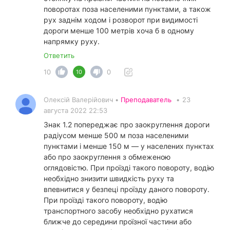
поворотах поза населеними пунктами, а також
рух заднім ходом і розворот при видимості
дороги менше 100 метрів хоча б в одному
напрямку руху.
Ответить
10
0
10
Олексій Валерійович •
Преподаватель
•
23
августа 2022 22:53
Знак 1.2 попереджає про заокруглення дороги
радіусом менше 500 м поза населеними
пунктами і менше 150 м — у населених пунктах
або про заокруглення з обмеженою
оглядовістю. При проїзді такого повороту, водію
необхідно знизити швидкість руху та
впевнитися у безпеці проїзду даного повороту.
При проїзді такого повороту, водію
транспортного засобу необхідно рухатися
ближче до середини проїзної частини або