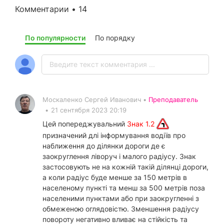
Комментарии • 14
По популярности
По порядку
Москаленко Сергей Иванович •
Преподаватель
•
21 сентября 2023 20:19
Цей попереджувальний
Знак 1.2
призначений длі інформування водіїв про
наближення до ділянки дороги де є
заокруглення ліворуч і малого радіусу. Знак
застосовують не на кожній такій ділянці дороги,
а коли радіус буде менше за 150 метрів в
населеному пункті та менш за 500 метрів поза
населеними пунктами або при заокругленні з
обмеженою оглядовістю. Зменшення радіусу
повороту негативно вливає на стійкість та