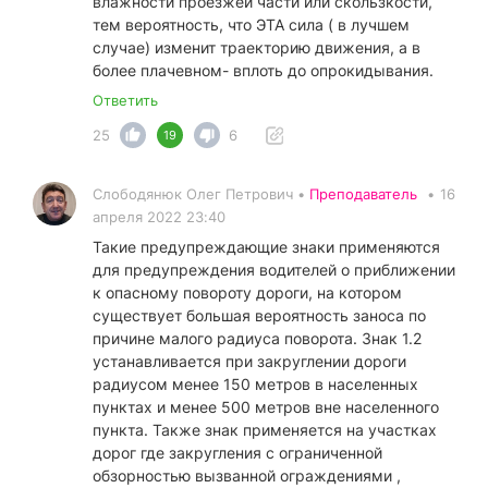
влажности проезжей части или скользкости,
тем вероятность, что ЭТА сила ( в лучшем
случае) изменит траекторию движения, а в
более плачевном- вплоть до опрокидывания.
Ответить
25
6
19
Слободянюк Олег Петрович •
Преподаватель
•
16
апреля 2022 23:40
Такие предупреждающие знаки применяются
для предупреждения водителей о приближении
к опасному повороту дороги, на котором
существует большая вероятность заноса по
причине малого радиуса поворота. Знак 1.2
устанавливается при закруглении дороги
радиусом менее 150 метров в населенных
пунктах и менее 500 метров вне населенного
пункта. Также знак применяется на участках
дорог где закругления с ограниченной
обзорностью вызванной ограждениями ,