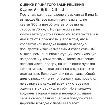
ОЦЕНКИ ПРИНЯТОГО ВАМИ РЕШЕНИЯ
Оценки: А — 5; Б — 2; В — 3
Поступая, как предложено в вариантах Б или В,
вы вроде бы все рассчитали: вам вполне
хватит 300 м для обгона автопоезда на
скорости 70 км/ч. Но при этом вы не
учитываете одного важного обстоятельства, а в
нем и таится опасность. Дело в том, что в
коллективной поездке водители нередко
пользуются и так называемым коллективным
мышлением, оценивая ситуации, возникающие
на дороге, чужими глазами. Такое мышление
полезно иметь лидеру, но чаще всего чувство
коллективизма охватывает не его, а того, кто
едет за ним. Если водители не связаны общей
целью поездки, то тут опасности, как правило,
не возникает: каждый все-таки старается
оценивать ситуации для себя. Но в тандеме
водитель второй машины нередко ощущает
себя в своеобразной сцепке и предпочитает
держаться рядом с первым во всех