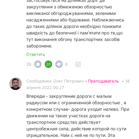
застосовується на ділянках доріг де
закруглення з обмеженою обзорностью
викликаної обгороджуваннями, зеленими
насадженнями або будовами. Наближаючись
до таких ділянок дороги необхідно понизити
швидкість до безпечної і пам'ятати про те,що
тут виконання обгону транспортних засобів
заборонене.
Ответить
26
6
20
Слободянюк Олег Петрович •
Преподаватель
•
18
апреля 2022 00:27
Впереди - закругление дороги с малым
радиусом или с ограниченной обзорностью , в
конкретном случае- дорога уходит налево. При
движении на таких участках дороги на
транспортное средство действует
центробежная сила, действие которой по сути
отрицательное. Нам с ней не по пути. Эта