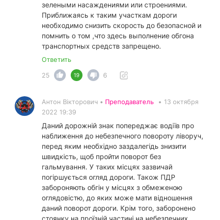
зелеными насаждениями или строениями.
Приближаясь к таким участкам дороги
необходимо снизить скорость до безопасной и
помнить о том ,что здесь выполнение обгона
транспортных средств запрещено.
Ответить
25
6
19
Антон Вікторович •
Преподаватель
•
13 октября
2022 19:39
Даний дорожній знак попереджає водіїв про
наближення до небезпечного повороту ліворуч,
перед яким необхідно заздалегідь знизити
швидкість, щоб пройти поворот без
гальмування. У таких місцях зазвичай
погіршується огляд дороги. Також ПДР
забороняють обгін у місцях з обмеженою
оглядовістю, до яких може мати відношення
даний поворот дороги. Крім того, заборонено
стоянку на проїзній частині на небезпечних