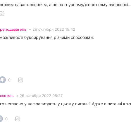
тковим навантаженням, а не на гнучному/жорсткому зчепленні..
реподаватель
•
26 октября 2022 19:42
 можливості буксирування різними способами:
0
аватель
•
26 октября 2022 08:27
нього негласно у нас запитують у цьому питанні. Адже в питанні к
0