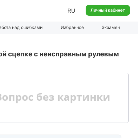
RU
Личный кабинет
абота над ошибками
Избранное
Экзамен
кой сцепке с неисправным рулевым