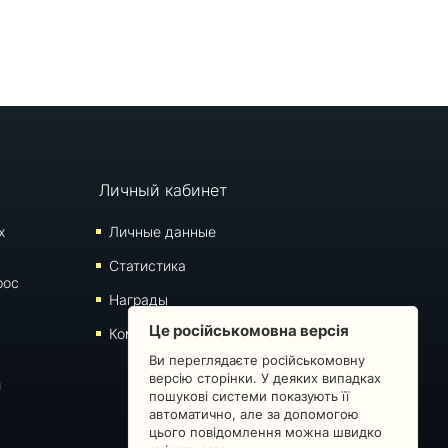
Личный кабинет
х
Личные данные
Статистика
рос
Награды
Це російськомовна версія
Комментарии
Ви переглядаєте російськомовну
версію сторінки. У деяких випадках
й
пошукові системи показують її
автоматично, але за допомогою
цього повідомлення можна швидко