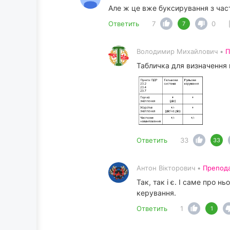
Але ж це вже буксирування з час
Ответить
7
0
7
Володимир Михайлович •
П
Табличка для визначення
Ответить
33
33
Антон Вікторович •
Препод
Так, так і є. І саме про 
керування.
Ответить
1
1