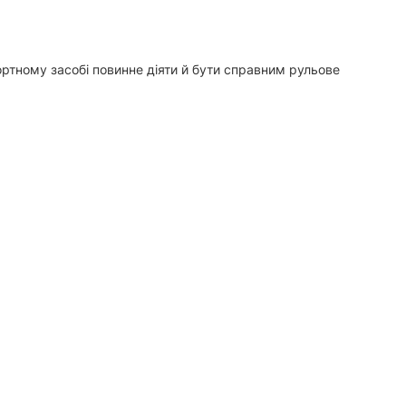
ртному засобі повинне діяти й бути справним рульове