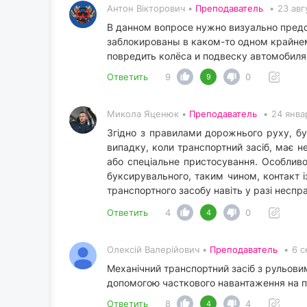
Антон Вікторович •
Преподаватель
•
23 авг
В данном вопросе нужно визуально предс
заблокированы в каком-то одном крайнем
повредить колёса и подвеску автомобиля
Ответить
9
0
9
Микола Яценюк •
Преподаватель
•
24 янва
Згідно з правилами дорожнього руху, бу
випадку, коли транспортний засіб, має 
або спеціальне пристосування. Особливо
буксирувального, таким чином, контакт 
транспортного засобу навіть у разі неспр
Ответить
4
0
4
Олексій Валерійович •
Преподаватель
•
6 с
Механічний транспортний засіб з рульовим
допомогою часткового навантаження на п
Ответить
8
4
4