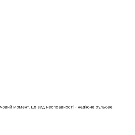
.
лючовий момент, це вид несправності - недіюче рульове