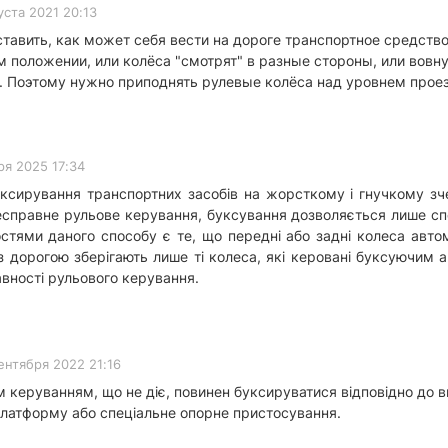
уста 2021 20:13
тавить, как может себя вести на дороге транспортное средст
 положении, или колёса "смотрят" в разные стороны, или вовну
. Поэтому нужно приподнять рулевые колёса над уровнем прое
ря 2025 17:34
ксирування транспортних засобів на жорсткому і гнучкому зч
несправне рульове керування, буксування дозволяється лише с
стями даного способу є те, що передні або задні колеса авто
із дорогою зберігають лише ті колеса, які керовані буксуючим
авності рульового керування.
ентября 2022 21:16
 керуванням, що не діє, повинен буксируватися відповідно до в
латформу або спеціальне опорне пристосування.