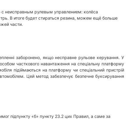
во с неисправным рулевым управлением: колёса
трь. В итоге будет стираться резина, можем ещё больше
зжей части.
епленні заборонено, якщо несправне рульове керування. У
пособом часткового навантаження на спеціальну платформу
мобіля підіймаються на платформу чи спеціальний пристрій
 автомобілем. Цей метод забезпечує безпечне буксирування
имог підпункту «б» пункту 23.2 цих Правил, а саме за