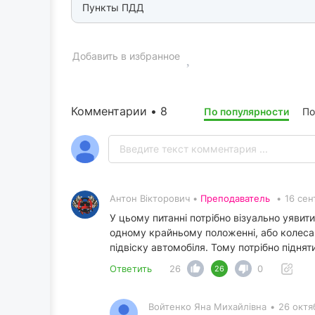
Пункты ПДД
Добавить в избранное
Комментарии • 8
По популярности
По
Антон Вікторович •
Преподаватель
•
16 сен
У цьому питанні потрібно візуально уяви
одному крайньому положенні, або колеса "
підвіску автомобіля. Тому потрібно піднят
Ответить
26
0
26
Войтенко Яна Михайлівна
•
26 октя