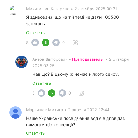
Микитишин Катерина
•
2 октября 2025 00:31
Я здивована, що на тій темі не дали 100500
запитань
Ответить
8
0
8
Антон Вікторович •
Преподаватель
•
2 октября
2025 03:25
Навіщо? В цьому ж немає ніякого сенсу.
Ответить
5
0
5
Мартинюк Микита
•
2 апреля 2022 22:44
Наше Українське посвідчення водія відповідає
вимогам ціє конвенції?
Ответить