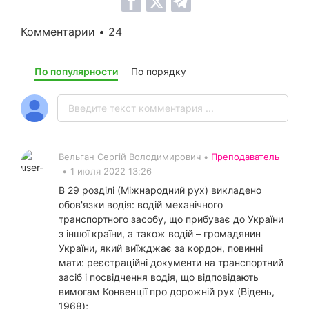
Комментарии • 24
По популярности
По порядку
Вельган Сергій Володимирович •
Преподаватель
•
1 июля 2022 13:26
В 29 розділі (Міжнародний рух) викладено
обов'язки водія: водій механічного
транспортного засобу, що прибуває до України
з іншої країни, а також водій – громадянин
України, який виїжджає за кордон, повинні
мати: реєстраційні документи на транспортний
засіб і посвідчення водія, що відповідають
вимогам Конвенції про дорожній рух (Відень,
1968);