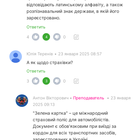
відповідають латинському алфавіту, а також
розпізнавальний знак держави, в якій його
зареєстровано.
Ответить
4
0
4
Юлія Теренів
•
23 января 2025 08:57
А як щодо страхівки?
Ответить
3
0
3
Антон Вікторович •
Преподаватель
•
23 января
2025 09:13
"Зелена картка" – це міжнародний
страховий поліс для автомобілістів.
Документ є обов'язковим при виїзді за
кордон для всіх транспортних засобів,
зареєстрованих в Україні.