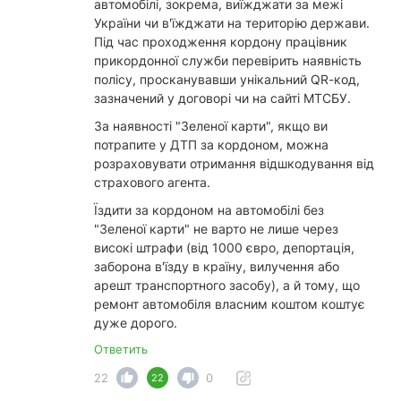
автомобілі, зокрема, виїжджати за межі
України чи в'їжджати на територію держави.
Під час проходження кордону працівник
прикордонної служби перевірить наявність
полісу, просканувавши унікальний QR-код,
зазначений у договорі чи на сайті МТСБУ.
За наявності "Зеленої карти", якщо ви
потрапите у ДТП за кордоном, можна
розраховувати отримання відшкодування від
страхового агента.
Їздити за кордоном на автомобілі без
"Зеленої карти" не варто не лише через
високі штрафи (від 1000 євро, депортація,
заборона в'їзду в країну, вилучення або
арешт транспортного засобу), а й тому, що
ремонт автомобіля власним коштом коштує
дуже дорого.
Ответить
22
0
22