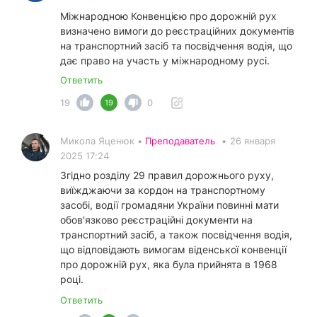
Міжнародною Конвенцією про дорожній рух
визначено вимоги до реєстраційних документів
на транспортний засіб та посвідчення водія, що
дає право на участь у міжнародному русі.
Ответить
19
0
19
Микола Яценюк •
Преподаватель
•
26 января
2025 17:24
Згідно розділу 29 правил дорожнього руху,
виїжджаючи за кордон на транспортному
засобі, водії громадяни України повинні мати
обов'язково реєстраційні документи на
транспортний засіб, а також посвідчення водія,
що відповідають вимогам віденської конвенції
про дорожній рух, яка була прийнята в 1968
році.
Ответить