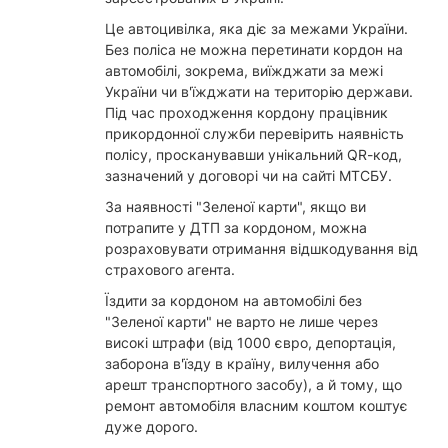
Це автоцивілка, яка діє за межами України.
Без поліса не можна перетинати кордон на
автомобілі, зокрема, виїжджати за межі
України чи в'їжджати на територію держави.
Під час проходження кордону працівник
прикордонної служби перевірить наявність
полісу, просканувавши унікальний QR-код,
зазначений у договорі чи на сайті МТСБУ.
За наявності "Зеленої карти", якщо ви
потрапите у ДТП за кордоном, можна
розраховувати отримання відшкодування від
страхового агента.
Їздити за кордоном на автомобілі без
"Зеленої карти" не варто не лише через
високі штрафи (від 1000 євро, депортація,
заборона в'їзду в країну, вилучення або
арешт транспортного засобу), а й тому, що
ремонт автомобіля власним коштом коштує
дуже дорого.