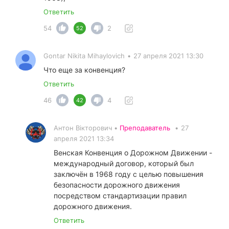
Ответить
54
2
52
Gontar Nikita Mihaylovich
•
27 апреля 2021 13:30
Что еще за конвенция?
Ответить
46
4
42
Антон Вікторович •
Преподаватель
•
27
апреля 2021 13:34
Венская Конвенция о Дорожном Движении -
международный договор, который был
заключён в 1968 году с целью повышения
безопасности дорожного движения
посредством стандартизации правил
дорожного движения.
Ответить