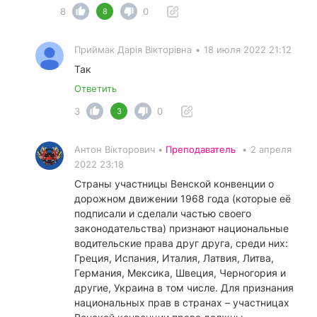
8
0
8
Приймак Дарія Вікторівна
•
18 июля 2022 21:12
Так
Ответить
3
0
3
Антон Вікторович •
Преподаватель
•
2 апреля
2022 23:18
Страны участницы Венской конвенции о
дорожном движении 1968 года (которые её
подписали и сделали частью своего
законодательства) признают национальные
водительские права друг друга, среди них:
Греция, Испания, Италия, Латвия, Литва,
Германия, Мексика, Швеция, Черногория и
другие, Украина в том числе. Для признания
национальных прав в странах – участницах