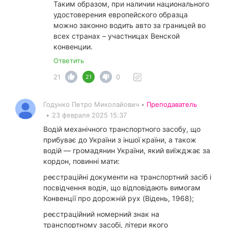
Таким образом, при наличии национального
удостоверения европейского образца
можно законно водить авто за границей во
всех странах – участницах Венской
конвенции.
Ответить
21
0
21
Годунко Петро Миколайович •
Преподаватель
•
23 февраля 2025 15:37
Водій механічного транспортного засобу, що
прибуває до України з іншої країни, а також
водій — громадянин України, який виїжджає за
кордон, повинні мати:
реєстраційні документи на транспортний засіб і
посвідчення водія, що відповідають вимогам
Конвенції про дорожній рух (Відень, 1968);
реєстраційний номерний знак на
транспортному засобі, літери якого