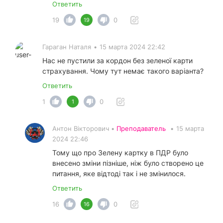
Ответить
19
0
19
Гараган Наталя
•
15 марта 2024 22:42
Нас не пустили за кордон без зеленої карти
страхування. Чому тут немає такого варіанта?
Ответить
1
0
1
Антон Вікторович •
Преподаватель
•
15 марта
2024 22:46
Тому що про Зелену картку в ПДР було
внесено зміни пізніше, ніж було створено це
питання, яке відтоді так і не змінилося.
Ответить
16
0
16