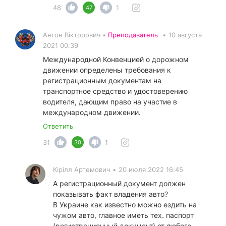
48
1
47
Антон Вікторович •
Преподаватель
•
10 августа
2021 00:39
Международной Конвенцией о дорожном
движении определены требования к
регистрационным документам на
транспортное средство и удостоверению
водителя, дающим право на участие в
международном движении.
Ответить
31
1
30
Кірілл Артемович
•
20 июля 2022 16:45
А регистрационный документ должен
показывать факт владения авто?
В Украине как известно можно ездить на
чужом авто, главное иметь тех. паспорт
(регистрационный документ) от любого