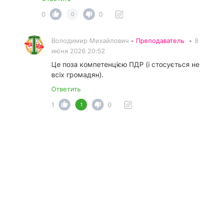
0
0
0
Володимир Михайлович •
Преподаватель
•
8
июня 2026 20:52
Це поза компетенцією ПДР (і стосується не
всіх громадян).
Ответить
1
0
1