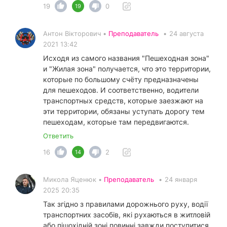
19
0
19
Антон Вікторович •
Преподаватель
•
24 августа
2021 13:42
Исходя из самого названия "Пешеходная зона"
и "Жилая зона" получается, что это территории,
которые по большому счёту предназначены
для пешеходов. И соответственно, водители
транспортных средств, которые заезжают на
эти территории, обязаны уступать дорогу тем
пешеходам, которые там передвигаются.
Ответить
16
2
14
Микола Яценюк •
Преподаватель
•
24 января
2025 20:35
Так згідно з правилами дорожнього руху, водії
транспортних засобів, які рухаються в житловій
або пішохідній зоні повинні завжди поступитися