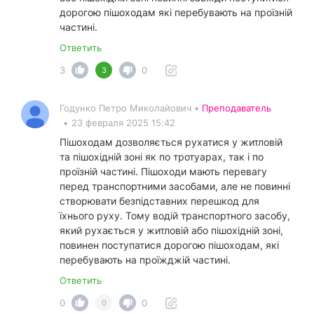
дорогою пішоходам які перебувають на проїзній
частині.
Ответить
3
0
3
Годунко Петро Миколайович •
Преподаватель
•
23 февраля 2025 15:42
Пішоходам дозволяється рухатися у житловій
та пішохідній зоні як по тротуарах, так і по
проїзній частині. Пішоходи мають перевагу
перед транспортними засобами, але не повинні
створювати безпідставних перешкод для
їхнього руху. Тому водій транспортного засобу,
який рухається у житловій або пішохідній зоні,
повинен поступатися дорогою пішоходам, які
перебувають на проїжджій частині.
Ответить
0
0
0