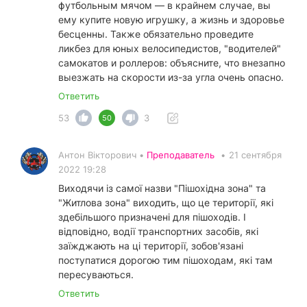
футбольным мячом — в крайнем случае, вы
ему купите новую игрушку, а жизнь и здоровье
бесценны. Также обязательно проведите
ликбез для юных велосипедистов, "водителей"
самокатов и роллеров: объясните, что внезапно
выезжать на скорости из-за угла очень опасно.
Ответить
53
3
50
Антон Вікторович •
Преподаватель
•
21 сентября
2022 19:28
Виходячи із самої назви "Пішохідна зона" та
"Житлова зона" виходить, що це території, які
здебільшого призначені для пішоходів. І
відповідно, водії транспортних засобів, які
заїжджають на ці території, зобов'язані
поступатися дорогою тим пішоходам, які там
пересуваються.
Ответить