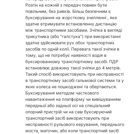
Розгін на кожній з передач повиен бути
повільним, без ривків. Більш безпечним є
буксирування на жорсткому зчепленні , яке
здатне втримувати встановленну дистанцію
між транспортними засобами. Зчіпка в вигляді
трикутника (або "галстука") при використанні
здатна здійснювати рух обох транспортних
засобів по одній колії. Перевага такої зчіпки в
тому, що не потребує наявності водія в
буксированному транспортному засобі. ПДР
встановлює довжину такої зчіпки до 4 метрів.
Такий спосіб використовують при несправності
в транспортному засобі гальмової системи та у
яких колеса не пошкоджені та обертаються.
Буксирування методом часткового
навантаження на платформу чи вивішуванням
передньої або задньої осі на спеціальний
опорний пристрій чи на сам буксируючий
транспортний засіб використовують при
несправності рульового керування, переднього
моста, маточин, або коли транспортний засіб