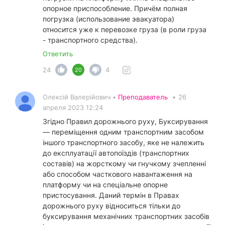
опорное приспособление. Причём полная
погрузка (использование эвакуатора)
относится уже к перевозке груза (в роли груза
- транспортного средства).
Ответить
24
4
20
Олексій Валерійович •
Преподаватель
•
26
апреля 2023 12:24
Згідно Правил дорожнього руху, Буксирування
— переміщення одним транспортним засобом
іншого транспортного засобу, яке не належить
до експлуатації автопоїздів (транспортних
составів) на жорсткому чи гнучкому зчепленні
або способом часткового навантаження на
платформу чи на спеціальне опорне
пристосування. Даний термін в Правах
дорожнього руху відноситься тільки до
буксирування механічних транспортних засобів