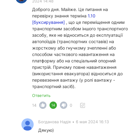
2024 14:48
Доброго дня. Майже. Це питання на
перевірку знання терміна
1.10
[буксирування]
, що це переміщення одним
транспортним засобом іншого транспортного
засобу, яке не відноситься до експлуатації
автопоїздів (транспортних составів) на
жорсткому або гнучкому зчепленні або
способом часткового навантаження на
платформу або на спеціальний опорний
пристрій. Причому повне навантаження
(використання евакуатора) відноситься до
перевезення вантажу (у ролі вантажу -
транспортний засіб).
Ответить
14
0
14
Богданова Надія
•
6 мая 2024 16:13
Дякую)