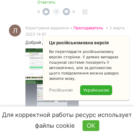
Ответить
0
0
0
Користувача видалено •
Преподаватель
•
2 марта
2023 14:42
Це російськомовна версія
Добрий день.а то як зрозуміти?
Ви переглядаєте російськомовну
версію сторінки. У деяких випадках
пошукові системи показують її
автоматично, але за допомогою
цього повідомлення можна швидко
змінити мову.
Російською
Українською
Для корректной работы ресурс использует
Ответить
файлы cookie
OK
0
0
0