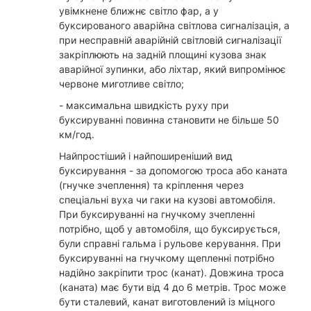
увімкнене ближнє світло фар, а у
буксированого аварійна світлова сигналізація, а
при несправній аварійній світловій сигналізації
закріплюють на задній площині кузова знак
аварійної зупинки, або ліхтар, який випромінює
червоне миготливе світло;
- максимальна швидкість руху при
буксируванні повинна становити не більше 50
км/год.
Найпростіший і найпоширеніший вид
буксирування - за допомогою троса або каната
(гнучке зчеплення) та кріплення через
спеціальні вуха чи гаки на кузові автомобіля.
При буксируванні на гнучкому зчепленні
потрібно, щоб у автомобіля, що буксирується,
були справні гальма і рульове керування. При
буксируванні на гнучкому щепленні потрібно
надійно закріпити трос (канат). Довжина троса
(каната) має бути від 4 до 6 метрів. Трос може
бути сталевий, канат виготовлений із міцного