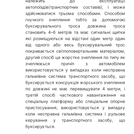
належить до експлуатації
автопоїздів(транспортних составів), і може
здійснюватися трьома способами. Способом
гнучкого зчеплення тобто за допомогою
буксирувального троса довжина троса
становить 4–6 метрів та має сигнальні щитки
які розміщуються на відстані один метр один
від одного або весь буксирувальний трос
покривається світлоповертальним матеріалом,
другий спосіб це жорстке зчеплення по типу як
зчеплюєься причіп з автомобілем
використовується у випадках коли несправна
гальмівна система транспортного засобу, що
буксирується консрукція жорського зчеплення
по довжині не має перевищувати 4 метри, і
третій спосіб часткового навантаження на
спеціальну платформу або спеціальне опорне
пристосування, використовується у випадку
коли несправна гальмівна система і рульове
керування у транспортного засобу, що
буксирується.