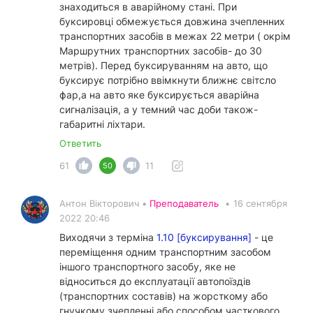
знаходиться в аварійному стані. При
буксировці обмежується довжина зчепленних
транспортних засобів в межах 22 метри ( окрім
Маршрутних транспортних засобів- до 30
метрів). Перед буксируванням на авто, що
буксирує потрібно ввімкнути ближнє світсло
фар,а на авто яке буксирується аварійна
сигналізація, а у темний час доби також-
габаритні ліхтари.
Ответить
61
11
50
Антон Вікторович •
Преподаватель
•
16 сентября
2022 20:46
Виходячи з терміна
1.10 [буксирування]
- це
переміщення одним транспортним засобом
іншого транспортного засобу, яке не
відноситься до експлуатації автопоїздів
(транспортних составів) на жорсткому або
гнучкому зчепленні або способом часткового