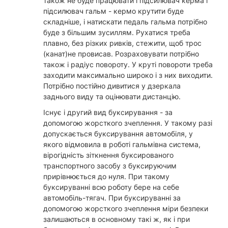
також не буде працювати і підсилювач керма і
підсилювач гальм - кермо крутити буде
складніше, і натискати педаль гальма потрібно
буде з більшим зусиллям. Рухатися треба
плавно, без різких ривків, стежити, щоб трос
(канат)не провисав. Розраховувати потрібно
також і радіус повороту. У круті повороти треба
заходити максимально широко і з них виходити.
Потрібно постійно дивитися у дзеркала
заднього виду та оцінювати дистанцію.
Існує і другий вид буксирування - за
допомогою жорсткого зчеплення. У такому разі
допускається буксирування автомобіля, у
якого відмовила в роботі гальмівна система,
вірогідність зіткнення буксированого
транспортного засобу з буксируючим
прирівнюється до нуля. При такому
буксируванні всю роботу бере на себе
автомобіль-тягач. При буксируванні за
допомогою жорсткого зчеплення міри безпеки
залишаються в основному такі ж, як і при