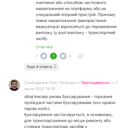
зчепленні або способом часткового
навантаження на платформу або на
спеціальний опорний пристрій. Причому
повне навантаження (використання
евакуатора) відноситься до перевезення
вантажу (у ролі вантажу - транспортний
засіб).
Ответить
7
0
7
Еще 4 ответа
Слободянюк Олег Петрович •
Преподаватель
•
7
июня 2022 19:35
обов'язкова умова буксирування - торкання
проїжджої частини буксируваним (хоч однією
парою коліс).
Буксирування застосовується, в основному,
для транспортування до місця ремонту або
стоянки транспортних засобів з