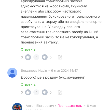
Буксирування транспортних засобів
здійснюється на жорсткому, гнучкому
зчепленні або способом часткового
навантаженням буксированого транспортного
засобу на платформу або на спеціальне опорне
пристосування. У випадку повного
завантаження транспортного засобу на інший
транспортний засіб, то це не буксирування, а
перевезення вантажу.
Ответить
0
0
0
Богданова Надія
•
6 мая 2024 14:47
Доброго) це з розділу буксирування?
Ответить
0
0
0
Антон Вікторович •
Преподаватель
•
6 мая