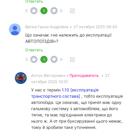
Ответить
5
0
5
Вагіна Ганна Андріївна
•
27 октября 2025 09:43
Що означає «не належить до експлуатації
АВТОПОЇЗДІВ»?
Ответить
3
0
3
Антон Вікторович •
Преподаватель
•
27
октября 2025 10:01
У нас є термін
1.10 [експлуатація
транспортного состава]
, тобто експлуатація
автопоїзда. Це означає, що причіп має одну
гальмову систему з автомобілем, що його
тягне, та має під'єднання електрики до
нього ж. А от при буксируванні цього немає,
тому й зробили таке уточнення.