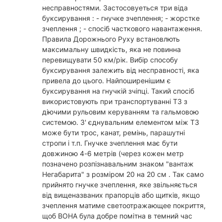
несправностями. Застосовуеться три віда
буксирування : - гнучке зчеплення; - жорстке
зчеплення ; - спосіб часткового навантаження.
Правила Дорожнього Руху встановлють
максимальну швидкість, яка не повинна
перевищувати 50 км/рік. Вибір способу
буксирування залежить від несправності, яка
привела до цього. Найпоширенішим є
буксирування на гнучкій зчіпці. Такий спосіб
використовують при транспортуванні ТЗ з
діючими рульовим керуванням та гальмовою
системою. З' єднувальним елементом між ТЗ
може бути трос, канат, ремінь, парашутні
стропи і т.п. Гнучке зчеплення має бути
довжиною 4-6 метрів (через кожен метр
позначено розпізнавальним знаком "вантаж
Негабарита" з розміром 20 на 20 см . Так само
прийнято гнучке зчеплення, яке звільняється
від вищеназваних прапорців або щитків, якщо
зчеплення матиме светоотражающее покриття,
щоб ВОНА була добре помітна в темний час