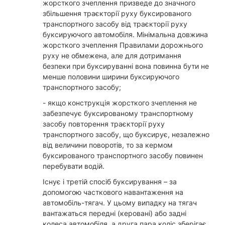
жорсткого зчеплення призведе до значного
збільшення траєкторії руху буксированого
транспортного засобу від траєкторії руху
буксируючого автомобіля. Мінімальна довжина
жорсткого зчеплення Правилами дорожнього
руху не обмежена, але для дотримання
безпеки при буксируванні вона повинна бути не
менше половини ширини буксируючого
транспортного засобу;
- якщо конструкція жорсткого зчеплення не
забезпечує буксированому транспортному
засобу повторення траєкторії руху
транспортного засобу, що буксирує, незалежно
від величини поворотів, то за кермом
буксированого транспортного засобу повинен
перебувати водій.
Існує і третій спосіб буксирування – за
допомогою часткового навантаження на
автомобіль-тягач. У цьому випадку на тягач
вантажаться передні (керовані) або задні
колеса автомобіля, а друга пара коліс зберігає