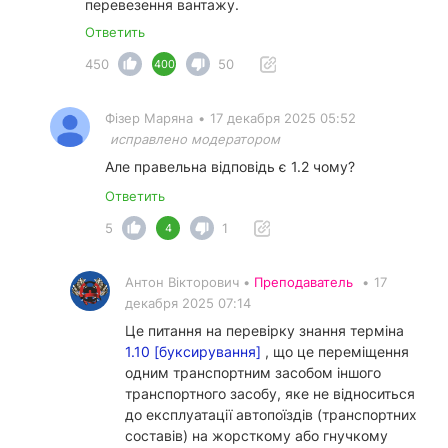
перевезення вантажу.
Ответить
450
50
400
Фізер Маряна
•
17 декабря 2025 05:52
исправлено модератором
Але правельна відповідь є 1.2 чому?
Ответить
5
1
4
Антон Вікторович •
Преподаватель
•
17
декабря 2025 07:14
Це питання на перевірку знання терміна
1.10 [буксирування]
, що це переміщення
одним транспортним засобом іншого
транспортного засобу, яке не відноситься
до експлуатації автопоїздів (транспортних
составів) на жорсткому або гнучкому