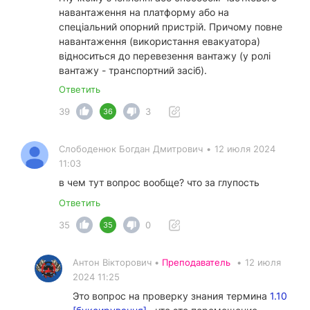
навантаження на платформу або на
спеціальний опорний пристрій. Причому повне
навантаження (використання евакуатора)
відноситься до перевезення вантажу (у ролі
вантажу - транспортний засіб).
Ответить
39
3
36
Слободенюк Богдан Дмитрович
•
12 июля 2024
11:03
в чем тут вопрос вообще? что за глупость
Ответить
35
0
35
Антон Вікторович •
Преподаватель
•
12 июля
2024 11:25
Это вопрос на проверку знания термина
1.10