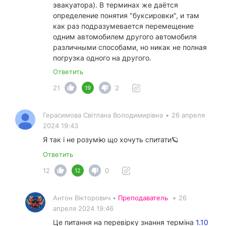
эвакуатора). В терминах же даётся
определение понятия "буксировки", и там
как раз подразумевается перемещение
одним автомобилем другого автомобиля
различными способами, но никак не полная
погрузка одного на другого.
Ответить
21
2
19
Герасимова Світлана Володимирівна
•
26 апреля
2024 19:43
Я так і не розумію що хочуть спитати🪐
Ответить
12
0
12
Антон Вікторович •
Преподаватель
•
26
апреля 2024 19:46
Це питання на перевірку знання терміна
1.10