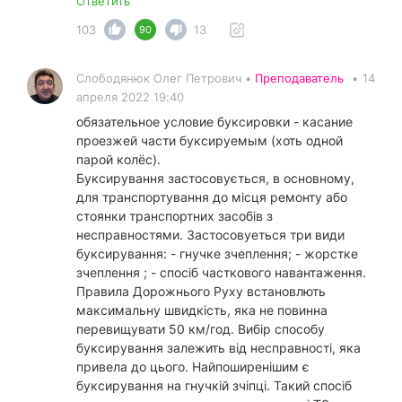
Ответить
103
13
90
Слободянюк Олег Петрович •
Преподаватель
•
14
апреля 2022 19:40
обязательное условие буксировки - касание
проезжей части буксируемым (хоть одной
парой колёс).
Буксирування застосовується, в основному,
для транспортування до місця ремонту або
стоянки транспортних засобів з
несправностями. Застосовуеться три види
буксирування: - гнучке зчеплення; - жорстке
зчеплення ; - спосіб часткового навантаження.
Правила Дорожнього Руху встановлють
максимальну швидкість, яка не повинна
перевищувати 50 км/год. Вибір способу
буксирування залежить від несправності, яка
привела до цього. Найпоширенішим є
буксирування на гнучкій зчіпці. Такий спосіб