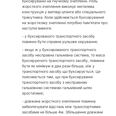
буксируванні на гнучкому зчепленні. Роль
жорсткого зчеплення виконує металева
конструкція у вигляді штанги або спеціального
трикутника. Коли здійснюється буксирування
на жорсткому зчепленні потрібно пам'ятати про
наступні вимоги:
- у буксированого транспортного засобу
повинно бути справне рульове керування;
- якщо ж у буксированого транспортного
засобу несправна гальмівна система, то маса
буксируючого транспортного засобу, повинна
бути як мінімум в два рази більша, ніж у
транспортного засобу що буксирується. Це
пояснюється тим, що при буксируванні
транспортного засобу з несправною
гальмівною системою гальмівний шлях
зростатиме;
- довжина жорсткого зчеплення повинна
забезпечувати відстань між транспортними
засобами не більше 4м. Збільшення довжини