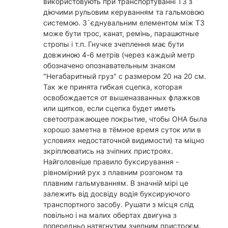
використовують при транспортуванні ТЗ з
діючими рульовим керуванням та гальмовою
системою. З`єднувальним елементом між ТЗ
може бути трос, канат, ремінь, парашютные
стропы і т.п. Гнучке зчеплення має бути
довжиною 4-6 метрів (через каждый метр
обозначено опознавательным знаком
"Негабаритный груз" с размером 20 на 20 см.
Так же принята гибкая сцепка, которая
освобождается от вышеназванных флажков
или щитков, если сцепка будет иметь
светоотражающее покрытие, чтобы ОНА была
хорошо заметна в тёмное время суток или в
условиях недостаточной видимости) та міцно
зкріплюватись на зчіпних пристроях.
Найголовніше правило буксирування -
рівномірний рух з плавним розгоном та
плавним гальмуванням. В значній мірі це
залежить від досвіду водія буксируючого
транспортного засобу. Рушати з місця слід
повільно і на малих обертах двигуна з
попередньо натягнутим зчепним пристроєм.