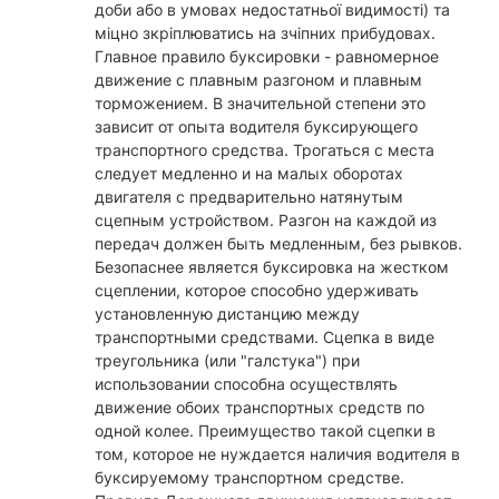
доби або в умовах недостатньої видимості) та
міцно зкріплюватись на зчіпних прибудовах.
Главное правило буксировки - равномерное
движение с плавным разгоном и плавным
торможением. В значительной степени это
зависит от опыта водителя буксирующего
транспортного средства. Трогаться с места
следует медленно и на малых оборотах
двигателя с предварительно натянутым
сцепным устройством. Разгон на каждой из
передач должен быть медленным, без рывков.
Безопаснее является буксировка на жестком
сцеплении, которое способно удерживать
установленную дистанцию между
транспортными средствами. Сцепка в виде
треугольника (или "галстука") при
использовании способна осуществлять
движение обоих транспортных средств по
одной колее. Преимущество такой сцепки в
том, которое не нуждается наличия водителя в
буксируемому транспортном средстве.