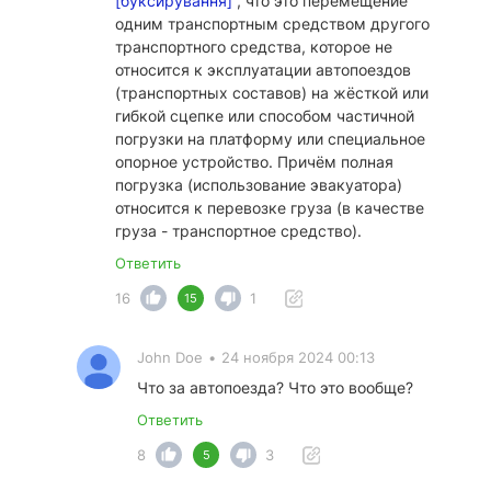
[буксирування]
, что это перемещение
одним транспортным средством другого
транспортного средства, которое не
относится к эксплуатации автопоездов
(транспортных составов) на жёсткой или
гибкой сцепке или способом частичной
погрузки на платформу или специальное
опорное устройство. Причём полная
погрузка (использование эвакуатора)
относится к перевозке груза (в качестве
груза - транспортное средство).
Ответить
16
1
15
John Doe
•
24 ноября 2024 00:13
Что за автопоезда? Что это вообще?
Ответить
8
3
5