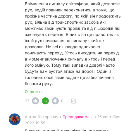
Ввімкнення сигналу світлофора, який дозволяє
рух, водій повинен переконатись в тому, що
проїзна частина дороги, по якій він продовжить
рух, вільна від транспортних засобів які
можливо закінчують проїзд та від пішоходів які
закінчують перехід. В них є на це право так як
їхній рух починався по сигналу який це
дозволяв. Не всі пішоходи одночасно
починають перехід. Хтось виходить на перехід
в момент включення сигналу а хтось і перед
його зміную. Тому такі випадки доволі часто
будуть вам зустрічатись на дорозі. Один із
головних обов'язків водія - це забезпечення
безпеки руху.
Ответить
37
0
37
Антон Вікторович •
Преподаватель
•
15 сентября
2022 19:55
Бувають ситуації, коли пішохід не встигає