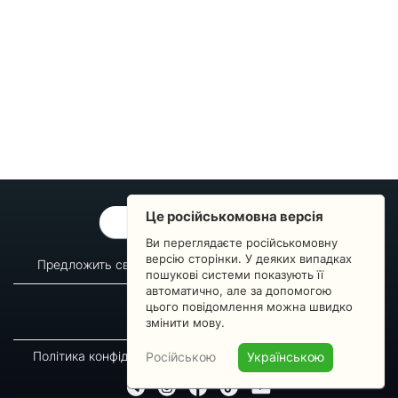
Це російськомовна версія
ОБРАТНАЯ СВЯЗЬ
Ви переглядаєте російськомовну
версію сторінки. У деяких випадках
Предложить свой вопрос
Статистика изменений
пошукові системи показують її
автоматично, але за допомогою
О сервисе
Преподавателям
цього повідомлення можна швидко
Новости
Пульс страны
змінити мову.
Політика конфіденційності
Угода підписника
Російською
Українською