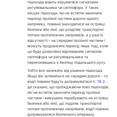
пішоходи мають керуватися сигналами
регулювальника чи світлофора. У таких
місцях пішоходи, які не встигли закінчити
перехід проїзної частини дороги одного
напрямку, повинні знаходитися на острівці
безпеки або лінії. що розділяє транспортні
потоки протилежних напрямків, а у разі їх
відсутності – на середині проїзної частини і
можуть продовжити перехід лише тоді, коли
це буде дозволено відповідним сигналом
світлофора чи регулювальника та
переконавшись у безпеці подальшого руху.
Тобто все залежить від рішення пішохода.
Якщо він зупиниться на середині дороги - то
водії повинні будуть дотримуватися п.
18.3.
,
де сказано, що проїжджаючи повз пішоходів,
які не встигли закінчити перехід проїзної
частини і вимушено перебувають на острівці
безпеки або лінії, що поділяє транспортні
потоки протилежних напрямків, водії повинні
дотримуватися безпечного інтервалу.