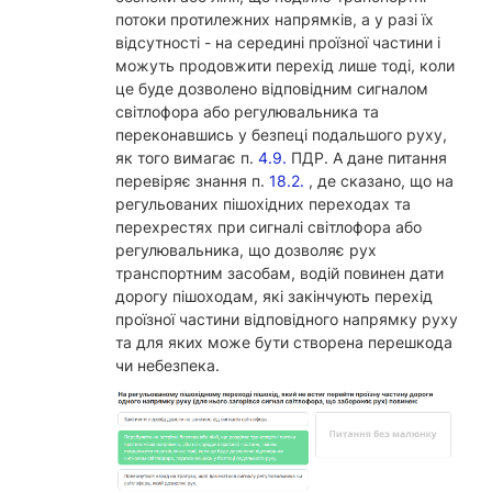
потоки протилежних напрямків, а у разі їх
відсутності - на середині проїзної частини і
можуть продовжити перехід лише тоді, коли
це буде дозволено відповідним сигналом
світлофора або регулювальника та
переконавшись у безпеці подальшого руху,
як того вимагає п.
4.9.
ПДР. А дане питання
перевіряє знання п.
18.2.
, де сказано, що на
регульованих пішохідних переходах та
перехрестях при сигналі світлофора або
регулювальника, що дозволяє рух
транспортним засобам, водій повинен дати
дорогу пішоходам, які закінчують перехід
проїзної частини відповідного напрямку руху
та для яких може бути створена перешкода
чи небезпека.