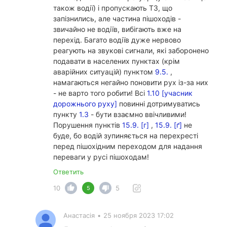
також водії) і пропускають ТЗ, що
запізнились, але частина пішоходів -
звичайно не водіїв, вибігають вже на
перехід. Багато водіїв дуже нервово
реагують на звукові сигнали, які заборонено
подавати в населених пунктах (крім
аварійних ситуацій) пунктом
9.5.
,
намагаються негайно поновити рух із-за них
- не варто того робити! Всі
1.10 [учасник
дорожнього руху]
повинні дотримуватись
пункту
1.3
- бути взаємно ввічливими!
Порушення пунктів
15.9. [г]
,
15.9. [ґ]
не
буде, бо водій зупиняється на перехресті
перед пішохідним переходом для надання
переваги у русі пішоходам!
Ответить
10
5
5
Анастасія
•
25 ноября 2023 17:02