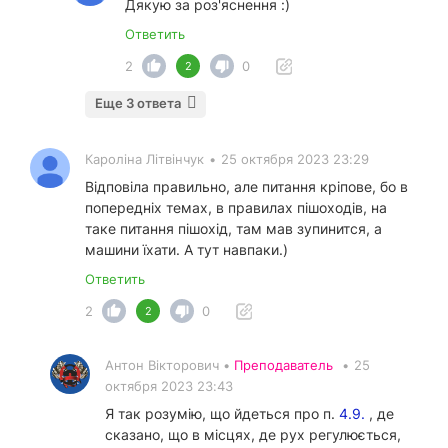
Дякую за роз'яснення :)
Ответить
2
0
2
Еще 3 ответа
Кароліна Літвінчук
•
25 октября 2023 23:29
Відповіла правильно, але питання кріпове, бо в
попередніх темах, в правилах пішоходів, на
таке питання пішохід, там мав зупинится, а
машини їхати. А тут навпаки.)
Ответить
2
0
2
Антон Вікторович •
Преподаватель
•
25
октября 2023 23:43
Я так розумію, що йдеться про п.
4.9.
, де
сказано, що в місцях, де рух регулюється,