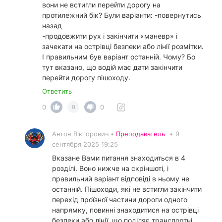
вони не встигли перейти дорогу на
протилежний бік? Були варіанти: -повернутись
назад
-продовжити рух і закінчити «маневр» і
зачекати на острівці безпеки або лінії розмітки.
І правильним був варіант останній. Чому? Бо
тут вказано, що водій має дати закінчити
перейти дорогу пішоходу.
Ответить
0
0
0
Антон Вікторович •
Преподаватель
•
9
сентября 2025 19:25
Вказане Вами питання знаходиться в 4
розділі. Воно нижче на скріншоті, і
правильний варіант відповіді в ньому не
останній. Пішоходи, які не встигли закінчити
перехід проїзної частини дороги одного
напрямку, повинні знаходитися на острівці
безпеки або лінії, що поділяє транспортні