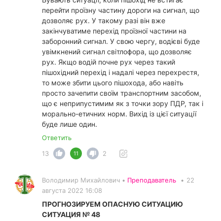
перейти проїзну частину дороги на сигнал, що
дозволяє рух. У такому разі він вже
закінчуватиме перехід проїзної частини на
заборонний сигнал. У свою чергу, водієві буде
увімкнений сигнал світлофора, що дозволяє
рух. Якщо водій почне рух через такий
пішохідний перехід і надалі через перехрестя,
то може збити цього пішохода, або навіть
просто зачепити своїм транспортним засобом,
що є неприпустимим як з точки зору ПДР, так і
морально-етичних норм. Вихід із цієї ситуації
буде лише один.
Ответить
13
2
11
Володимир Михайлович •
Преподаватель
•
22
августа 2022 16:08
ПРОГНОЗИРУЕМ ОПАСНУЮ СИТУАЦИЮ
СИТУАЦИЯ № 48