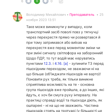
6
0
6
Володимир Михайлович •
Преподаватель
•
25
ноября 2023 13:51
Таке може виникнути у випадку, коли
транспортний засіб поволі повз у тягнучці
через перехрестя прямо чи розвертався й
при тому затримався або виїхав на
перехрестя вже перед моментом зміни чи
при зміні сигналу світлофора на заборонний!
Щодо ПДР, то тут водій має керуватись
пунктами
12.3.
і
4.16. [а]
- зупинити ТЗ перед
пішохідним переходом, не зважаючи ні на
що більше (об'їжджати пішоходів не варто)!
Поновити рух треба, як тільки виникне
сприятлива можливість на те - основна
група пішоходів вже пройшла, а до інших, які
йдуть, є хоч би смуга руху інтервалу. На
практиці справді водії та пішоходи діють, як
ошпарені - ні на що не зважають. Частина
пішоходів стоять на тротуарі (у більшості це