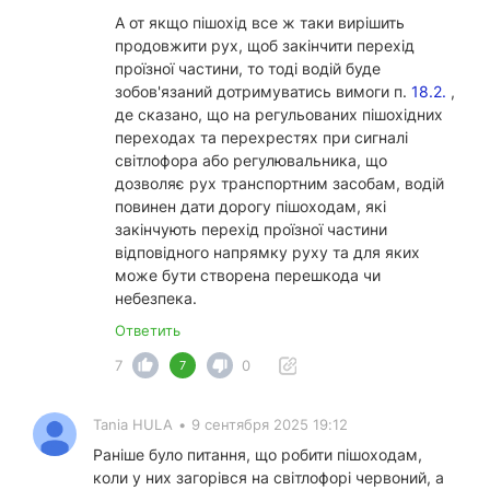
А от якщо пішохід все ж таки вирішить
продовжити рух, щоб закінчити перехід
проїзної частини, то тоді водій буде
зобов'язаний дотримуватись вимоги п.
18.2.
,
де сказано, що на регульованих пішохідних
переходах та перехрестях при сигналі
світлофора або регулювальника, що
дозволяє рух транспортним засобам, водій
повинен дати дорогу пішоходам, які
закінчують перехід проїзної частини
відповідного напрямку руху та для яких
може бути створена перешкода чи
небезпека.
Ответить
7
0
7
Tania HULA
•
9 сентября 2025 19:12
Раніше було питання, що робити пішоходам,
коли у них загорівся на світлофорі червоний, а