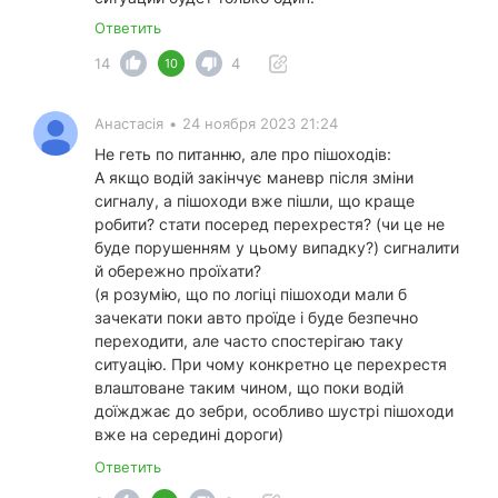
Ответить
14
4
10
Анастасія
•
24 ноября 2023 21:24
Не геть по питанню, але про пішоходів:
А якщо водій закінчує маневр після зміни
сигналу, а пішоходи вже пішли, що краще
робити? стати посеред перехрестя? (чи це не
буде порушенням у цьому випадку?) сигналити
й обережно проїхати?
(я розумію, що по логіці пішоходи мали б
зачекати поки авто проїде і буде безпечно
переходити, але часто спостерігаю таку
ситуацію. При чому конкретно це перехрестя
влаштоване таким чином, що поки водій
доїжджає до зебри, особливо шустрі пішоходи
вже на середині дороги)
Ответить