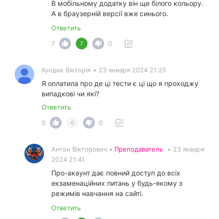
В мобільному додатку він ще білого кольору.
А в браузерній версії вже синього.
Ответить
7
0
7
Кундик Вікторія
•
23 января 2024 21:25
Я оплатила про де ці тести є ці що я проходжу
випадкові чи які?
Ответить
0
0
0
Антон Вікторович •
Преподаватель
•
23 января
2024 21:41
Про-акаунт дає повний доступ до всіх
екзаменаційних питань у будь-якому з
режимів навчання на сайті.
Ответить