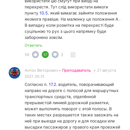
використати цю смугут при виїзді на
перехрестя. Тут слід використати вимоги
пункту
10.5.
який вимагає зайняти положення
якомога правіше. На малюнку це положення А .
В випадку коли розмітка на перехресті буде
суцільною то рух з цього напрямку буде
заборонено зовсім.
Ответить
59
2
57
Антон Вікторович •
Преподаватель
•
21 августа
2021 20:31
Согласно п.
17.2.
водитель, поворачивающий
направо на дороге с полосой для маршрутных
транспортных средств, отделённой
прерывистой линией дорожной разметки,
может выполнять поворот с этой полосы. В
таких местах разрешается также заезжать на
неё при выезде на дорогу и для посадки или
высадки пассажиров у правого края проезжей