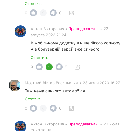
Ответить
0
0
0
Антон Вікторович •
Преподаватель
•
22
августа 2023 21:24
В мобільному додатку він ще білого кольору.
А в браузерній версії вже синього.
Ответить
9
0
9
Маєтний Віктор Васильович
•
23 июля 2023 16:27
Там нема синього автомобіля
Ответить
0
0
0
Антон Вікторович •
Преподаватель
•
23 июля
2023 16:39