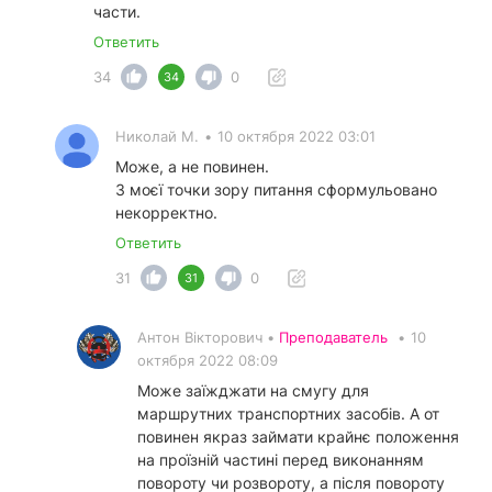
части.
Ответить
34
0
34
Николай М.
•
10 октября 2022 03:01
Може, а не повинен.
З моєї точки зору питання сформульовано
некорректно.
Ответить
31
0
31
Антон Вікторович •
Преподаватель
•
10
октября 2022 08:09
Може заїжджати на смугу для
маршрутних транспортних засобів. А от
повинен якраз займати крайнє положення
на проїзній частині перед виконанням
повороту чи розвороту, а після повороту