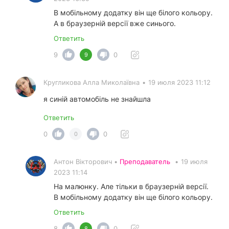
В мобільному додатку він ще білого кольору.
А в браузерній версії вже синього.
Ответить
9
0
9
Кругликова Алла Миколаївна
•
19 июля 2023 11:12
я синій автомобіль не знайшла
Ответить
0
0
0
Антон Вікторович •
Преподаватель
•
19 июля
2023 11:14
На малюнку. Але тільки в браузерній версії.
В мобільному додатку він ще білого кольору.
Ответить
8
0
8