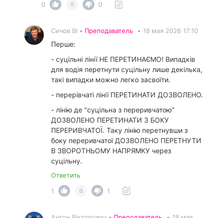
0
0
0
Сичов ВІ •
Преподаватель
•
18 мая 2026 17:10
Перше:
- суцільні лінії НЕ ПЕРЕТИНАЄМО! Випадків
для водія перетнути суцільну лише декілька,
такі випадки можно легко засвоїти.
- перерівчаті лінії ПЕРЕТИНАТИ ДОЗВОЛЕНО.
- лінію де "суцільна з переривчатою"
ДОЗВОЛЕНО ПЕРЕТИНАТИ З БОКУ
ПЕРЕРИВЧАТОЇ. Таку лінію перетнувши з
боку переривчатої ДОЗВОЛЕНО ПЕРЕТНУТИ
В ЗВОРОТНЬОМУ НАПРЯМКУ через
суцільну.
Ответить
1
1
0
Антон Вікторович •
Преподаватель
•
18 мая