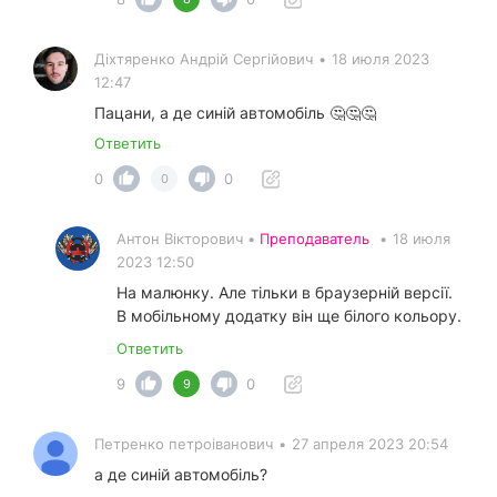
Діхтяренко Андрій Сергійович
•
18 июля 2023
12:47
Пацани, а де синій автомобіль 🤔🤔🤔
Ответить
0
0
0
Антон Вікторович •
Преподаватель
•
18 июля
2023 12:50
На малюнку. Але тільки в браузерній версії.
В мобільному додатку він ще білого кольору.
Ответить
9
0
9
Петренко петроіванович
•
27 апреля 2023 20:54
а де синій автомобіль?