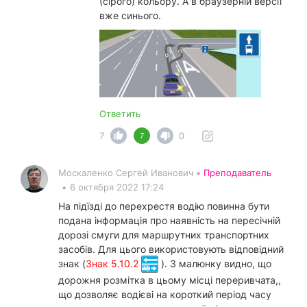
(сірого) кольору. А в браузерній версії
вже синього.
Ответить
7
0
7
Москаленко Сергей Иванович •
Преподаватель
•
6 октября 2022 17:24
На підїзді до перехрестя водію повинна бути
подана інформація про наявність на пересічній
дорозі смуги для маршрутних транспортних
засобів. Для цього використовують відповідний
знак (
Знак 5.10.2
). З малюнку видно, що
дорожня розмітка в цьому місці переривчата,,
що дозволяє водієві на короткий період часу