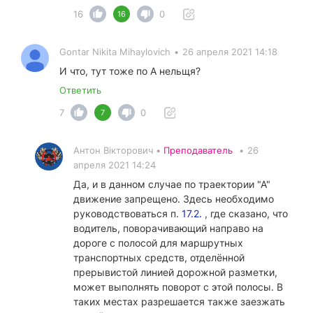
16
0
16
Gontar Nikita Mihaylovich
•
26 апреля 2021 14:18
И что, тут тоже по А нельщя?
Ответить
7
0
7
Антон Вікторович •
Преподаватель
•
26
апреля 2021 14:24
Да, и в данном случае по траектории "А"
движение запрещено. Здесь необходимо
руководствоваться п.
17.2.
, где сказано, что
водитель, поворачивающий направо на
дороге с полосой для маршрутных
транспортных средств, отделённой
прерывистой линией дорожной разметки,
может выполнять поворот с этой полосы. В
таких местах разрешается также заезжать