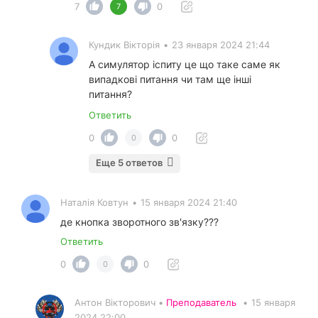
7
0
7
Кундик Вікторія
•
23 января 2024 21:44
А симулятор іспиту це що таке саме як
випадкові питання чи там ще інші
питання?
Ответить
0
0
0
Еще 5 ответов
Наталія Ковтун
•
15 января 2024 21:40
де кнопка зворотного зв'язку???
Ответить
0
0
0
Антон Вікторович •
Преподаватель
•
15 января
2024 22:00