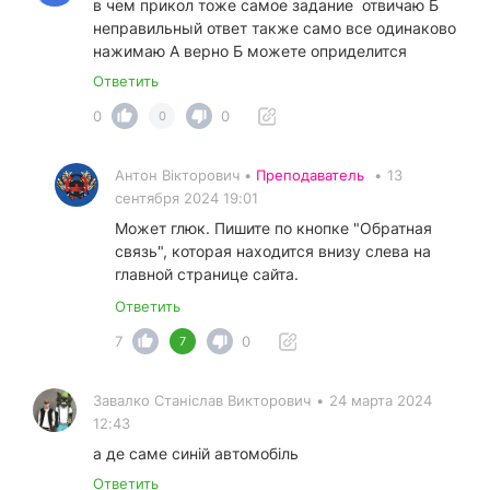
в чем прикол тоже самое задание отвичаю Б
неправильный ответ также само все одинаково
нажимаю А верно Б можете оприделится
Ответить
0
0
0
Антон Вікторович •
Преподаватель
•
13
сентября 2024 19:01
Может глюк. Пишите по кнопке "Обратная
связь", которая находится внизу слева на
главной странице сайта.
Ответить
7
0
7
Завалко Станіслав Викторович
•
24 марта 2024
12:43
а де саме синій автомобіль
Ответить