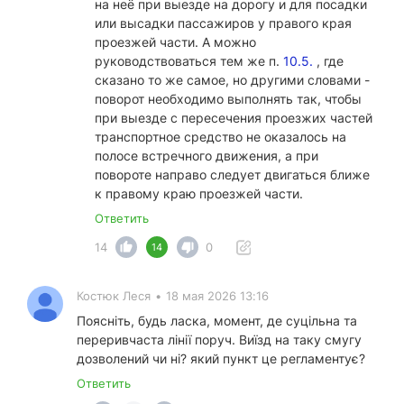
на неё при выезде на дорогу и для посадки
или высадки пассажиров у правого края
проезжей части. А можно
руководствоваться тем же п.
10.5.
, где
сказано то же самое, но другими словами -
поворот необходимо выполнять так, чтобы
при выезде с пересечения проезжих частей
транспортное средство не оказалось на
полосе встречного движения, а при
повороте направо следует двигаться ближе
к правому краю проезжей части.
Ответить
14
0
14
Костюк Леся
•
18 мая 2026 13:16
Поясніть, будь ласка, момент, де суцільна та
переривчаста лінії поруч. Виїзд на таку смугу
дозволений чи ні? який пункт це регламентує?
Ответить