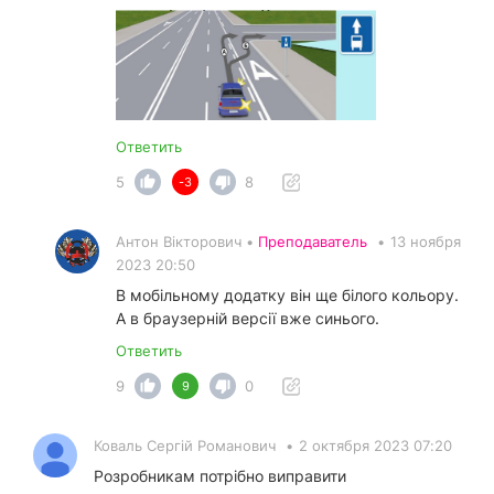
Ответить
5
8
-3
Антон Вікторович •
Преподаватель
•
13 ноября
2023 20:50
В мобільному додатку він ще білого кольору.
А в браузерній версії вже синього.
Ответить
9
0
9
Коваль Сергій Романович
•
2 октября 2023 07:20
Розробникам потрібно виправити