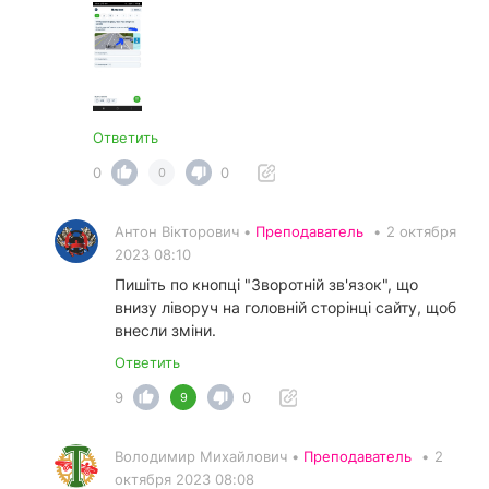
Ответить
0
0
0
Антон Вікторович •
Преподаватель
•
2 октября
2023 08:10
Пишіть по кнопці "Зворотній зв'язок", що
внизу ліворуч на головній сторінці сайту, щоб
внесли зміни.
Ответить
9
0
9
Володимир Михайлович •
Преподаватель
•
2
октября 2023 08:08