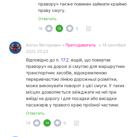
праворуч также повинен займати крайню
праву смугу.
Ответить
18
0
18
Антон Вікторович •
Преподаватель
•
14 сентября
2022 20:23
Відповідно до п.
17.2.
водій, що повертає
праворуч на дорозі зі смугою для маршрутних
транспортних засобів, відокремленою
переривчастою лінією дорожньої розмітки,
може виконувати поворот з цієї смуги. У таких
місцях дозволяється заїжджати на неї при
виїзді на дорогу і для посадки або висадки
пасажирів у правого краю проїзної частини.
Ответить
14
0
14