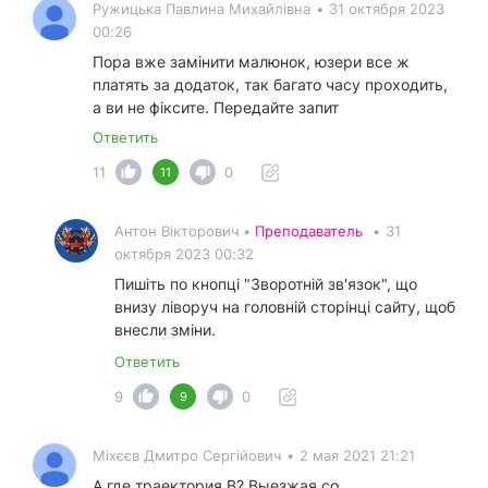
Ружицька Павлина Михайлівна
•
31 октября 2023
00:26
Пора вже замінити малюнок, юзери все ж
платять за додаток, так багато часу проходить,
а ви не фіксите. Передайте запит
Ответить
11
0
11
Антон Вікторович •
Преподаватель
•
31
октября 2023 00:32
Пишіть по кнопці "Зворотній зв'язок", що
внизу ліворуч на головній сторінці сайту, щоб
внесли зміни.
Ответить
9
0
9
Міхєєв Дмитро Сергійович
•
2 мая 2021 21:21
А где траектория В? Выезжая со