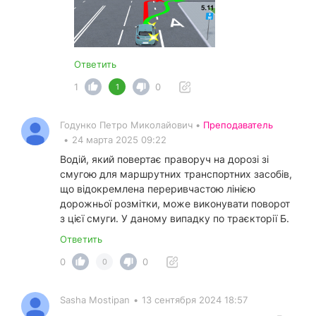
Ответить
1
0
1
Годунко Петро Миколайович •
Преподаватель
•
24 марта 2025 09:22
Водій, який повертає праворуч на дорозі зі
смугою для маршрутних транспортних засобів,
що відокремлена переривчастою лінією
дорожньої розмітки, може виконувати поворот
з цієї смуги. У даному випадку по траєкторії Б.
Ответить
0
0
0
Sasha Mostipan
•
13 сентября 2024 18:57