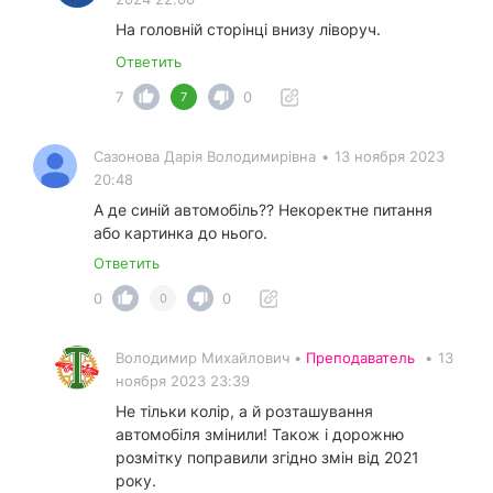
На головній сторінці внизу ліворуч.
Ответить
7
0
7
Сазонова Дарія Володимирівна
•
13 ноября 2023
20:48
А де синій автомобіль?? Некоректне питання
або картинка до нього.
Ответить
0
0
0
Володимир Михайлович •
Преподаватель
•
13
ноября 2023 23:39
Не тільки колір, а й розташування
автомобіля змінили! Також і дорожню
розмітку поправили згідно змін від 2021
року.