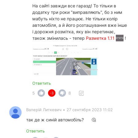
На сайті завжди все гаразд! То тільки в
додатку три роки "виправляють", бо з ним
мабуть ніхто не працює. Не тільки колір
автомобіля, а й його розташування вже інше
і дорожня розмітка, яку він перетинає,
також змінилась - тепер
Разметка 1.11
!
Ответить
5
8
-3
Валерій Литкевич
•
27 сентября 2023 11:02
так де ж синій автомобіль?
🤔
Ответить