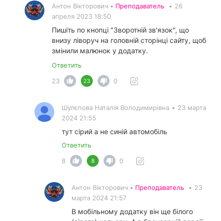
Антон Вікторович •
Преподаватель
•
26
апреля 2023 18:50
Пишіть по кнопці "Зворотній зв'язок", що
внизу ліворуч на головній сторінці сайту, щоб
змінили малюнок у додатку.
Ответить
23
0
23
Шулєпова Наталія Володимирівна
•
23 марта
2024 21:55
тут сірий а не синій автомобіль
Ответить
8
0
8
Антон Вікторович •
Преподаватель
•
23
марта 2024 21:57
В мобільному додатку він ще білого