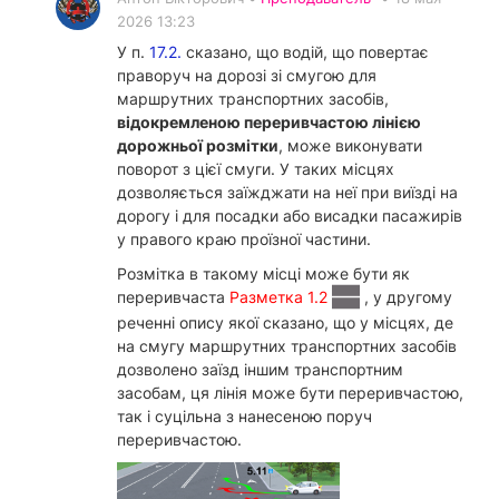
2026 13:23
У п.
17.2.
сказано, що водій, що повертає
праворуч на дорозі зі смугою для
маршрутних транспортних засобів,
відокремленою переривчастою лінією
дорожньої розмітки
, може виконувати
поворот з цієї смуги. У таких місцях
дозволяється заїжджати на неї при виїзді на
дорогу і для посадки або висадки пасажирів
у правого краю проїзної частини.
Розмітка в такому місці може бути як
переривчаста
Разметка 1.2
, у другому
реченні опису якої сказано, що у місцях, де
на смугу маршрутних транспортних засобів
дозволено заїзд іншим транспортним
засобам, ця лінія може бути переривчастою,
так і суцільна з нанесеною поруч
переривчастою.