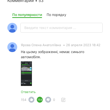
Комментарии • 53
По популярности
По порядку
Ярова Олена Анатоліївна
•
26 апреля 2023 18:42
На цьому зображенні, немає синього
автомобіля.
Ответить
154
0
154