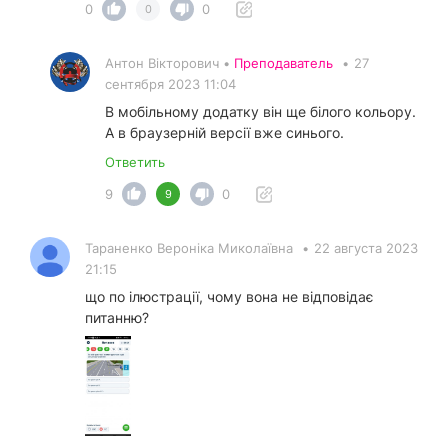
0
0
0
Антон Вікторович •
Преподаватель
•
27
сентября 2023 11:04
В мобільному додатку він ще білого кольору.
А в браузерній версії вже синього.
Ответить
9
0
9
Тараненко Вероніка Миколаївна
•
22 августа 2023
21:15
що по ілюстрації, чому вона не відповідає
питанню?