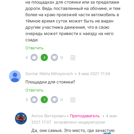
на площадках для стоянки или за пределами
дороги. Ведь поставленный на обочине, и тем
более на краю проезжей части автомобиль в
тёмное время суток может быть не виден
другим участника движения, что в свою
очередь может привести к наезду на него
сзади.
Ответить
4
0
4
Gontar Nikita Mihaylovich
•
4 мая 2021 17:04
Площадки для стоянки?
Ответить
3
0
3
Антон Вікторович •
Преподаватель
•
4 мая
2021 17:07
исправлено модератором
Да, они самые. Это место, где зачастую