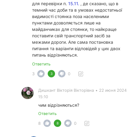
для перевірки п.
15.11.
, де сказано, що в
темний час доби та в умовах недостатньої
видимості стоянка поза населеними
пунктами дозволяється лише на
майданчиках для стоянки, то найкраще
поставити свій транспортний засіб за
межами дороги. Але сама постановка
питання та варіанти відповідей у ​​цих двох
питань відрізняються.
Ответить
3
0
3
Дишкант Вікторія Вікторівна
•
22 июня 2024
15:10
чим відрізняються?
Ответить
8
0
8