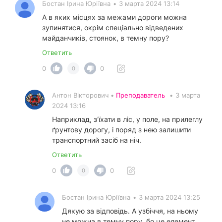
Бостан Ірина Юріївна
•
3 марта 2024 13:14
А в яких місцях за межами дороги можна
зупинятися, окрім спеціально відведених
майданчиків, стоянок, в темну пору?
Ответить
0
0
0
Антон Вікторович •
Преподаватель
•
3 марта
2024 13:16
Наприклад, з'їхати в ліс, у поле, на прилеглу
ґрунтову дорогу, і поряд з нею залишити
транспортний засіб на ніч.
Ответить
0
0
0
Бостан Ірина Юріївна
•
3 марта 2024 13:25
Дякую за відповідь. А узбіччя, на ньому
не можна в темну пору, бо це елемент