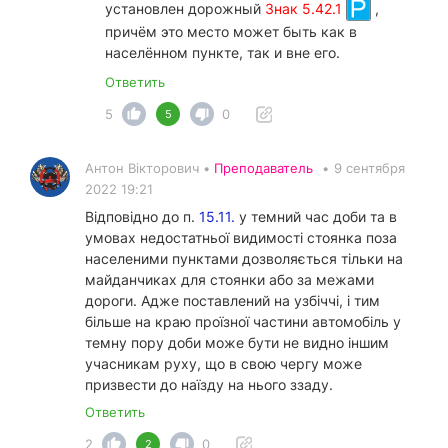
установлен дорожный
Знак 5.42.1
,
причём это место может быть как в
населённом пункте, так и вне его.
Ответить
5
0
5
Антон Вікторович •
Преподаватель
•
9 сентября
2022 19:21
Відповідно до п.
15.11.
у темний час доби та в
умовах недостатньої видимості стоянка поза
населеними пунктами дозволяється тільки на
майданчиках для стоянки або за межами
дороги. Адже поставлений на узбіччі, і тим
більше на краю проїзної частини автомобіль у
темну пору доби може бути не видно іншим
учасникам руху, що в свою чергу може
призвести до наїзду на нього ззаду.
Ответить
2
0
2