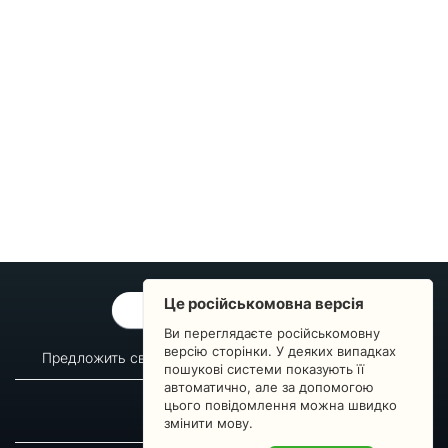
Це російськомовна версія
ОБРАТНАЯ СВЯЗЬ
Ви переглядаєте російськомовну
версію сторінки. У деяких випадках
Предложить свой вопрос
Статистика изменений
пошукові системи показують її
автоматично, але за допомогою
О сервисе
Преподавателям
цього повідомлення можна швидко
Новости
Пульс страны
змінити мову.