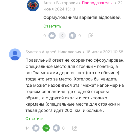
Антон Вікторович •
Преподаватель
•
22
июня 2024 15:13
Формулюванням варіантів відповідей.
Ответить
0
0
0
Булатов Андрей Николаевич
•
18 июля 2021 10:58
Правильный ответ не корректно сфорулирован.
Специальное место для стоянки - понятно, а
вот "за межами дороги - нет (это не обочине)
тогда что это за место. Хотелось бы увидеть
где может находиться эта "межа" например на
горном серпантине где с одной стороны
обрыв, а с другой скалы и есть только
карманы (специальные места для стоянки) и
такая дорога идет 200 км. и больше .
Ответить
14
0
14