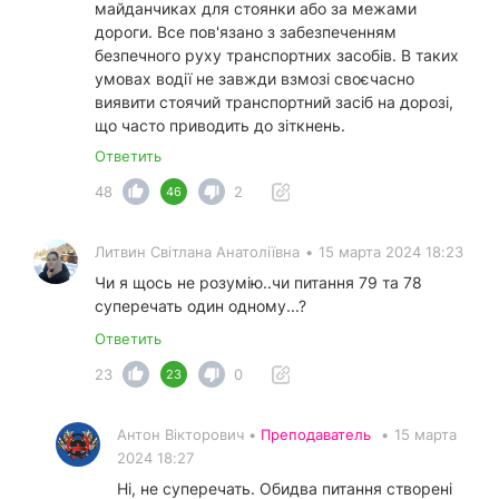
майданчиках для стоянки або за межами
дороги. Все пов'язано з забезпеченням
безпечного руху транспортних засобів. В таких
умовах водії не завжди взмозі своєчасно
виявити стоячий транспортний засіб на дорозі,
що часто приводить до зіткнень.
Ответить
48
2
46
Литвин Світлана Анатоліївна
•
15 марта 2024 18:23
Чи я щось не розумію..чи питання 79 та 78
суперечать один одному...?
Ответить
23
0
23
Антон Вікторович •
Преподаватель
•
15 марта
2024 18:27
Ні, не суперечать. Обидва питання створені