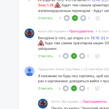
Знак 1.28
будет тем самым ориентиро
железнодорожным переездом - будут за
Ответить
11
1
10
Антон Вікторович •
Преподаватель
•
8 сент
Виходячи із того, що згідно з п.
15.10. [г]
ст
буде тим самим орієнтиром наших 50 м
заборонені.
Ответить
8
0
8
Тараненко Аліна Сергіївна
•
22 сентября 20
Я нажимаю на будь-яку картинку, щоб кращ
раз з картинками; доводиться вийти з про
Ответить
6
0
6
Антон Вікторович •
Преподаватель
Пишіть по кнопці "Зворотній зв'язо