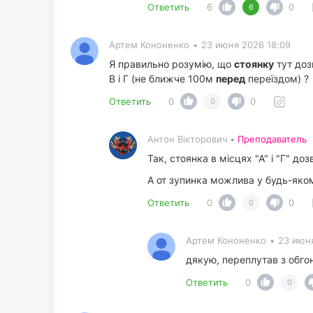
Ответить
6
0
6
Артем Кононенко
•
23 июня 2026 18:09
Я правильно розумію, що
стоянку
тут доз
В і Г (не ближче 100м
перед
переїздом) ?
Ответить
0
0
0
Антон Вікторович •
Преподаватель
Так, стоянка в місцях "А" і "Г" доз
А от зупинка можлива у будь-яком
Ответить
0
0
0
Артем Кононенко
•
23 июня
дякую, переплутав з обго
Ответить
0
0