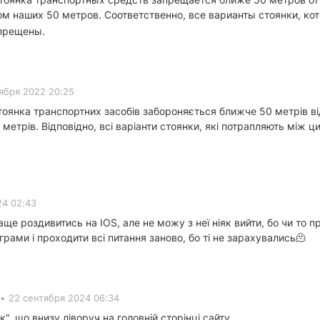
м наших 50 метров. Соответственно, все варианты стоянки, 
прещены.
ября 2022 20:25
оянка транспортних засобів забороняється ближче 50 метрів від
етрів. Відповідно, всі варіанти стоянки, які потрапляють між 
24 02:43
е роздивитись на IOS, але не можу з неї ніяк вийти, бо чи то 
грами і проходити всі питання заново, бо ті не зарахувались🫠
•
22 сентября 2024 06:34
к", що внизу ліворуч на головній сторінці сайту.