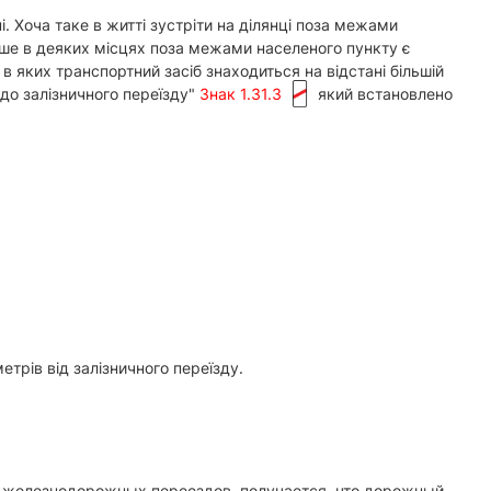
. Хоча таке в житті зустріти на ділянці поза межами
ише в деяких місцях поза межами населеного пункту є
 яких транспортний засіб знаходиться на відстані більшій
 до залізничного переїзду"
Знак 1.31.3
який встановлено
етрів від залізничного переїзду.
 железнодорожных переездов, получается, что дорожный