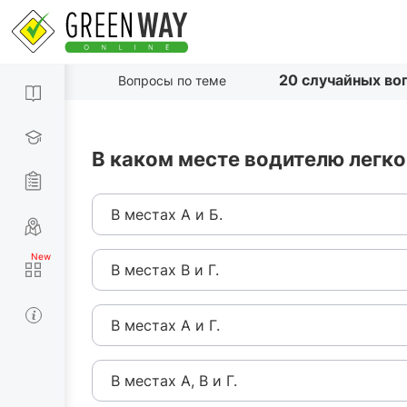
20 случайных во
Вопросы по теме
В каком месте водителю легк
В местах А и Б.
В местах В и Г.
В местах А и Г.
В местах А, В и Г.