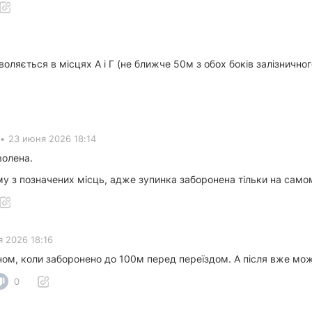
воляється в місцях А і Г (не ближче 50м з обох боків залізничног
•
23 июня 2026 18:14
волена.
у з позначених місць, адже зупинка заборонена тільки на самом
 2026 18:16
ном, коли заборонено до 100м перед переїздом. А після вже мо
0