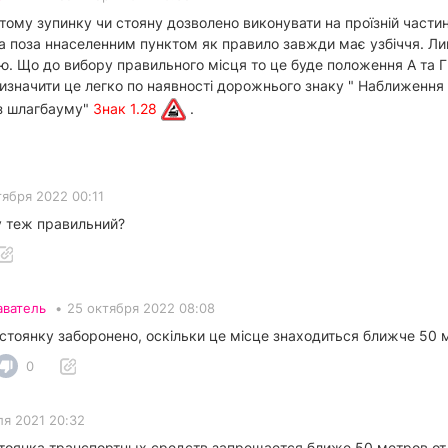
тому зупинку чи стояну дозволено виконувати на проїзній частині
га поза ннаселенним пунктом як правило завжди має узбіччя. Л
. Що до вибору правильного місця то це буде положення А та Г в
 Визначити це легко по наявності дорожнього знаку " Наближення
ез шлагбауму"
Знак 1.28
.
тября 2022 00:11
у теж правильний?
аватель
•
25 октября 2022 08:08
 стоянку заборонено, оскільки це місце знаходиться ближче 50 м
0
я 2021 20:32
тоянка транспортных средств запрещается ближе 50 метров от