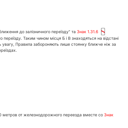
лиження до залізничного переїзду" та
Знак 1.31.6
 переїзду. Таким чином місця Б і В знаходяться на відстані
ть увагу, Правила забороняють лише стоянку ближче ніж за
ереїздах.
50 метров от железнодорожного переезда вместе со
Знак