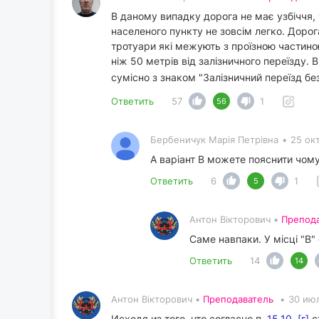
В даному випадку дорога не має узбіччя, 
населеного пункту не зовсім легко. Доро
тротуари які межують з проїзною частиною
ніж 50 метрів від залізничного переїзду.
сумісно з знаком "Залізничний переїзд б
Ответить
57
1
56
Бербеничук Марія Петрівна
•
25 ок
А варіант В можете пояснити чом
Ответить
6
1
5
Антон Вікторович •
Препод
Саме навпаки. У місці "В"
Ответить
14
14
Антон Вікторович •
Преподаватель
•
30 июл
Исходя из того, что согласно п.
15.10. [г]
с