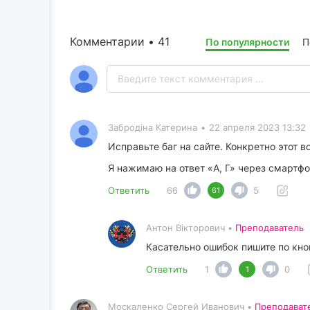
Комментарии • 41
По популярности
П
Забродіна Катерина
•
22 апреля 2023 13:32
Исправьте баг на сайте. Конкретно этот 
Я нажимаю на ответ «А, Г» через смартфон
Ответить
66
5
61
Антон Вікторович •
Преподаватель
Касательно ошибок пишите по кноп
Ответить
1
0
1
Москаленко Сергей Иванович •
Преподават