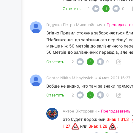
Ответить
1
0
1
Годунко Петро Миколайович •
Преподавате
Згідно Правил стоянка забороняється бли
"Наближення до залізничного переїзду" вс
менше ніж 50 метрів до залізничного пере
50 метрів до залізничних переїздів, але 
Ответить
2
0
2
Gontar Nikita Mihaylovich
•
4 мая 2021 16:37
Вобще не видно, что там за знаки прямоу
Ответить
2
0
2
Антон Вікторович •
Преподаватель
Это будет дорожный
Знак 1.31.3
1.27
или
Знак 1.28
.