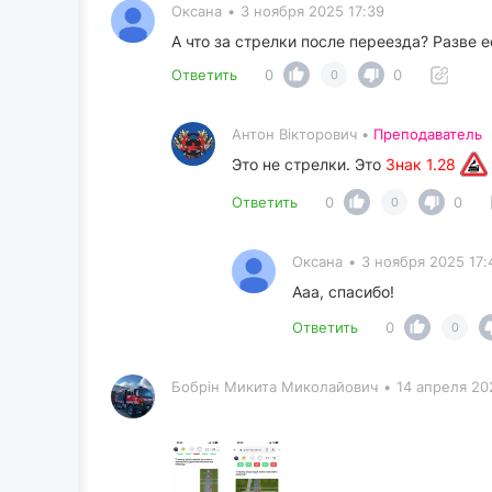
Оксана
•
3 ноября 2025 17:39
А что за стрелки после переезда? Разве е
Ответить
0
0
0
Антон Вікторович •
Преподаватель
Это не стрелки. Это
Знак 1.28
Ответить
0
0
0
Оксана
•
3 ноября 2025 17:
Ааа, спасибо!
Ответить
0
0
Бобрін Микита Миколайович
•
14 апреля 20