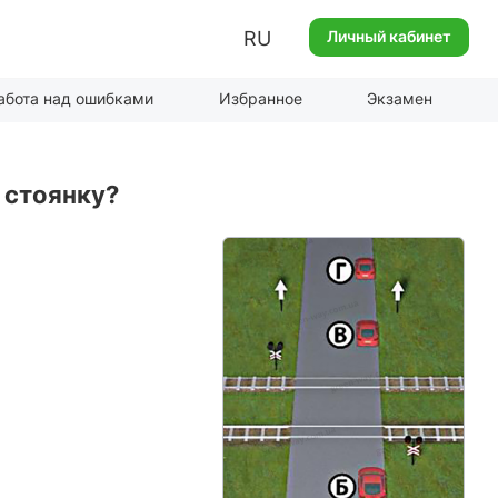
RU
Личный кабинет
абота над ошибками
Избранное
Экзамен
 стоянку?