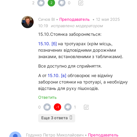
2
0
2
Сичов ВІ •
Преподаватель
•
12 мая 2025
10:19
исправлено модератором
15.10.Стоянка забороняється:
15.10. [б]
на тротуарах (крім місць,
позначених відповідними дорожніми
знаками, встановленими з табличками).
Все доступно для сприйняття.
А от
15.10. [в]
обговорює не відміну
заборони стоянки на тротуарі, а необхідну
відстань для руху пішоходів.
Ответить
0
1
-1
Еще 3 ответа
Годунко Петро Миколайович •
Преподаватель