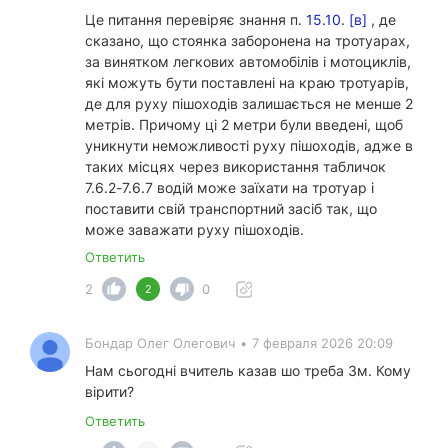
Це питання перевіряє знання п.
15.10. [в]
, де
сказано, що стоянка заборонена на тротуарах,
за винятком легкових автомобілів і мотоциклів,
які можуть бути поставлені на краю тротуарів,
де для руху пішоходів залишається не менше 2
метрів. Причому ці 2 метри були введені, щоб
уникнути неможливості руху пішоходів, адже в
таких місцях через використання табличок
7.6.2-7.6.7 водій може заїхати на тротуар і
поставити свій транспортний засіб так, що
може заважати руху пішоходів.
Ответить
2
0
2
Бондар Олег Олегович
•
7 февраля 2026 20:09
Нам сьогодні вчитель казав шо треба 3м. Кому
вірити?
Ответить