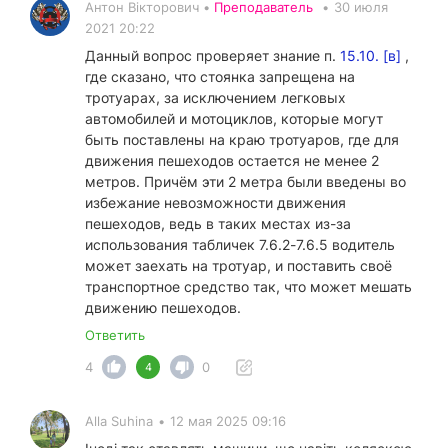
Антон Вікторович •
Преподаватель
•
30 июля
2021 20:22
Данный вопрос проверяет знание п.
15.10. [в]
,
где сказано, что стоянка запрещена на
тротуарах, за исключением легковых
автомобилей и мотоциклов, которые могут
быть поставлены на краю тротуаров, где для
движения пешеходов остается не менее 2
метров. Причём эти 2 метра были введены во
избежание невозможности движения
пешеходов, ведь в таких местах из-за
использования табличек 7.6.2-7.6.5 водитель
может заехать на тротуар, и поставить своё
транспортное средство так, что может мешать
движению пешеходов.
Ответить
4
0
4
Alla Suhina
•
12 мая 2025 09:16