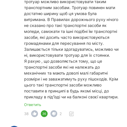
тротуар можливо використовувати таким
транспортним засобам. Тротуар повинен мати
достатню ширину щоб ця умова була
витримана. В Правилах дорожнього руху нічого
не сказано про такі транспортні засоби як
мопеди, самокати та ішні подібні їм транспортні
засоби, які досить часто використовуються
громадянами для пересування по місту.
Залишається тільки здогадуватись, можливо чи
ні, використовувати тротуар для їх стоянки.
Я рахую , що дозволяється тому, що це
транспортні засоби які не належать до
механічних та мають доволі малі габаритні
розміри і не заважатимуть руху пішоходів. Крім
цього такі транспортні засоби можливо
поставити в принципі в будь якомі місці, до
прикладу в під'їзді чи на балконі своєї квартири.
Ответить
38
2
36