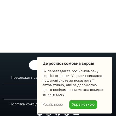
Це російськомовна версія
ОБРАТНАЯ СВЯЗЬ
Ви переглядаєте російськомовну
версію сторінки. У деяких випадках
Предложить свой вопрос
Статистика изменений
пошукові системи показують її
автоматично, але за допомогою
О сервисе
Преподавателям
цього повідомлення можна швидко
Новости
Пульс страны
змінити мову.
Політика конфіденційності
Угода підписника
Російською
Українською