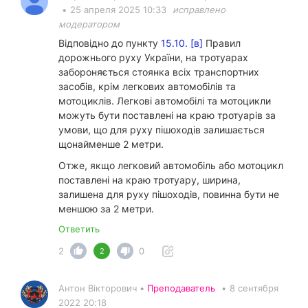
•
25 апреля 2025 10:33
исправлено
модератором
Відповідно до пункту
15.10. [в]
Правил
дорожнього руху України, на тротуарах
забороняється стоянка всіх транспортних
засобів, крім легкових автомобілів та
мотоциклів. Легкові автомобілі та мотоцикли
можуть бути поставлені на краю тротуарів за
умови, що для руху пішоходів залишається
щонайменше 2 метри.
Отже, якщо легковий автомобіль або мотоцикл
поставлені на краю тротуару, ширина,
залишена для руху пішоходів, повинна бути не
меншою за 2 метри.
Ответить
2
0
2
Антон Вікторович •
Преподаватель
•
8 сентября
2022 20:18