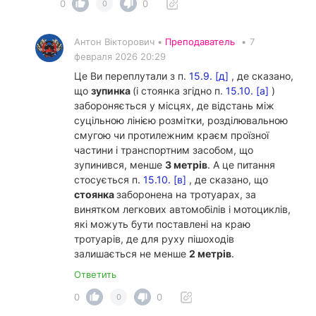
0
0
0
Антон Вікторович •
Преподаватель
•
7
февраля 2026 20:29
Це Ви переплутали з п.
15.9. [д]
, де сказано,
що
зупинка
(і стоянка згідно п.
15.10. [а]
)
забороняється у місцях, де відстань між
суцільною лінією розмітки, розділювальною
смугою чи протилежним краєм проїзної
частини і транспортним засобом, що
зупинився, менше
3 метрів
. А це питання
стосується п.
15.10. [в]
, де сказано, що
стоянка
заборонена на тротуарах, за
винятком легкових автомобілів і мотоциклів,
які можуть бути поставлені на краю
тротуарів, де для руху пішоходів
залишається не менше
2 метрів
.
Ответить
0
0
0