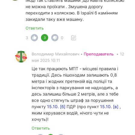
Іноді так ставлять машини ,що навіть коляскою
не можна проїхати . Змушена дорогу
переходити з коляскою. В Ізраїлі б камінням
закидали таку вже машину.
Ответить
3
0
3
Володимир Михайлович •
Преподаватель
•
12
мая 2025 10:11
Це так працюють МПТ - місцеві правила і
традиції. Десь пішоходам залишають 0,8
метра і жодних претензій від поліції та
інспекторів з паркування не надходить, а
десь залишиш більше 2 метрів, але з тебе
все одно стягнуть штраф за порушення
пункту
15.10. [б]
ПДР (про пункт
15.10. [в]
,
яким керувався водій, нічого чути не
хочуть)!
Ответить