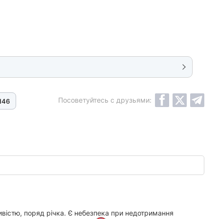
Посоветуйтесь с друзьями:
146
ивістю, поряд річка. Є небезпека при недотримання