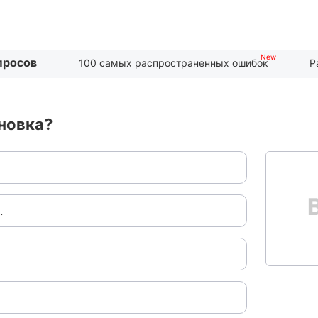
просов
100 самых распространенных ошибок
Р
новка?
.