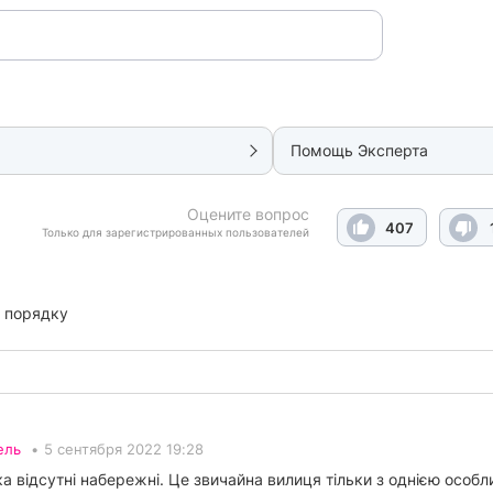
Помощь Эксперта
Оцените вопрос
407
Только для зарегистрированных пользователей
 порядку
ель
•
5 сентября 2022 19:28
а відсутні набережні. Це звичайна вилиця тільки з однією особл