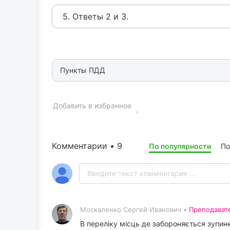
5. Ответы 2 и 3.
Пункты ПДД
Добавить в избранное
Комментарии • 9
По популярности
По
Москаленко Сергей Иванович •
Преподават
В переліку місць де забороняється зупинк