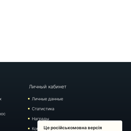
Личный кабинет
х
Личные данные
Статистика
рос
Награды
Це російськомовна версія
Комментарии