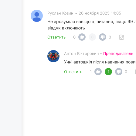
Руслан Козин
•
26 ноября 2025 14:05
Не зрозуміло навіщо ці питання, якщо 99 л
віадук включають
Ответить
0
0
0
Антон Вікторович •
Преподаватель
Учні автошкіл після навчання пов
Ответить
1
0
1