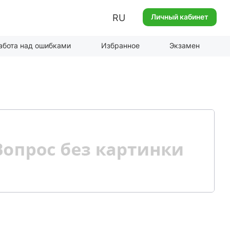
RU
Личный кабинет
абота над ошибками
Избранное
Экзамен