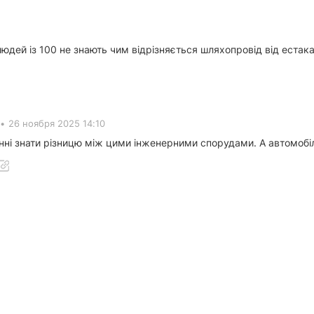
юдей із 100 не знають чим відрізняється шляхопровід від естакади
•
26 ноября 2025 14:10
инні знати різницю між цими інженерними спорудами. А автомобіль