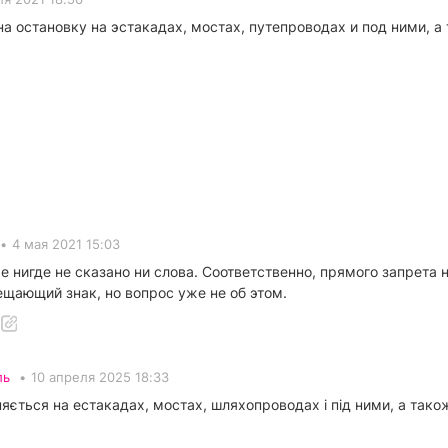
 остановку на эстакадах, мостах, путепроводах и под ними, а т
•
4 мая 2021 15:03
нигде не сказано ни слова. Соответственно, прямого запрета на
щающий знак, но вопрос уже не об этом.
ль
•
10 апреля 2025 18:33
няється на естакадах, мостах, шляхопроводах і під ними, а тако