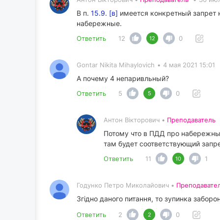
В п.
15.9. [в]
имеется конкретный запрет на
набережные.
Ответить
12
0
12
Gontar Nikita Mihaylovich
•
4 мая 2021 15:01
А почему 4 непаривльный?
Ответить
5
0
5
Антон Вікторович •
Преподаватель
Потому что в ПДД про набережные 
там будет соответствующий запре
Ответить
11
1
10
Годунко Петро Миколайович •
Преподавате
Згідно даного питання, то зупинка заборо
Ответить
2
0
2