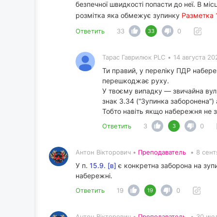
безпечної швидкості попасти до неї. В м
розмітка яка обмежує зупинку
Разметка 
Ответить
33
0
33
Тарас Гаврилюк PLC
•
14 августа 20
Ти правий, у переліку ПДР набер
перешкоджає руху.
У твоєму випадку — звичайна вули
знак 3.34 (“Зупинка заборонена”) 
Тобто навіть якщо набережня не з
Ответить
3
0
3
Антон Вікторович •
Преподаватель
•
8 сент
У п.
15.9. [в]
є конкретна заборона на зупи
набережні.
Ответить
19
0
19
Антон Вікторович •
Преподаватель
•
30 июл