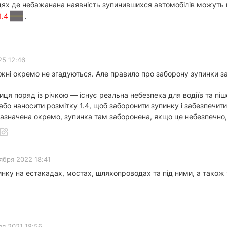
ісцях де небажанана наявність зупинившихся автомобілів можут
1.4
.
25 12:46
ежні окремо не згадуються. Але правило про заборону зупинки 
ця поряд із річкою — існує реальна небезпека для водіїв та пі
або наносити розмітку 1.4, щоб заборонити зупинку і забезпечити
азначена окремо, зупинка там заборонена, якщо це небезпечно, 
ября 2022 18:41
нку на естакадах, мостах, шляхопроводах та під ними, а також 
я 2021 18:56