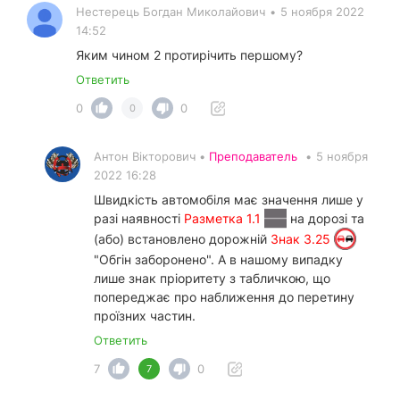
Нестерець Богдан Миколайович
•
5 ноября 2022
14:52
Яким чином 2 протирічить першому?
Ответить
0
0
0
Антон Вікторович •
Преподаватель
•
5 ноября
2022 16:28
Швидкість автомобіля має значення лише у
разі наявності
Разметка 1.1
на дорозі та
(або) встановлено дорожній
Знак 3.25
"Обгін заборонено". А в нашому випадку
лише знак пріоритету з табличкою, що
попереджає про наближення до перетину
проїзних частин.
Ответить
7
0
7