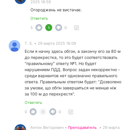
2025 18:59
Огороджень не вистачає.
Ответить
5
0
5
T. S.
•
29 марта 2025 16:09
Если я начну здесь обгон, а закончу его за 80 м
до перекрестка, то это будет соответствовать
"правильному" ответу №1. Но будет
нарушением ПДД. Вопрос задан некорректно -
среди вариантов нет однозначно правильного
ответа. Правильным ответом будет: "Дозволено
за умови, що обгiн завершиться не менше ніж
за 100 м до перехрестя".
Ответить
0
0
0
Антон Вікторович •
Преподаватель
•
29 марта