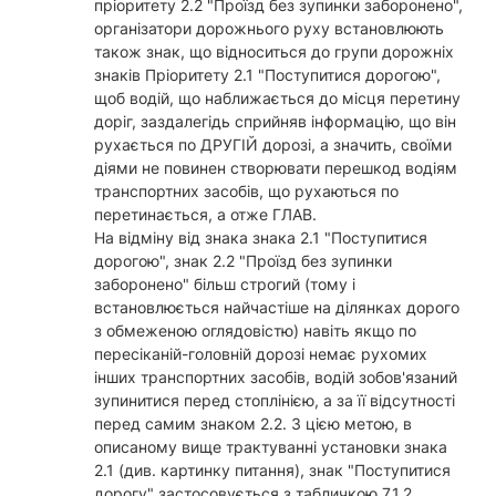
пріоритету 2.2 "Проїзд без зупинки заборонено",
організатори дорожнього руху встановлюють
також знак, що відноситься до групи дорожніх
знаків Пріоритету 2.1 "Поступитися дорогою",
щоб водій, що наближається до місця перетину
доріг, заздалегідь сприйняв інформацію, що він
рухається по ДРУГІЙ дорозі, а значить, своїми
діями не повинен створювати перешкод водіям
транспортних засобів, що рухаються по
перетинається, а отже ГЛАВ.
На відміну від знака знака 2.1 "Поступитися
дорогою", знак 2.2 "Проїзд без зупинки
заборонено" більш строгий (тому і
встановлюється найчастіше на ділянках дорого
з обмеженою оглядовістю) навіть якщо по
пересіканій-головній дорозі немає рухомих
інших транспортних засобів, водій зобов'язаний
зупинитися перед стоплінією, а за її відсутності
перед самим знаком 2.2. З цією метою, в
описаному вище трактуванні установки знака
2.1 (див. картинку питання), знак "Поступитися
дорогу" застосовується з табличкою 7.1.2