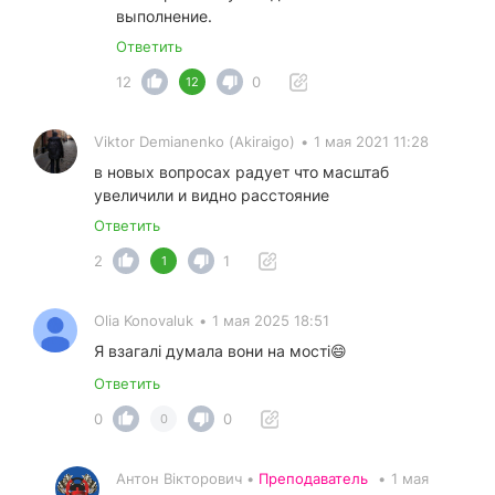
выполнение.
Ответить
12
0
12
Viktor Demianenko (Akiraigo)
•
1 мая 2021 11:28
в новых вопросах радует что масштаб
увеличили и видно расстояние
Ответить
2
1
1
Olia Konovaluk
•
1 мая 2025 18:51
Я взагалі думала вони на мості😄
Ответить
0
0
0
Антон Вікторович •
Преподаватель
•
1 мая