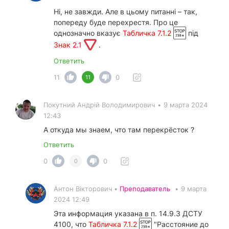
Ні, не завжди. Але в цьому питанні – так,
попереду буде перехрестя. Про це
однозначно вказує
Табличка 7.1.2
під
Знак 2.1
.
Ответить
11
0
11
Покутний Андрiй Володимирович
•
9 марта 2024
12:43
А откуда мы знаем, что там перекрёсток ?
Ответить
0
0
0
Антон Вікторович •
Преподаватель
•
9 марта
2024 12:49
Эта информация указана в п. 14.9.3 ДСТУ
4100, что
Табличка 7.1.2
"Расстояние до