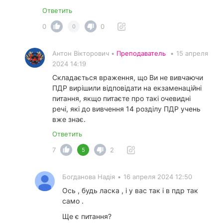
Ответить
0
0
0
Антон Вікторович •
Преподаватель
•
15 апреля
2024 14:19
Складається враження, що Ви не вивчаючи
ПДР вирішили відповідати на екзаменаційні
питання, якщо питаєте про такі очевидні
речі, які до вивчення 14 розділу ПДР учень
вже знає.
Ответить
7
2
5
Богданова Надія
•
16 апреля 2024 12:50
Ось , будь ласка , і у вас так і в пдр так
само .
Ще є питання?