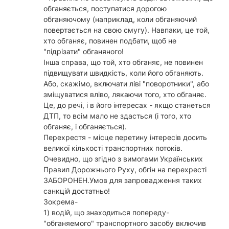
обганяється, поступатися дорогою
обганяючому (наприклад, коли обганяючий
повертається на свою смугу). Навпаки, це той,
хто обганяє, повинен подбати, щоб не
"підрізати" обганяного!
Інша справа, що той, хто обганяє, не повинен
підвищувати швидкість, коли його обганяють.
Або, скажімо, включати ліві "поворотники", або
зміщуватися вліво, лякаючи того, хто обганяє.
Це, до речі, і в його інтересах - якщо станеться
ДТП, то всім мало не здасться (і того, хто
обганяє, і обганяється).
Перехрестя - місце перетину інтересів досить
великої кількості транспортних потоків.
Очевидно, що згідно з вимогами Українських
Правил Дорожнього Руху, обгін на перехресті
ЗАБОРОНЕН.Умов для запровадження таких
санкцій достатньо!
Зокрема-
1) водій, що знаходиться попереду-
"обганяемого" транспортного засобу включив