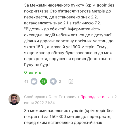
За межами населеного пункту (крім доріг без
покриття) за Сто п'ятдесят-триста метрів до
перехрестя, де встановлено знак 2.2,
встановлюють знак 2.1 з табличкою 7.2.
"Відстань до об'єкта". Інформативність
очевидна: водій наближається до підступної
ділянки дороги: перетину проїзних частин, до
якого 150-, а може й усі 300 метрів. Тому,
якщо маневр обгону буде завершено до меж
перехрестя, порушення правил Дорожнього
Руху не буде!
Ответить
41
2
39
Слободянюк Олег Петрович •
Преподаватель
•
2
июня 2022 21:34
За межами населених пунктів (крім доріг без
покриття) за 150-300 метрів до перехрестя,
перед яким встановлено дорожній знак