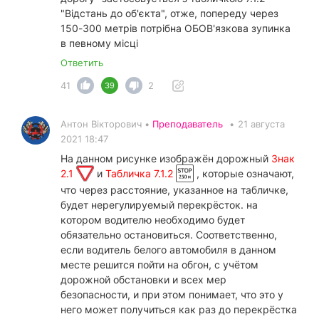
"Відстань до об'єкта", отже, попереду через
150-300 метрів потрібна ОБОВ'язкова зупинка
в певному місці
Ответить
41
2
39
Антон Вікторович •
Преподаватель
•
21 августа
2021 18:47
На данном рисунке изображён дорожный
Знак
2.1
и
Табличка 7.1.2
, которые означают,
что через расстояние, указанное на табличке,
будет нерегулируемый перекрёсток. на
котором водителю необходимо будет
обязательно остановиться. Соответственно,
если водитель белого автомобиля в данном
месте решится пойти на обгон, с учётом
дорожной обстановки и всех мер
безопасности, и при этом понимает, что это у
него может получиться как раз до перекрёстка