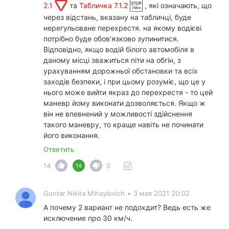
2.1
та
Табличка 7.1.2
, які означають, що
через відстань, вказану на табличці, буде
нерегульоване перехрестя. на якому водієві
потрібно буде обов'язково зупинитися.
Відповідно, якщо водій білого автомобіля в
даному місці зважиться піти на обгін, з
урахуванням дорожньої обстановки та всіх
заходів безпеки, і при цьому розуміє, що це у
нього може вийти якраз до перехрестя - то цей
маневр йому виконати дозволяється. Якщо ж
він не впевнений у можливості здійснення
такого маневру, то краще навіть не починати
його виконання.
Ответить
14
0
14
Gontar Nikita Mihaylovich
•
3 мая 2021 20:02
А почему 2 вариант не подохдит? Ведь есть же
исключение про 30 км/ч.