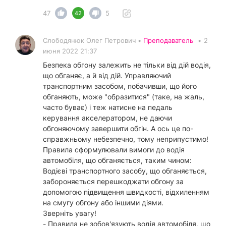
47
5
42
Слободянюк Олег Петрович •
Преподаватель
•
2
июня 2022 21:37
Безпека обгону залежить не тільки від дій водія,
що обганяє, а й від дій. Управляючий
транспортним засобом, побачивши, що його
обганяють, може "образитися" (таке, на жаль,
часто буває) і теж натисне на педаль
керування акселератором, не даючи
обгоняючому завершити обгін. А ось це по-
справжньому небезпечно, тому неприпустимо!
Правила сформулювали вимоги до водія
автомобіля, що обганяється, таким чином:
Водієві транспортного засобу, що обганяється,
забороняється перешкоджати обгону за
допомогою підвищення швидкості, відхиленням
на смугу обгону або іншими діями.
Зверніть увагу!
- Правила не зобов'язують водія автомобіля, що