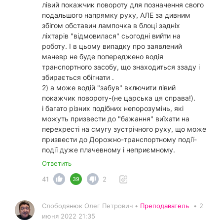
лівий покажчик повороту для позначення свого
подальшого напрямку руху, АЛЕ за дивним
збігом обставин лампочка в блоці задніх
ліхтарів "відмовилася" сьогодні вийти на
роботу. І в цьому випадку про заявлений
маневр не буде попереджено водія
транспортного засобу, що знаходиться ззаду і
збирається обігнати .
2) а може водій "забув" включити лівий
покажчик повороту-(не царська ця справа!).
і багато різних подібних непорозумінь, які
можуть призвести до "бажання" виїхати на
перехресті на смугу зустрічного руху, що може
призвести до Дорожно-транспортному події-
події дуже плачевному і неприємному.
Ответить
41
2
39
Слободянюк Олег Петрович •
Преподаватель
•
2
июня 2022 21:35