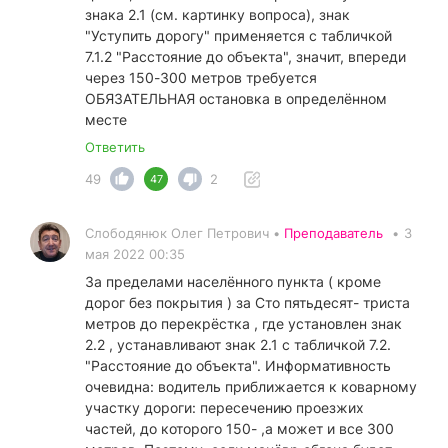
знака 2.1 (см. картинку вопроса), знак
"Уступить дорогу" применяется с табличкой
7.1.2 "Расстояние до объекта", значит, впереди
через 150-300 метров требуется
ОБЯЗАТЕЛЬНАЯ остановка в определённом
месте
Ответить
49
2
47
Слободянюк Олег Петрович •
Преподаватель
•
3
мая 2022 00:35
За пределами населённого пункта ( кроме
дорог без покрытия ) за Сто пятьдесят- триста
метров до перекрёстка , где установлен знак
2.2 , устанавливают знак 2.1 с табличкой 7.2.
"Расстояние до объекта". Информативность
очевидна: водитель приближается к коварному
участку дороги: пересечению проезжих
частей, до которого 150- ,а может и все 300