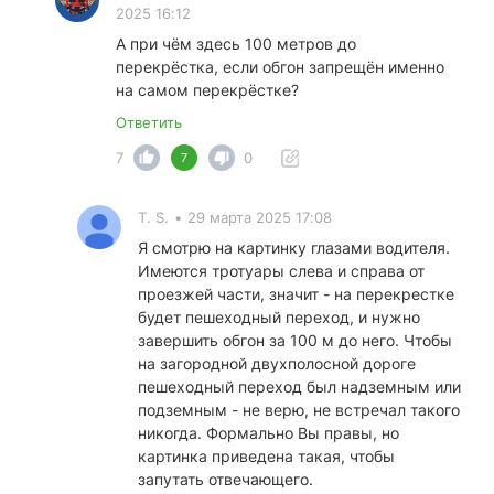
2025 16:12
А при чём здесь 100 метров до
перекрёстка, если обгон запрещён именно
на самом перекрёстке?
Ответить
7
0
7
T. S.
•
29 марта 2025 17:08
Я смотрю на картинку глазами водителя.
Имеются тротуары слева и справа от
проезжей части, значит - на перекрестке
будет пешеходный переход, и нужно
завершить обгон за 100 м до него. Чтобы
на загородной двухполосной дороге
пешеходный переход был надземным или
подземным - не верю, не встречал такого
никогда. Формально Вы правы, но
картинка приведена такая, чтобы
запутать отвечающего.