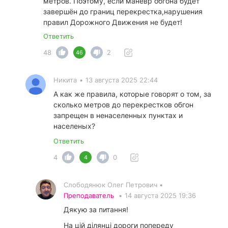
метров. Поэтому, если манёвр обгона будет
завершён до границ перекрестка,нарушения
правил Дорожного Движения не будет!
Ответить
48
2
46
Никита
•
13 августа 2025 22:44
А как же правила, которые говорят о том, за
сколько метров до перекрестков обгон
запрещен в ненаселенных пунктах и
населеных?
Ответить
4
0
4
Слободянюк Олег Петрович •
Преподаватель
•
14 августа 2025 19:36
Дякую за питання!
На цій ділянці дороги попереду