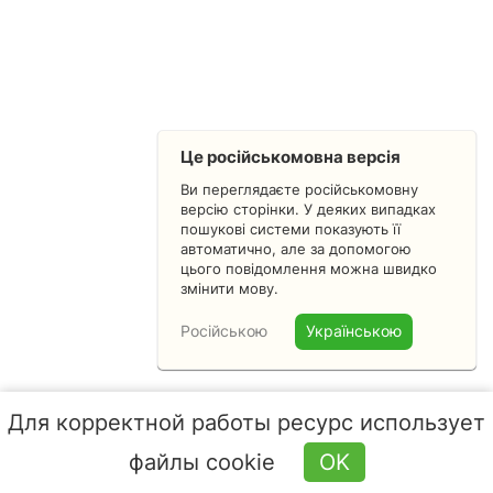
Це російськомовна версія
Ви переглядаєте російськомовну
версію сторінки. У деяких випадках
пошукові системи показують її
автоматично, але за допомогою
цього повідомлення можна швидко
змінити мову.
Російською
Українською
Для корректной работы ресурс использует
файлы cookie
OK