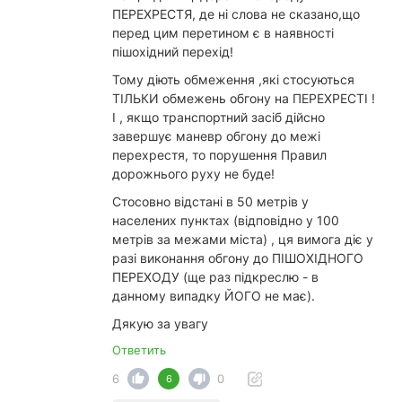
ПЕРЕХРЕСТЯ, де ні слова не сказано,що
перед цим перетином є в наявності
пішохідний перехід!
Тому діють обмеження ,які стосуються
ТІЛЬКИ обмежень обгону на ПЕРЕХРЕСТІ !
І , якщо транспортний засіб дійсно
завершує маневр обгону до межі
перехрестя, то порушення Правил
дорожнього руху не буде!
Стосовно відстані в 50 метрів у
населених пунктах (відповідно у 100
метрів за межами міста) , ця вимога діє у
разі виконання обгону до ПІШОХІДНОГО
ПЕРЕХОДУ (ще раз підкреслю - в
данному випадку ЙОГО не має).
Дякую за увагу
Ответить
6
0
6