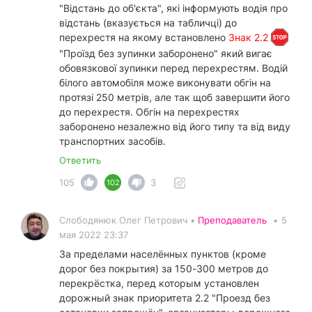
"Відстань до об'єкта", які інформують водія про
відстань (вказується на табличці) до
перехрестя на якому встановлено
Знак 2.2
"Проїзд без зупинки заборонено" який вигає
обовязкової зупинки перед перехрестям. Водій
білого автомобіля може виконувати обгін на
протязі 250 метрів, але так щоб завершити його
до перехрестя. Обгін на перехрестях
заборонено незалежно від його типу та від виду
транспортних засобів.
Ответить
105
3
102
Слободянюк Олег Петрович •
Преподаватель
•
5
мая 2022 23:37
За пределами населённых пунктов (кроме
дорог без покрытия) за 150-300 метров до
перекрёстка, перед которым установлен
дорожный знак приоритета 2.2 "Проезд без