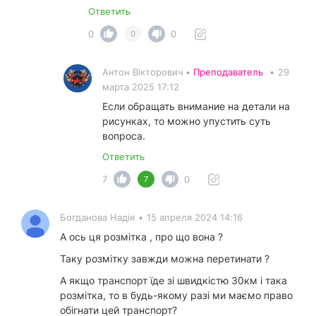
Ответить
0
0
0
Антон Вікторович •
Преподаватель
•
29
марта 2025 17:12
Если обращать внимание на детали на
рисунках, то можно упустить суть
вопроса.
Ответить
7
0
7
Богданова Надія
•
15 апреля 2024 14:16
А ось ця розмітка , про що вона ?
Таку розмітку завжди можна перетинати ?
А якщо транспорт їде зі швидкістю 30км і така
розмітка, то в будь-якому разі ми маємо право
обігнати цей транспорт?