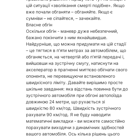
цій ситуації «зволікання смерті подібне». Якщо
вже почали обганяти – обганяйте. Якщо є
сумніви – не сіпайтеся, – зачекайте.
Власне обгін
Оскільки обгін - маневр дуже небезпечний,
бажано покінчити з ним якнайшвидше.
Найдурніше, що можна придумати на цій стадії
– це тягтися в п'яти метрах за автомобілем, що
обганяється, на четвертій або п'ятій передачі і,
вийшовши на зустрічну смугу, натиснути на
акселератор в прагненні миттєво обігнати свого
опонента, не перевищуючи встановленого
швидкісного ліміту. Давайте вирішимо просте
шкільне завдання: яка відстань повинна бути до
зустрічного автомобіля при обгоні автопоїзда
довжиною 24 метри, що рухається зі
швидкістю 80 км/год. Швидкість зустрічного
рахувати 90 км/год. Я не буду наводити
математичні викладки - ви можете самостійно
порахувати виходячи з динамічних здібностей
вашого автомобіля. Ось кілька рішень цього