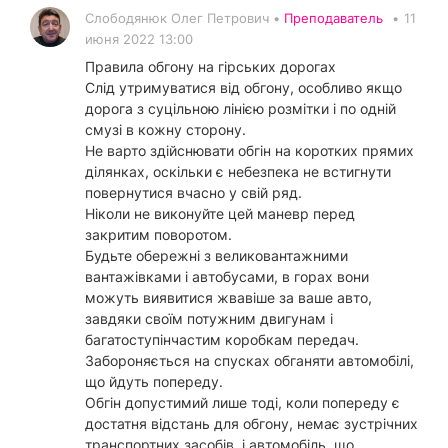
Слободянюк Олег Петрович •
Преподаватель
•
11
июня 2022 13:00
Правила обгону на гірських дорогах
Слід утримуватися від обгону, особливо якщо
дорога з суцільною лінією розмітки і по одній
смузі в кожну сторону.
Не варто здійснювати обгін на коротких прямих
ділянках, оскільки є небезпека не встигнути
повернутися вчасно у свій ряд.
Ніколи не виконуйте цей маневр перед
закритим поворотом.
Будьте обережні з великовантажними
вантажівками і автобусами, в горах вони
можуть виявитися жвавіше за ваше авто,
завдяки своїм потужним двигунам і
багатоступінчастим коробкам передач.
Забороняється на спусках обганяти автомобілі,
що йдуть попереду.
Обгін допустимий лише тоді, коли попереду є
достатня відстань для обгону, немає зустрічних
транспортних засобів, і автомобіль, що