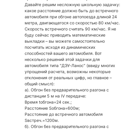
Давайте решим несложную школьную задачку:
какое расстояние должно быть до встречного
автомобиля при обгоне автопоезда длиной 24
метра, двигающегося со скоростью 80 км/час.
Скорость встречного считать 90 км/час. Я не
буду сейчас приводить математические
выкладки – вы можете самостоятельно
посчитать исходя из динамических
способностей вашего автомобиля. Вот
несколько решений этой задачки для
автомобиля типа "ДЭУ-Ланос" (ввиду многих
упрощений расчета, возможны некоторые
отклонения от реальных цифр, но главное –
общий смысл):
а). Обгон без предварительного разгона с
дистанции 5 м на IV передаче:
Время tобгона=24 сек.;
Расстояние Sобгона=600м;
Расстояние до встречного автомобиля
Sвстреч.=1200м.
б). Обгон без предварительного разгона с