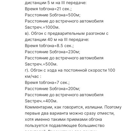
дистанции 5 м на III передаче:
Время tобгона=21 сек.;
Расстояние Sобгона=500м;
Расстояние до встречного автомобиля
Sвстреч.=1000м.
в). Обгон с предварительным разгоном с
дистанции 40 м на III передаче:
Время tобгона=8.5 сек.;
Расстояние Sобгона=230м;
Расстояние до встречного автомобиля
Sвстреч.=500м.
г). Обгон с хода на постоянной скорости 100
км/час :
Время tобгона=7 сек.;
Расстояние Sобгона=200м;
Расстояние до встречного автомобиля
Sвстреч.=400м.
Комментарии, как говорится, излишни. Поэтому
первые два варианта можно сразу отмести,
хотя именно такими приемами обгона
пользуется подавляющее большинство