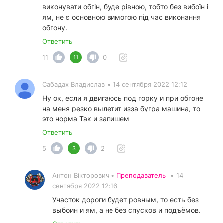
виконувати обгін, буде рівною, тобто без вибоїн і
ям, не є основною вимогою під час виконання
обгону.
Ответить
11
0
11
Сабадах Владислав
•
14 сентября 2022 12:12
Ну ок, если я двигаюсь под горку и при обгоне
на меня резко вылетит изза бугра машина, то
это норма Так и запишем
Ответить
5
2
3
Антон Вікторович •
Преподаватель
•
14
сентября 2022 12:16
Участок дороги будет ровным, то есть без
выбоин и ям, а не без спусков и подъёмов.