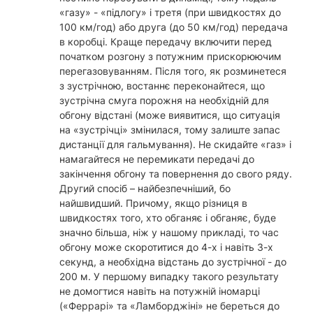
«газу» - «підлогу» і третя (при швидкостях до
100 км/год) або друга (до 50 км/год) передача
в коробці. Краще передачу включити перед
початком розгону з потужним прискорюючим
перегазовуванням. Після того, як розминетеся
з зустрічною, востаннє переконайтеся, що
зустрічна смуга порожня на необхідній для
обгону відстані (може виявитися, що ситуація
на «зустрічці» змінилася, тому залиште запас
дистанції для гальмування). Не скидайте «газ» і
намагайтеся не перемикати передачі до
закінчення обгону та повернення до свого ряду.
Другий спосіб – найбезпечніший, бо
найшвидший. Причому, якщо різниця в
швидкостях того, хто обганяє і обганяє, буде
значно більша, ніж у нашому прикладі, то час
обгону може скоротитися до 4-х і навіть 3-х
секунд, а необхідна відстань до зустрічної - до
200 м. У першому випадку такого результату
не домогтися навіть на потужній іномарці
(«Феррарі» та «Ламборджіні» не береться до