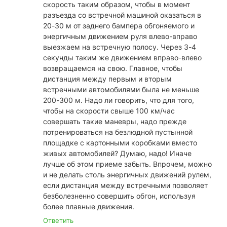
скорость таким образом, чтобы в момент
разъезда со встречной машиной оказаться в
20-30 м от заднего бампера обгоняемого и
энергичным движением руля влево-вправо
выезжаем на встречную полосу. Через 3-4
секунды таким же движением вправо-влево
возвращаемся на свою. Главное, чтобы
дистанция между первым и вторым
встречными автомобилями была не меньше
200-300 м. Надо ли говорить, что для того,
чтобы на скорости свыше 100 км/час
совершать такие маневры, надо прежде
потренироваться на безлюдной пустынной
площадке с картонными коробками вместо
живых автомобилей? Думаю, надо! Иначе
лучше об этом приеме забыть. Впрочем, можно
и не делать столь энергичных движений рулем,
если дистанция между встречными позволяет
безболезненно совершить обгон, используя
более плавные движения.
Ответить