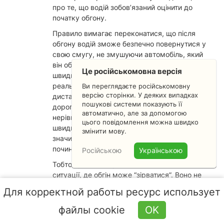
про те, що водій зобов’язаний оцінити до
початку обгону.
Правило вимагає переконатися, що після
обгону водій зможе безпечно повернутися у
свою смугу, не змушуючи автомобіль, який
він обганяє, гальмувати чи змінювати
Це російськомовна версія
швидкість. Це означає, що водій має
реально оцінити запас потужності,
Ви переглядаєте російськомовну
версію сторінки. У деяких випадках
дистанцію, швидкість обох автомобілів і стан
пошукові системи показують її
дороги. Якщо є ризик, що через підйом,
автоматично, але за допомогою
нерівності чи інші фактори він втратить
цього повідомлення можна швидко
швидкість і не встигне завершити обгін -
змінити мову.
значить, він не переконався в безпечності, і
починати обгін не можна.
Російською
Українською
Тобто правило якраз і покликане відсіяти
ситуації, де обгін може “зірватися”. Воно не
ігнорує нерівності дороги, а навпаки змушує
Для корректной работы ресурс использует
враховувати їх ще до початку маневру.
файлы cookie
OK
Ответить