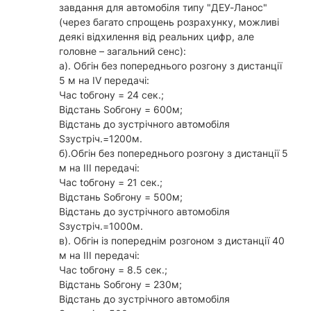
завдання для автомобіля типу "ДЕУ-Ланос"
(через багато спрощень розрахунку, можливі
деякі відхилення від реальних цифр, але
головне – загальний сенс):
а). Обгін без попереднього розгону з дистанції
5 м на IV передачі:
Час tобгону = 24 сек.;
Відстань Sобгону = 600м;
Відстань до зустрічного автомобіля
Sзустріч.=1200м.
б).Обгін без попереднього розгону з дистанції 5
м на ІІІ передачі:
Час tобгону = 21 сек.;
Відстань Sобгону = 500м;
Відстань до зустрічного автомобіля
Sзустріч.=1000м.
в). Обгін із попереднім розгоном з дистанції 40
м на III передачі:
Час tобгону = 8.5 сек.;
Відстань Sобгону = 230м;
Відстань до зустрічного автомобіля