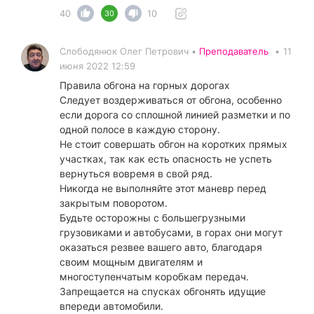
40
10
30
Слободянюк Олег Петрович •
Преподаватель
•
11
июня 2022 12:59
Правила обгона на горных дорогах
Следует воздерживаться от обгона, особенно
если дорога со сплошной линией разметки и по
одной полосе в каждую сторону.
Не стоит совершать обгон на коротких прямых
участках, так как есть опасность не успеть
вернуться вовремя в свой ряд.
Никогда не выполняйте этот маневр перед
закрытым поворотом.
Будьте осторожны с большегрузными
грузовиками и автобусами, в горах они могут
оказаться резвее вашего авто, благодаря
своим мощным двигателям и
многоступенчатым коробкам передач.
Запрещается на спусках обгонять идущие
впереди автомобили.