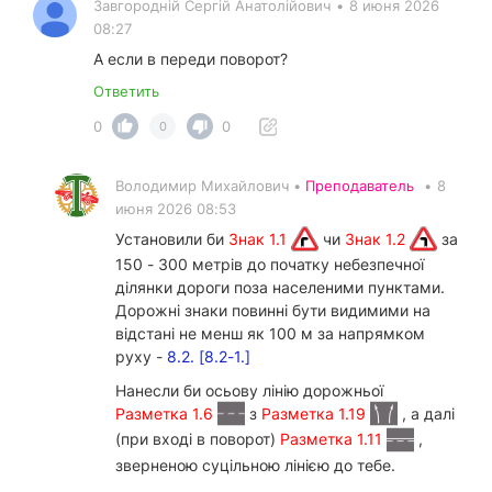
Завгородній Сергій Анатолійович
•
8 июня 2026
08:27
А если в переди поворот?
Ответить
0
0
0
Володимир Михайлович •
Преподаватель
•
8
июня 2026 08:53
Установили би
Знак 1.1
чи
Знак 1.2
за
150 - 300 метрів до початку небезпечної
ділянки дороги поза населеними пунктами.
Дорожні знаки повинні бути видимими на
відстані не менш як 100 м за напрямком
руху -
8.2. [8.2-1.]
Нанесли би осьову лінію дорожньої
Разметка 1.6
з
Разметка 1.19
, а далі
(при вході в поворот)
Разметка 1.11
,
зверненою суцільною лінією до тебе.