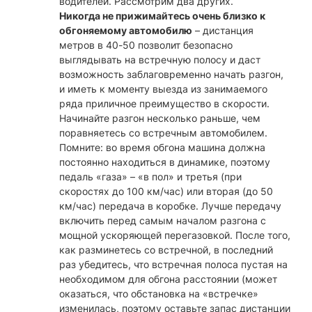
водителей. Рассмотрим два других.
Никогда не прижимайтесь очень близко к
обгоняемому автомобилю
– дистанция
метров в 40-50 позволит безопасно
выглядывать на встречную полосу и даст
возможность заблаговременно начать разгон,
и иметь к моменту выезда из занимаемого
ряда приличное преимущество в скорости.
Начинайте разгон несколько раньше, чем
поравняетесь со встречным автомобилем.
Помните: во время обгона машина должна
постоянно находиться в динамике, поэтому
педаль «газа» – «в пол» и третья (при
скоростях до 100 км/час) или вторая (до 50
км/час) передача в коробке. Лучше передачу
включить перед самым началом разгона с
мощной ускоряющей перегазовкой. После того,
как разминетесь со встречной, в последний
раз убедитесь, что встречная полоса пустая на
необходимом для обгона расстоянии (может
оказаться, что обстановка на «встречке»
изменилась, поэтому оставьте запас дистанции