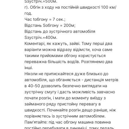
Sзустріч.=500м.
г). Обгін з ходу на постійній швидкості 100 км/
год.
Час tобгону = 7 сек.;
Відстань Sобгону = 200м;
Відстань до зустрічного автомобіля
Sзустріч.=400м.
Коментарі, як кажуть, зайві. Тому перші два
варіанти можна відразу відімсти, хоча саме
такими прийомами обгону користується
переважна більшість водіїв. Розглянемо два
інші.
Ніколи не притискайтеся дуже близько до
автомобіля, що обганяється - дистанція метрів
в 40-50 дозволить безпечно виглядати на
зустрічну смугу і дасть можливість завчасно
почати розгін, і мати до моменту виїзду з
займаного ряду пристойну перевагу в
швидкості. Починайте розгін дещо раніше, ніж
порівняєтесь із зустрічним автомобілем.
Пам'ятайте: під час обгону машина повинна
постійно перебувати в динаміці, тому педаль