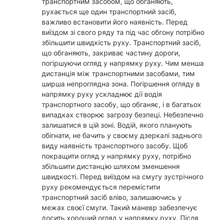
транспортним засобом, що обганяють,
рухається ще один транспортний засіб,
важливо встановити його наявність. Перед
виїздом зі свого ряду та під час обгону потрібно
збільшити швидкість руху. Транспортний засіб,
що обганяють, закриває частину дороги,
погіршуючи огляд у напрямку руху. Чим менша
дистанція між транспортними засобами, тим
ширша непроглядна зона. Погіршення огляду в
напрямку руху ускладнює дії водія
транспортного засобу, що обганяє, і в багатьох
випадках створює загрозу безпеці. Небезпечно
залишатися в цій зоні. Водій, якого планують
обігнати, не бачить у своєму дзеркалі заднього
виду наявність транспортного засобу. Щоб
покращити огляд у напрямку руху, потрібно
збільшити дистанцію шляхом зменшення
швидкості. Перед виїздом на смугу зустрічного
руху рекомендується перемістити
транспортний засіб вліво, залишаючись у
межах своєї смуги. Такий маневр забезпечує
досить хороший огляд у напрямку руху. Після