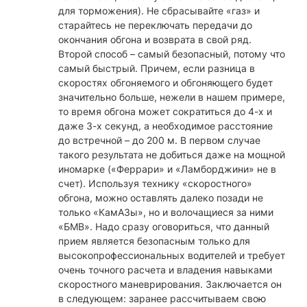
для торможения). Не сбрасывайте «газ» и
старайтесь не переключать передачи до
окончания обгона и возврата в свой ряд.
Второй способ – самый безопасный, потому что
самый быстрый. Причем, если разница в
скоростях обгоняемого и обгоняющего будет
значительно больше, нежели в нашем примере,
то время обгона может сократиться до 4-х и
даже 3-х секунд, а необходимое расстояние
до встречной – до 200 м. В первом случае
такого результата не добиться даже на мощной
иномарке («Феррари» и «Ламборджини» не в
счет). Используя технику «скоростного»
обгона, можно оставлять далеко позади не
только «КамАЗы», но и волочащиеся за ними
«БМВ». Надо сразу оговориться, что данный
прием является безопасным только для
высокопрофессиональных водителей и требует
очень точного расчета и владения навыками
скоростного маневрирования. Заключается он
в следующем: заранее рассчитываем свою