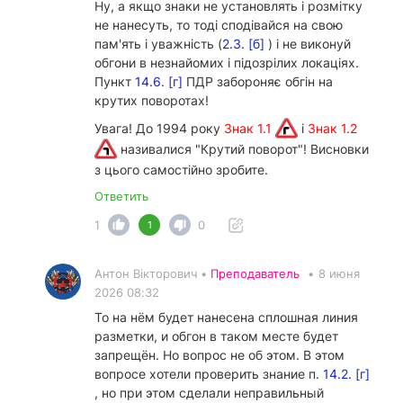
Ну, а якщо знаки не установлять і розмітку
не нанесуть, то тоді сподівайся на свою
пам'ять і уважність (
2.3. [б]
) і не виконуй
обгони в незнайомих і підозрілих локаціях.
Пункт
14.6. [г]
ПДР забороняє обгін на
крутих поворотах!
Увага! До 1994 року
Знак 1.1
і
Знак 1.2
називалися "Крутий поворот"! Висновки
з цього самостійно зробите.
Ответить
1
0
1
Антон Вікторович •
Преподаватель
•
8 июня
2026 08:32
То на нём будет нанесена сплошная линия
разметки, и обгон в таком месте будет
запрещён. Но вопрос не об этом. В этом
вопросе хотели проверить знание п.
14.2. [г]
, но при этом сделали неправильный