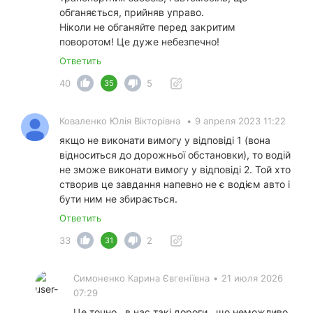
обганяється, прийняв управо.
Ніколи не обганяйте перед закритим
поворотом! Це дуже небезпечно!
Ответить
40
5
35
Коваленко Юлія Вікторівна
•
9 апреля 2023 11:22
якщо не виконати вимогу у відповіді 1 (вона
відноситься до дорожньої обстановки), то водій
не зможе виконати вимогу у відповіді 2. Той хто
створив це завдання напевно не є водієм авто і
бути ним не збирається.
Ответить
33
2
31
Симоненко Карина Євгеніївна
•
21 июля 2026
07:29
Це точно , в нас такі дороги , що неможливо