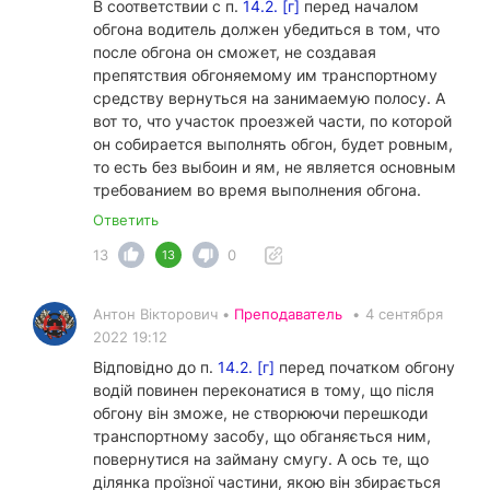
В соответствии с п.
14.2. [г]
перед началом
обгона водитель должен убедиться в том, что
после обгона он сможет, не создавая
препятствия обгоняемому им транспортному
средству вернуться на занимаемую полосу. А
вот то, что участок проезжей части, по которой
он собирается выполнять обгон, будет ровным,
то есть без выбоин и ям, не является основным
требованием во время выполнения обгона.
Ответить
13
0
13
Антон Вікторович •
Преподаватель
•
4 сентября
2022 19:12
Відповідно до п.
14.2. [г]
перед початком обгону
водій повинен переконатися в тому, що після
обгону він зможе, не створюючи перешкоди
транспортному засобу, що обганяється ним,
повернутися на займану смугу. А ось те, що
ділянка проїзної частини, якою він збирається