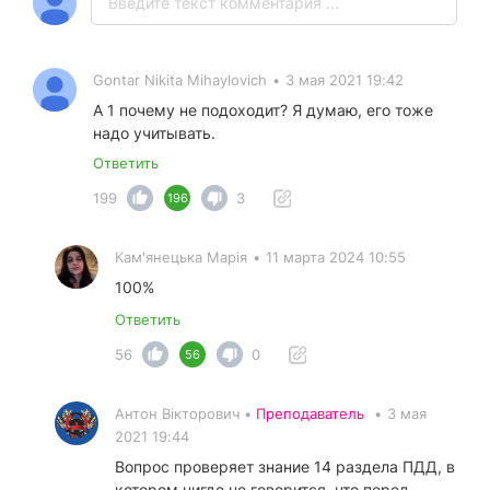
Gontar Nikita Mihaylovich
•
3 мая 2021 19:42
А 1 почему не подоходит? Я думаю, его тоже
надо учитывать.
Ответить
199
3
196
Кам'янецька Марія
•
11 марта 2024 10:55
100%
Ответить
56
0
56
Антон Вікторович •
Преподаватель
•
3 мая
2021 19:44
Вопрос проверяет знание 14 раздела ПДД, в
котором нигде не говорится, что перед