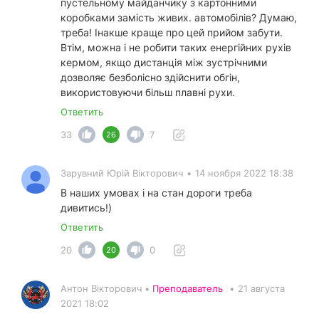
пустельному майданчику з картонними
коробками замість живих. автомобілів? Думаю,
треба! Інакше краще про цей прийом забути.
Втім, можна і не робити таких енергійних рухів
кермом, якщо дистанція між зустрічними
дозволяє безболісно здійснити обгін,
використовуючи більш плавні рухи.
Ответить
33
7
26
Зарувний Юрій Вікторович
•
14 ноября 2022 18:38
В наших умовах і на стан дороги треба
дивитись!)
Ответить
20
0
20
Антон Вікторович •
Преподаватель
•
21 августа
2021 18:02