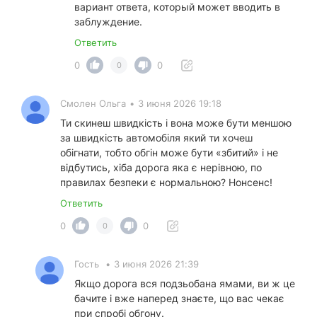
вариант ответа, который может вводить в
заблуждение.
Ответить
0
0
0
Смолен Ольга
•
3 июня 2026 19:18
Ти скинеш швидкість і вона може бути меншою
за швидкість автомобіля який ти хочеш
обігнати, тобто обгін може бути «збитий» і не
відбутись, хіба дорога яка є нерівною, по
правилах безпеки є нормальною? Нонсенс!
Ответить
0
0
0
Гость
•
3 июня 2026 21:39
Якщо дорога вся подзьобана ямами, ви ж це
бачите і вже наперед знаєте, що вас чекає
при спробі обгону.