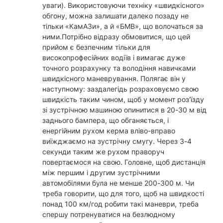
уваги). Використовуючи техніку «швидкісного»
обгону, можна залишати далеко позаду не
тільки «КамАЗи», а й «БМВ», що волочаться за
ними.Потрібно відразу обмовитися, що цей
прийом є безпечним тільки для
високопрофесійних водіїв і вимагає дуже
точного розрахунку та володіння навичками
швидкісного маневрування. Полягає він у
наступному: заздалегідь розраховуємо свою
швидкість таким чином, щоб у момент роз'їзду
зі зустрічною машиною опинитися в 20-30 м від
заднього бампера, що обганяється, і
енергійним рухом керма вліво-вправо
виїжджаємо на зустрічну смугу. Через 3-4
секунди таким же рухом праворуч
повертаємося на свою. Головне, щоб дистанція
між першим і другим зустрічними
автомобілями була не менше 200-300 м. Чи
треба говорити, що для того, щоб на швидкості
понад 100 км/год робити такі маневри, треба
спершу потренуватися на безлюдному