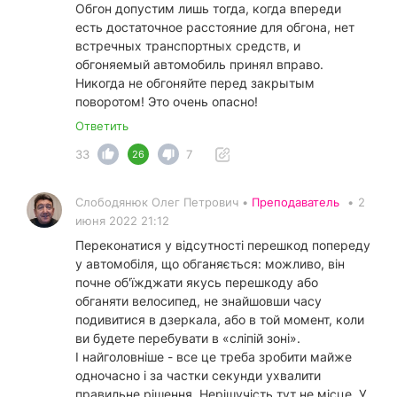
Обгон допустим лишь тогда, когда впереди
есть достаточное расстояние для обгона, нет
встречных транспортных средств, и
обгоняемый автомобиль принял вправо.
Никогда не обгоняйте перед закрытым
поворотом! Это очень опасно!
Ответить
33
7
26
Слободянюк Олег Петрович •
Преподаватель
•
2
июня 2022 21:12
Переконатися у відсутності перешкод попереду
у автомобіля, що обганяється: можливо, він
почне об'їжджати якусь перешкоду або
обганяти велосипед, не знайшовши часу
подивитися в дзеркала, або в той момент, коли
ви будете перебувати в «сліпій зоні».
І найголовніше - все це треба зробити майже
одночасно і за частки секунди ухвалити
правильне рішення. Нерішучість тут не місце. У