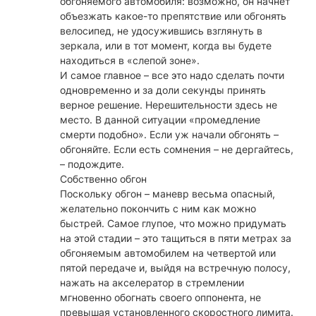
обгоняемого автомобиля: возможно, он начнет
объезжать какое-то препятствие или обгонять
велосипед, не удосужившись взглянуть в
зеркала, или в тот момент, когда вы будете
находиться в «слепой зоне».
И самое главное – все это надо сделать почти
одновременно и за доли секунды принять
верное решение. Нерешительности здесь не
место. В данной ситуации «промедление
смерти подобно». Если уж начали обгонять –
обгоняйте. Если есть сомнения – не дергайтесь,
– подождите.
Собственно обгон
Поскольку обгон – маневр весьма опасный,
желательно покончить с ним как можно
быстрей. Самое глупое, что можно придумать
на этой стадии – это тащиться в пяти метрах за
обгоняемым автомобилем на четвертой или
пятой передаче и, выйдя на встречную полосу,
нажать на акселератор в стремлении
мгновенно обогнать своего оппонента, не
превышая установленного скоростного лимита.