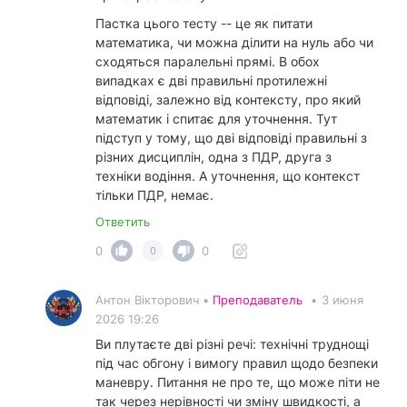
Пастка цього тесту -- це як питати
математика, чи можна ділити на нуль або чи
сходяться паралельні прямі. В обох
випадках є дві правильні протилежні
відповіді, залежно від контексту, про який
математик і спитає для уточнення. Тут
підступ у тому, що дві відповіді правильні з
різних дисциплін, одна з ПДР, друга з
техніки водіння. А уточнення, що контекст
тільки ПДР, немає.
Ответить
0
0
0
Антон Вікторович •
Преподаватель
•
3 июня
2026 19:26
Ви плутаєте дві різні речі: технічні труднощі
під час обгону і вимогу правил щодо безпеки
маневру. Питання не про те, що може піти не
так через нерівності чи зміну швидкості, а