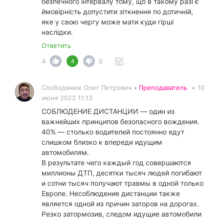
безпечного інтервалу тому, що в такому разі є
ймовірність допустити зіткнення по дотичній,
яке у свою чергу може мати куди гірші
наслідки.
Ответить
4
0
4
Слободянюк Олег Петрович •
Преподаватель
•
10
июня 2022 11:13
СОБЛЮДЕНИЕ ДИСТАНЦИИ — один из
важнейших принципов безопасного вождения.
40% — столько водителей постоянно едут
слишком близко к впереди идущим
автомобилям.
В результате чего каждый год совершаются
миллионы ДТП, десятки тысяч людей погибают
и сотни тысяч получают травмы в одной только
Европе. Несоблюдение дистанции также
является одной из причин заторов на дорогах.
Резко затормозив, следом идущие автомобили