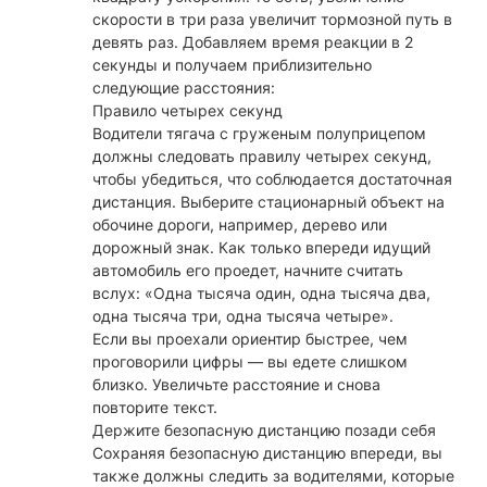
скорости в три раза увеличит тормозной путь в
девять раз. Добавляем время реакции в 2
секунды и получаем приблизительно
следующие расстояния:
Правило четырех секунд
Водители тягача с груженым полуприцепом
должны следовать правилу четырех секунд,
чтобы убедиться, что соблюдается достаточная
дистанция. Выберите стационарный объект на
обочине дороги, например, дерево или
дорожный знак. Как только впереди идущий
автомобиль его проедет, начните считать
вслух: «Одна тысяча один, одна тысяча два,
одна тысяча три, одна тысяча четыре».
Если вы проехали ориентир быстрее, чем
проговорили цифры — вы едете слишком
близко. Увеличьте расстояние и снова
повторите текст.
Держите безопасную дистанцию позади себя
Сохраняя безопасную дистанцию впереди, вы
также должны следить за водителями, которые