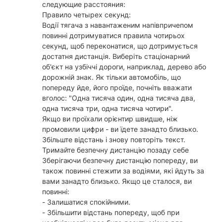
следующие расстояния:
Правило четырех секунд:
Водії тягача з навантаженим напівпричепом
повинні дотримуватися правила чотирьох
секунд, щоб переконатися, що дотримується
достатня дистанція. Виберіть стаціонарний
об'єкт на узбіччі дороги, наприклад, дерево або
дорожній знак. Як тільки автомобіль, що
попереду йде, його проїде, почніть вважати
вголос: "Одна тисяча один, одна тисяча два,
одна тисяча три, одна тисяча чотири".
Якщо ви проїхали орієнтир швидше, ніж
промовили цифри - ви їдете занадто близько.
Збільште відстань і знову повторіть текст.
Тримайте безпечну дистанцію позаду себе
Зберігаючи безпечну дистанцію попереду, ви
також повинні стежити за водіями, які йдуть за
вами занадто близько. Якщо це сталося, ви
повинні:
- Залишатися спокійними.
- Збільшити відстань попереду, щоб при