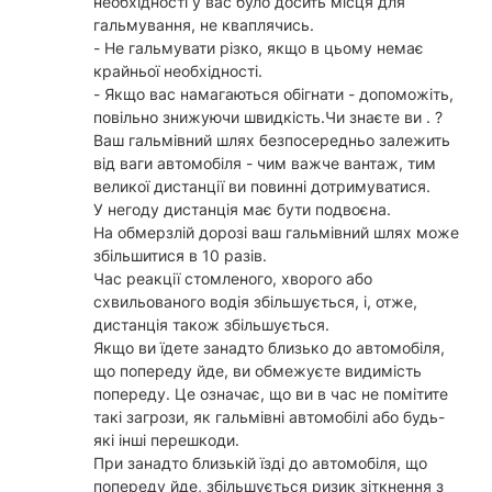
необхідності у вас було досить місця для
гальмування, не кваплячись.
- Не гальмувати різко, якщо в цьому немає
крайньої необхідності.
- Якщо вас намагаються обігнати - допоможіть,
повільно знижуючи швидкість.Чи знаєте ви . ?
Ваш гальмівний шлях безпосередньо залежить
від ваги автомобіля - чим важче вантаж, тим
великої дистанції ви повинні дотримуватися.
У негоду дистанція має бути подвоєна.
На обмерзлій дорозі ваш гальмівний шлях може
збільшитися в 10 разів.
Час реакції стомленого, хворого або
схвильованого водія збільшується, і, отже,
дистанція також збільшується.
Якщо ви їдете занадто близько до автомобіля,
що попереду йде, ви обмежуєте видимість
попереду. Це означає, що ви в час не помітите
такі загрози, як гальмівні автомобілі або будь-
які інші перешкоди.
При занадто близькій їзді до автомобіля, що
попереду йде, збільшується ризик зіткнення з