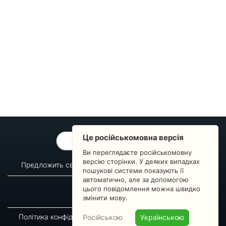
Це російськомовна версія
ОБРАТНАЯ СВЯЗЬ
Ви переглядаєте російськомовну
версію сторінки. У деяких випадках
Предложить свой вопрос
Статистика изменений
пошукові системи показують її
автоматично, але за допомогою
О сервисе
Преподавателям
цього повідомлення можна швидко
Новости
Пульс страны
змінити мову.
Політика конфіденційності
Угода підписника
Російською
Українською