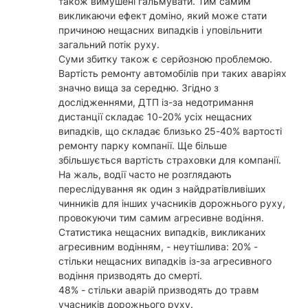
також вимушені гальмувати. Тим самим
викликаючи ефект доміно, який може стати
причиною нещасних випадків і уповільнити
загальний потік руху.
Суми збитку також є серйозною проблемою.
Вартість ремонту автомобілів при таких аваріях
значно вища за середню. Згідно з
дослідженнями, ДТП із-за недотримання
дистанції складає 10-20% усіх нещасних
випадків, що складає близько 25-40% вартості
ремонту парку компанії. Ще більше
збільшується вартість страховки для компанії.
На жаль, водії часто не розглядають
переслідування як один з найдратівливіших
чинників для інших учасників дорожнього руху,
провокуючи тим самим агресивне водіння.
Статистика нещасних випадків, викликаних
агресивним водінням, - неутішлива: 20% -
стільки нещасних випадків із-за агресивного
водіння призводять до смерті.
48% - стільки аварій призводять до травм
учасників дорожнього руху.