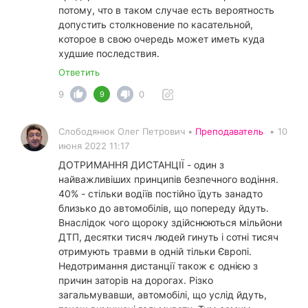
потому, что в таком случае есть вероятность
допустить столкновение по касательной,
которое в свою очередь может иметь куда
худшие последствия.
Ответить
9
0
9
Слободянюк Олег Петрович •
Преподаватель
•
10
июня 2022 11:17
ДОТРИМАННЯ ДИСТАНЦІЇ - один з
найважливіших принципів безпечного водіння.
40% - стільки водіїв постійно їдуть занадто
близько до автомобілів, що попереду йдуть.
Внаслідок чого щороку здійснюються мільйони
ДТП, десятки тисяч людей гинуть і сотні тисяч
отримують травми в одній тільки Європі.
Недотримання дистанції також є однією з
причин заторів на дорогах. Різко
загальмувавши, автомобілі, що услід йдуть,