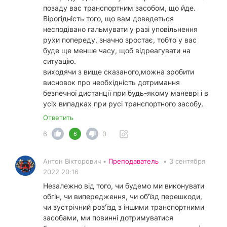
позаду вас транспортним засобом, що йде.
Вірогідність того, що вам доведеться
несподівано гальмувати у разі уповільнення
рухи попереду, значно зростає, тобто у вас
буде ще менше часу, щоб відреагувати на
ситуацію.
виходячи з вище сказаного,можна зробити
висновок про необхідність дотримання
безпечної дистанції при будь-якому маневрі і в
усіх випадках при русі транспортного засобу.
Ответить
6
0
6
Антон Вікторович •
Преподаватель
•
3 сентября
2022 20:16
Незалежно від того, чи будемо ми виконувати
обгін, чи випередження, чи об'їзд перешкоди,
чи зустрічний роз'їзд з іншими транспортними
засобами, ми повинні дотримуватися