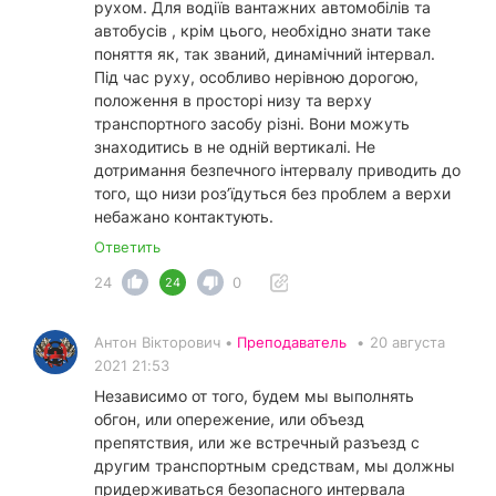
рухом. Для водіїв вантажних автомобілів та
автобусів , крім цього, необхідно знати таке
поняття як, так званий, динамічний інтервал.
Під час руху, особливо нерівною дорогою,
положення в просторі низу та верху
транспортного засобу різні. Вони можуть
знаходитись в не одній вертикалі. Не
дотримання безпечного інтервалу приводить до
того, що низи роз’їдуться без проблем а верхи
небажано контактують.
Ответить
24
0
24
Антон Вікторович •
Преподаватель
•
20 августа
2021 21:53
Независимо от того, будем мы выполнять
обгон, или опережение, или объезд
препятствия, или же встречный разъезд с
другим транспортным средствам, мы должны
придерживаться безопасного интервала