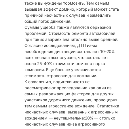
также вынуждены тормозить. Тем самым
вызывая эффект домино, который может стать
причиной несчастных случаев и замедлить
общий поток движения.
Суммы ущерба также являются серьезной
проблемой. Стоимость ремонта автомобилей
при таких авариях значительно выше средней.
Согласно исследованиям, ДТП из-за
несоблюдения дистанции составляет 10-20%
всех несчастных случаев, что составляет
около 25-40% стоимости ремонта парка
компании. Еще больше увеличивается
стоимость страховки для компании.
К сожалению, водители часто не
рассматривают преследование как один из
самых раздражающих факторов для других
участников дорожного движения, провоцируя
тем самым агрессивное вождение. Статистика
несчастных случаев, вызванных агрессивным
вождением — неутешительна:20% — столько
несчастных случаев из-за агрессивного