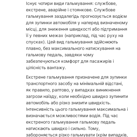
Існує чотири види гальмування: службове,
екстрене, аварійне і стоянкове. Службове
гальмування заздалегідь прогнозується водієм
для зупинки автомобіля у наперед визначеному
місці, для зниження швидкості або підтримання
її у певних межах (наприклад, під час руху на
спусках). Цей вид гальмування здійснюють
плавно, без максимального натискування на
гальмову педаль, завдяки чому
забезпечуються комфорт для пасажирів і
цілісність вантажу.
Екстрене гальмування призначене для зупинки
транспортного засобу на мінімальній відстані,
як правило, раптово, у випадках виникнення
загрози наїзду, коли необхідно швидко зупинити
автомобіль або різко знизити швидкість.
Інтенсивність цього гальмування максимальна і
визначається можливостями водія. Під час
екстреного гальмування гальмову педаль
натискають швидко і сильно. Тому,
забороняється різко гальмувати (крім випадків,