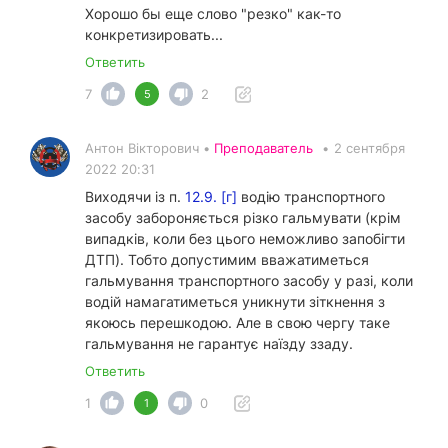
Хорошо бы еще слово "резко" как-то
конкретизировать...
Ответить
7
2
5
Антон Вікторович •
Преподаватель
•
2 сентября
2022 20:31
Виходячи із п.
12.9. [г]
водію транспортного
засобу забороняється різко гальмувати (крім
випадків, коли без цього неможливо запобігти
ДТП). Тобто допустимим вважатиметься
гальмування транспортного засобу у разі, коли
водій намагатиметься уникнути зіткнення з
якоюсь перешкодою. Але в свою чергу таке
гальмування не гарантує наїзду ззаду.
Ответить
1
0
1