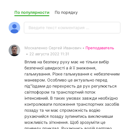
По популярности
По порядку
Москаленко Сергей Иванович •
Преподаватель
•
22 августа 2022 11:31
Вплив на безпеку руху має не тільки вибір
безпечної швидкості а й її зниження,
гальмування. Різке гальмування є небезпечним
маневром. Особливо це актуально перед
під"їздами до перехресть де рух регулюється
світлофором та транспортний поток
інтенсивний. В таких умовах завжди необхідно
контролювати положення транспортних засобів
позаду та чи має спроможність водію
рухаючийся позаду зупинитись виключивши
можливість зіткнення. Щоб зрозуміти це
приведу приклад. Рухаючись водій раптово