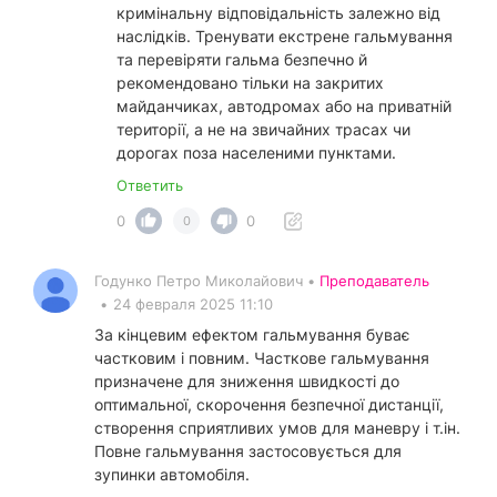
кримінальну відповідальність залежно від
наслідків. Тренувати екстрене гальмування
та перевіряти гальма безпечно й
рекомендовано тільки на закритих
майданчиках, автодромах або на приватній
території, а не на звичайних трасах чи
дорогах поза населеними пунктами.
Ответить
0
0
0
Годунко Петро Миколайович •
Преподаватель
•
24 февраля 2025 11:10
За кінцевим ефектом гальмування буває
частковим і повним. Часткове гальмування
призначене для зниження швидкості до
оптимальної, скорочення безпечної дистанції,
створення сприятливих умов для маневру і т.ін.
Повне гальмування застосовується для
зупинки автомобіля.