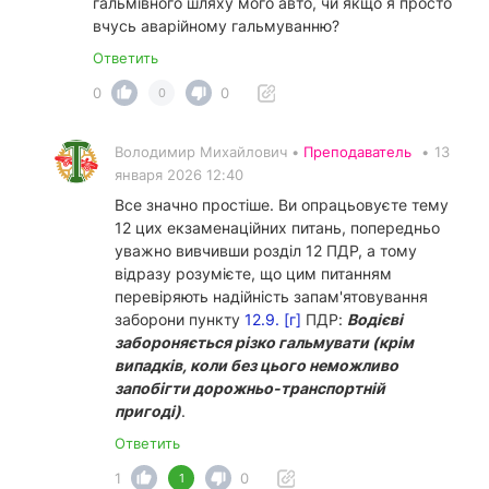
гальмівного шляху мого авто, чи якщо я просто
вчусь аварійному гальмуванню?
Ответить
0
0
0
Володимир Михайлович •
Преподаватель
•
13
января 2026 12:40
Все значно простіше. Ви опрацьовуєте тему
12 цих екзаменаційних питань, попередньо
уважно вивчивши розділ 12 ПДР, а тому
відразу розумієте, що цим питанням
перевіряють надійність запам'ятовування
заборони пункту
12.9. [г]
ПДР:
Водієві
забороняється різко гальмувати (крім
випадків, коли без цього неможливо
запобігти дорожньо-транспортній
пригоді)
.
Ответить
1
0
1