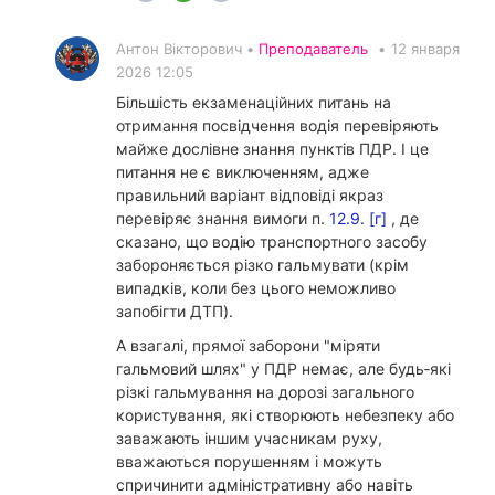
Антон Вікторович •
Преподаватель
•
12 января
2026 12:05
Більшість екзаменаційних питань на
отримання посвідчення водія перевіряють
майже дослівне знання пунктів ПДР. І це
питання не є виключенням, адже
правильний варіант відповіді якраз
перевіряє знання вимоги п.
12.9. [г]
, де
сказано, що водію транспортного засобу
забороняється різко гальмувати (крім
випадків, коли без цього неможливо
запобігти ДТП).
А взагалі, прямої заборони "міряти
гальмовий шлях" у ПДР немає, але будь‑які
різкі гальмування на дорозі загального
користування, які створюють небезпеку або
заважають іншим учасникам руху,
вважаються порушенням і можуть
спричинити адміністративну або навіть