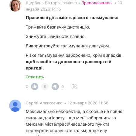
Щербань Вікторія Іванівна •
Преподаватель
•
13
января 2026 14:15
Правильні дії замість різкого гальмування:
Тримайте безпечну дистанцію.
Знижуйте швидкість плавно.
Використовуйте гальмування двигуном.
Різке гальмування заборонено, крім випадків,
щоб запобігти дорожньо-транспортній
пригоді.
Ответить
0
0
0
Сергій Алєксєєнко
•
12 января 2026 11:58
Максимально некоректне, а скоріше не повне
питання для іспиту - що мені заборонить за
межами міста\траси\населеного пункта
перевіряти справність гальм, довжину