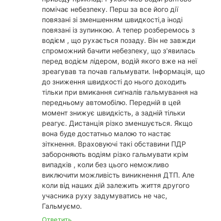
помічає небезпеку. Перш за все його дії
повязані зі зменшенням швидкості,а іноді
повязані із зупинкою. А тепер розберемось з
водієм , що рухається позаду. Він не завжди
спроможний бачити небезпеку, що з'явилась
перед водієм лідером, водій якого вже на неї
зреагував та почав гальмувати. Інформація, що
до зниження швидкості до нього доходить
тільки при вмикання сигналів гальмування на
передньому автомобілю. Передній в цей
момент знижує швидкість, а задній тільки
реагує. Дистанція різко зменшується. Якщо
вона буде достатньо малою то настає
зіткнення. Враховуючі такі обставини ПДР
забороняють водіям різко гальмувати крім
випадків , коли без цього неможливо
виключити можливість виникнення ДТП. Але
коли від наших дій залежить життя другого
учасника руху задумуватись не час,
Гальмуємо.
Ответить