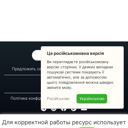
Це російськомовна версія
ОБРАТНАЯ СВЯЗЬ
Ви переглядаєте російськомовну
версію сторінки. У деяких випадках
Предложить свой вопрос
Статистика изменений
пошукові системи показують її
автоматично, але за допомогою
О сервисе
Преподавателям
цього повідомлення можна швидко
Новости
Пульс страны
змінити мову.
Політика конфіденційності
Угода підписника
Російською
Українською
© 2016-2026 GREEN-WAY
Для корректной работы ресурс использует
Копирование, перепечатка либо использование материалов данной страницы для