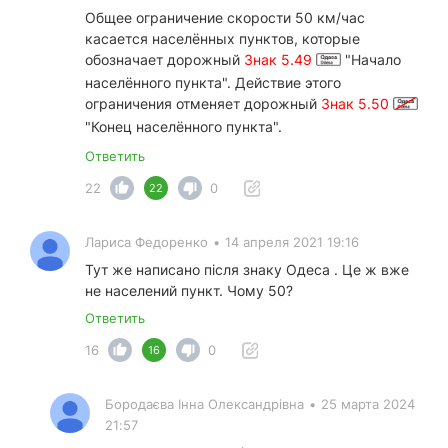
Общее ограничение скорости 50 км/час
касается населённых пунктов, которые
обозначает дорожный
Знак 5.49
"Начало
населённого пункта". Действие этого
ограничения отменяет дорожный
Знак 5.50
"Конец населённого пункта".
Ответить
22
0
22
Лариса Федоренко
•
14 апреля 2021 19:16
Тут же написано після знаку Одеса . Це ж вже
не населений пункт. Чому 50?
Ответить
16
0
16
Бородаєва Інна Олександрівна
•
25 марта 2024
21:57