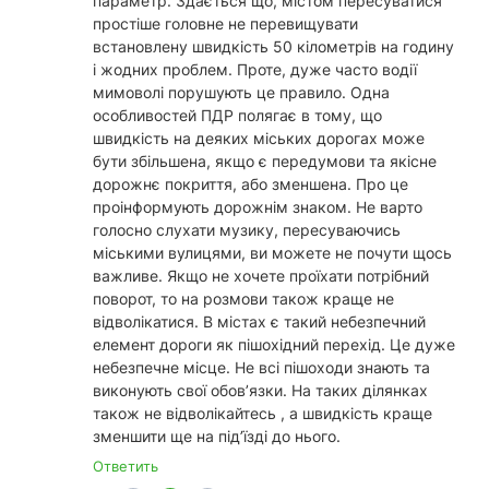
параметр. Здається що, містом пересуватися
простіше головне не перевищувати
встановлену швидкість 50 кілометрів на годину
і жодних проблем. Проте, дуже часто водії
мимоволі порушують це правило. Одна
особливостей ПДР полягає в тому, що
швидкість на деяких міських дорогах може
бути збільшена, якщо є передумови та якісне
дорожнє покриття, або зменшена. Про це
проінформують дорожнім знаком. Не варто
голосно слухати музику, пересуваючись
міськими вулицями, ви можете не почути щось
важливе. Якщо не хочете проїхати потрібний
поворот, то на розмови також краще не
відволікатися. В містах є такий небезпечний
елемент дороги як пішохідний перехід. Це дуже
небезпечне місце. Не всі пішоходи знають та
виконують свої обов’язки. На таких ділянках
також не відволікайтесь , а швидкість краще
зменшити ще на під’їзді до нього.
Ответить