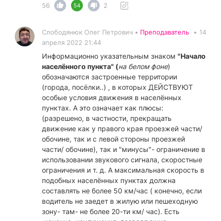
56
2
54
Слободянюк Олег Петрович •
Преподаватель
•
14
апреля 2022 21:44
Информационно указательным знаком
"Начало
населённого пункта" (
на белом фоне
)
обозначаются застроенные территории
(города, посёлки..) , в которых ДЕЙСТВУЮТ
особые условия движения в населённых
пунктах. А это означает как плюсы:
(разрешено, в частности, прекращать
движение как у правого края проезжей части/
обочине, так и с левой стороны проезжей
части/ обочине), так и "минусы"- ограничение в
использовании звукового сигнала, скоростные
ограничения и т. д. А максимальная скорость в
подобных населённых пунктах должна
составлять не более 50 км/час ( конечно, если
водитель не заедет в жилую или пешеходную
зону- там- не более 20-ти км/ час). Есть