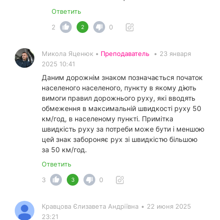
Ответить
2
0
2
Микола Яценюк •
Преподаватель
•
23 января
2025 10:41
Даним дорожнім знаком позначається початок
населеного населеного, пункту в якому діють
вимоги правил дорожнього руху, які вводять
обмеження в максимальній швидкості руху 50
км/год, в населеному пункті. Примітка
швидкість руху за потреби може бути і меншою
цей знак забороняє рух зі швидкістю більшою
за 50 км/год.
Ответить
3
0
3
Кравцова Єлизавета Андріївна
•
22 июня 2025
23:21