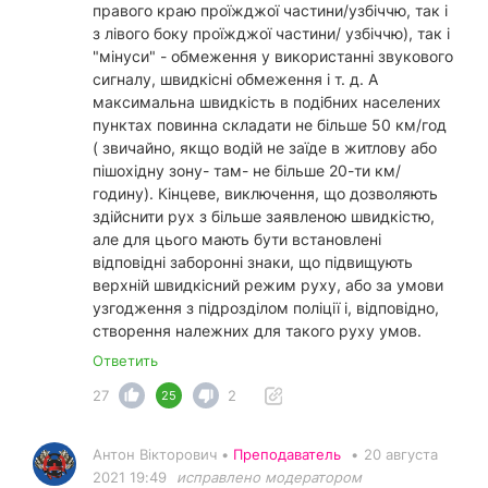
правого краю проїжджої частини/узбіччю, так і
з лівого боку проїжджої частини/ узбіччю), так і
"мінуси" - обмеження у використанні звукового
сигналу, швидкісні обмеження і т. д. А
максимальна швидкість в подібних населених
пунктах повинна складати не більше 50 км/год
( звичайно, якщо водій не заїде в житлову або
пішохідну зону- там- не більше 20-ти км/
годину). Кінцеве, виключення, що дозволяють
здійснити рух з більше заявленою швидкістю,
але для цього мають бути встановлені
відповідні заборонні знаки, що підвищують
верхній швидкісний режим руху, або за умови
узгодження з підрозділом поліції і, відповідно,
створення належних для такого руху умов.
Ответить
27
2
25
Антон Вікторович •
Преподаватель
•
20 августа
2021 19:49
исправлено модератором