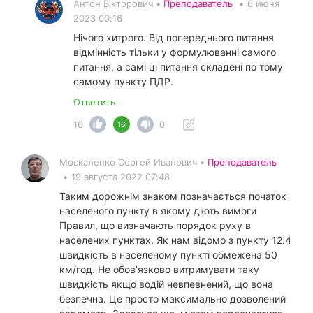
Антон Вікторович •
Преподаватель
•
6 июня
2023 00:16
Нічого хитрого. Від попереднього питання
відмінність тільки у формулюванні самого
питання, а самі ці питання складені по тому
самому пункту ПДР.
Ответить
16
0
16
Москаленко Сергей Иванович •
Преподаватель
•
19 августа 2022 07:48
Таким дорожнім знаком позначається початок
населеного пункту в якому діють вимоги
Правил, що визначають порядок руху в
населених пунктах. Як нам відомо з пункту 12.4
швидкість в населеному пункті обмежена 50
км/год. Не обов’язково витримувати таку
швидкість якщо водій невпевнений, що вона
безпечна. Це просто максимально дозволений