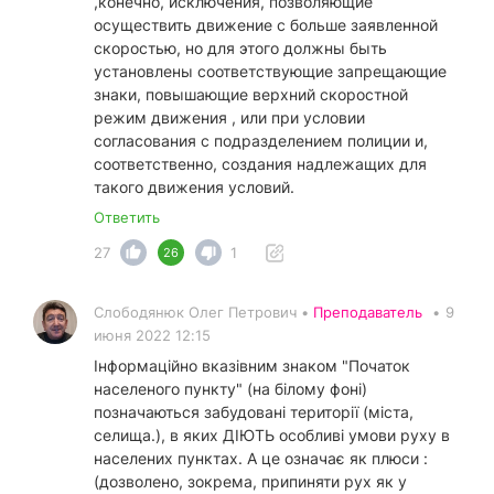
,конечно, исключения, позволяющие
осуществить движение с больше заявленной
скоростью, но для этого должны быть
установлены соответствующие запрещающие
знаки, повышающие верхний скоростной
режим движения , или при условии
согласования с подразделением полиции и,
соответственно, создания надлежащих для
такого движения условий.
Ответить
27
1
26
Слободянюк Олег Петрович •
Преподаватель
•
9
июня 2022 12:15
Інформаційно вказівним знаком "Початок
населеного пункту" (на білому фоні)
позначаються забудовані території (міста,
селища.), в яких ДІЮТЬ особливі умови руху в
населених пунктах. А це означає як плюси :
(дозволено, зокрема, припиняти рух як у