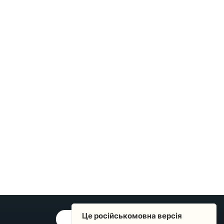
Це російськомовна версія
ОБРАТНАЯ СВЯЗЬ