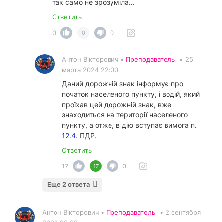
так само не зрозуміла...
Ответить
0
0
0
Антон Вікторович •
Преподаватель
•
25
марта 2024 22:00
Даний дорожній знак інформує про
початок населеного пункту, і водій, який
проїхав цей дорожній знак, вже
знаходиться на території населеного
пункту, а отже, в дію вступає вимога п.
12.4.
ПДР.
Ответить
17
0
17
Еще 2 ответа
Антон Вікторович •
Преподаватель
•
2 сентября