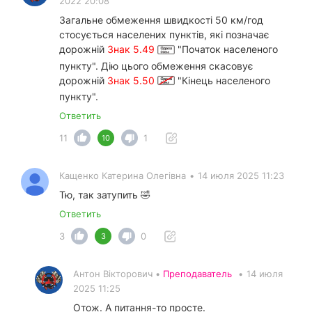
2022 20:08
Загальне обмеження швидкості 50 км/год
стосується населених пунктів, які позначає
дорожній
Знак 5.49
"Початок населеного
пункту". Дію цього обмеження скасовує
дорожній
Знак 5.50
"Кінець населеного
пункту".
Ответить
11
1
10
Кащенко Катерина Олегівна
•
14 июля 2025 11:23
Тю, так затупить 🤣
Ответить
3
0
3
Антон Вікторович •
Преподаватель
•
14 июля
2025 11:25
Отож. А питання-то просте.