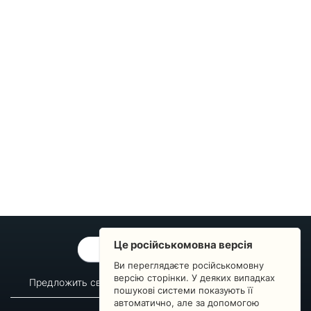
Це російськомовна версія
ОБРАТНАЯ СВЯЗЬ
Ви переглядаєте російськомовну
версію сторінки. У деяких випадках
Предложить свой вопрос
Статистика изменений
пошукові системи показують її
автоматично, але за допомогою
О сервисе
Преподавателям