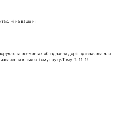
ах. Ні на ваше ні
 спорудах та елементах обладнання доріг призначена для
начення кількості смуг руху.Тому П. 11. 1!