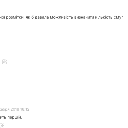
ної розмітки, як б давала можливість визначити кількість смуг
кабря 2018 18:12
чить першій.