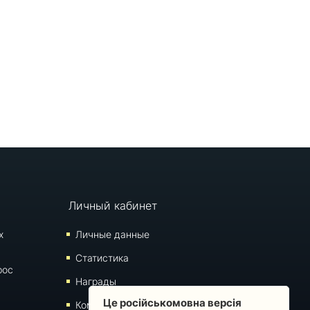
Личный кабинет
х
Личные данные
Статистика
рос
Награды
Це російськомовна версія
Комментарии