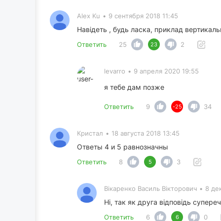
Alex Ku
•
9 сентября 2018 11:45
Навідеть , будь ласка, приклад вертикаль
Ответить
25
2
23
levarro
•
9 апреля 2020 19:55
я тебе дам позже
Ответить
9
34
-25
Кристал
•
18 августа 2018 13:45
Ответы 4 и 5 равнозначны
Ответить
8
3
5
Вікаренко Василь Вікторович
•
8 де
Ні, так як друга відповідь супере
Ответить
6
0
6