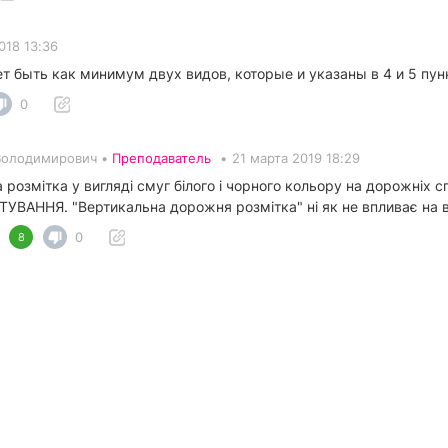
018 13:36
быть как минимум двух видов, которые и указаны в 4 и 5 пункт
0
Володимирович •
Преподаватель
•
21 марта 2019 18:29
а розмітка у вигляді смуг білого і чорного кольору на дорожніх
АННЯ. "Вертикальна дорожня розмітка" ні як не впливає на виз
0
8