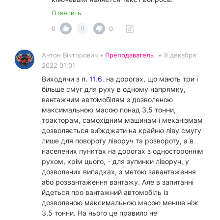
Ответить
0
0
0
Антон Вікторович •
Преподаватель
•
8 декабря
2022 01:01
Виходячи з п.
11.6.
на дорогах, що мають три і
більше смуг для руху в одному напрямку,
вантажним автомобілям з дозволеною
максимальною масою понад 3,5 тонни,
тракторам, самохідним машинам і механізмам
дозволяється виїжджати на крайню ліву смугу
лише для повороту ліворуч та розвороту, а в
населених пунктах на дорогах з одностороннім
рухом, крім цього, - для зупинки ліворуч, у
дозволених випадках, з метою завантаження
або розвантаження вантажу. Але в запитанні
йдеться про вантажний автомобіль із
дозволеною максимальною масою менше ніж
3,5 тонни. На нього це правило не