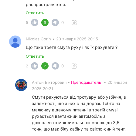
распространяется.
Ответить
5
0
5
Nikolas Gorin
•
20 января 2025 20:15
Що таке третя смуга руху і як їх рахувати ?
Ответить
2
0
2
Антон Вікторович •
Преподаватель
•
20 января
2025 20:21
Смуги рахуються від тротуару або узбіччя, в
залежності, що з них є на дорозі. Тобто на
малюнку в даному питанні в третій смузі
рухається вантажний автомобіль з
дозволеною максимальною масою до 3,5
тонн, що має білу кабіну та світло-синій тент.