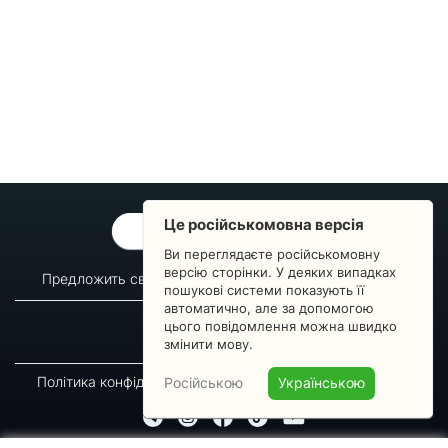
Це російськомовна версія
ОБРАТНАЯ СВЯЗЬ
Ви переглядаєте російськомовну
версію сторінки. У деяких випадках
Предложить свой вопрос
Статистика изменений
пошукові системи показують її
автоматично, але за допомогою
О сервисе
Преподавателям
цього повідомлення можна швидко
Новости
Пульс страны
змінити мову.
Політика конфіденційності
Угода підписника
Російською
Українською