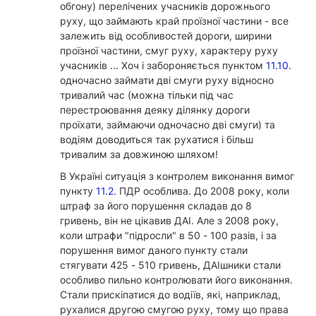
обгону) перелічених учасників дорожнього
руху, що займають край проїзної частини - все
залежить від особливостей дороги, ширини
проїзної частини, смуг руху, характеру руху
учасників ... Хоч і забороняється пунктом
11.10.
одночасно займати дві смуги руху відносно
тривалий час (можна тільки під час
перестроювання деяку ділянку дороги
проїхати, займаючи одночасно дві смуги) та
водіям доводиться так рухатися і більш
тривалим за довжиною шляхом!
В Україні ситуація з контролем виконання вимог
пункту
11.2.
ПДР особлива. До 2008 року, коли
штраф за його порушення складав до 8
гривень, він не цікавив ДАІ. Але з 2008 року,
коли штрафи "підросли" в 50 - 100 разів, і за
порушення вимог даного пункту стали
стягувати 425 - 510 гривень, ДАІшники стали
особливо пильно контролювати його виконання.
Стали прискіпатися до водіїв, які, наприклад,
рухалися другою смугою руху, тому що права