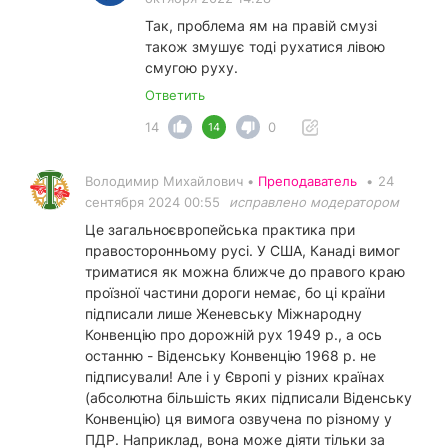
Так, проблема ям на правій смузі
також змушує тоді рухатися лівою
смугою руху.
Ответить
14
0
14
Володимир Михайлович •
Преподаватель
•
24
сентября 2024 00:55
исправлено модератором
Це загальноєвропейська практика при
правосторонньому русі. У США, Канаді вимог
триматися як можна ближче до правого краю
проїзної частини дороги немає, бо ці країни
підписали лише Женевську Міжнародну
Конвенцію про дорожній рух 1949 р., а ось
останню - Віденську Конвенцію 1968 р. не
підписували! Але і у Європі у різних країнах
(абсолютна більшість яких підписали Віденську
Конвенцію) ця вимога озвучена по різному у
ПДР. Наприклад, вона може діяти тільки за