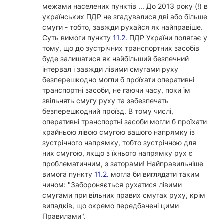
межами населених пунктів ... До 2013 року (!) в
українських ПДР не згадувалися дві або більше
смуги - тобто, завжди рухайся як найправіше.
Суть вимоги пункту
11.2.
ПДР України полягає у
тому, що до зустрічних транспортних засобів
буде залишатися як найбільший безпечний
інтервал і завжди лівими смугами руху
безперешкодно могли б проїхати оперативні
транспортні засоби, не гаючи часу, поки їм
звільнять смугу руху та забезпечать
безперешкодний проїзд. В тому числі,
оперативні транспортні засоби могли б проїхати
крайньою лівою смугою вашого напрямку із
зустрічного напрямку, тобто зустрічною для
них смугою, якщо з їхнього напрямку рух є
проблематичним, з заторами! Найправильніше
вимога пункту
11.2.
могла би виглядати таким
чином: "Забороняється рухатися лівими
смугами при вільних правих смугах руху, крім
випадків, що окремо передбачені цими
Правилами".