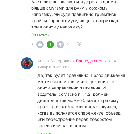
Але в питанні вказується дорога з двома і
більше смугами для руху у кожному
напрямку. Чи буде правильно триматись
крайньої правої смуги, якщо їх наприклад
три в одному напрямку?
Ответить
5
0
5
Антон Вікторович •
Преподаватель
•
14
января 2022 11:13
Да, так будет правильно. Полос движения
может быть и три, и четыре, и пять в
одном направлении движения. И
водитель, согласно п.
11.2.
должен
двигаться как можно ближе к правому
краю проезжей части, кроме случаев,
когда выполняется опережение, объезд
или перестроение перед поворотом
налево или разворотом.
Ответить