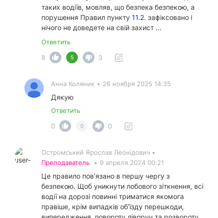
таких водіїв, мовляв, що безпека безпекою, а
порушення Правил пункту
11.2.
зафіксовано і
нічого не доведете на свій захист ...
Ответить
8
3
5
Анна Коляник
•
26 ноября 2025 14:35
Дякую
Ответить
0
0
0
Остромський Ярослав Леонідович •
Преподаватель
•
9 апреля 2024 00:21
Це правило повʼязано в першу чергу з
безпекою. Щоб уникнути лобового зіткнення, всі
водії на дорозі повинні триматися якомога
правіше, крім випадків обʼїзду перешкоди,
випередження, повороту ліворуч та розвороту.