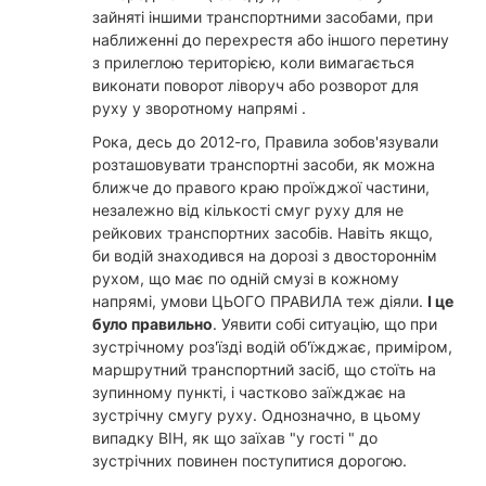
зайняті іншими транспортними засобами, при
наближенні до перехрестя або іншого перетину
з прилеглою територією, коли вимагається
виконати поворот ліворуч або розворот для
руху у зворотному напрямі .
Рока, десь до 2012-го, Правила зобов'язували
розташовувати транспортні засоби, як можна
ближче до правого краю проїжджої частини,
незалежно від кількості смуг руху для не
рейкових транспортних засобів. Навіть якщо,
би водій знаходився на дорозі з двостороннім
рухом, що має по одній смузі в кожному
напрямі, умови ЦЬОГО ПРАВИЛА теж діяли.
І це
було правильно
. Уявити собі ситуацію, що при
зустрічному роз'їзді водій об'їжджає, приміром,
маршрутний транспортний засіб, що стоїть на
зупинному пункті, і частково заїжджає на
зустрічну смугу руху. Однозначно, в цьому
випадку ВІН, як що заїхав "у гості " до
зустрічних повинен поступитися дорогою.