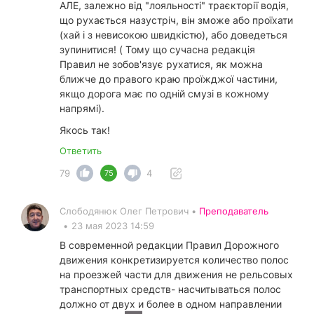
АЛЕ, залежно від "лояльності" траєкторії водія,
що рухається назустріч, він зможе або проїхати
(хай і з невисокою швидкістю), або доведеться
зупинитися! ( Тому що сучасна редакція
Правил не зобов'язує рухатися, як можна
ближче до правого краю проїжджої частини,
якщо дорога має по одній смузі в кожному
напрямі).
Якось так!
Ответить
79
4
75
Слободянюк Олег Петрович •
Преподаватель
•
23 мая 2023 14:59
В современной редакции Правил Дорожного
движения конкретизируется количество полос
на проезжей части для движения не рельсовых
транспортных средств- насчитываться полос
должно от двух и более в одном направлении