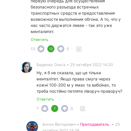
первую очередь для осуществления
безопасного разъезда встречных
транспортных средств и предоставления
возможности выполнения обгона. А то, что у
нас часто держатся левее - так это уже
менталитет.
Ответить
13
0
13
Беденко Ольга
•
25 октября 2022 14:20
Ну, я б не сказала, що це тільки
менталітет. Якщо права смуга через
кожні 100-200 м у ямах та вибоїнах, то
треба постійно петляти ліворуч-праворуч?
Ответить
7
0
7
Антон Вікторович •
Преподаватель
•
25
октября 2022 14:28