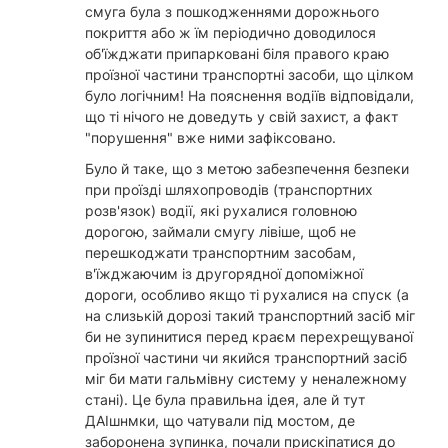
смуга була з пошкодженнями дорожнього
покриття або ж їм періодично доводилося
об'їжджати припарковані біля правого краю
проїзної частини транспортні засоби, що цілком
було логічним! На пояснення водіїв відповідали,
що ті нічого не доведуть у свій захист, а факт
"порушення" вже ними зафіксовано.
Було й таке, що з метою забезпечення безпеки
при проїзді шляхопроводів (транспортних
розв'язок) водії, які рухалися головною
дорогою, займали смугу лівіше, щоб не
перешкоджати транспортним засобам,
в'їжджаючим із другорядної допоміжної
дороги, особливо якщо ті рухалися на спуск (а
на слизькій дорозі такий транспортний засіб міг
би не зупинитися перед краєм перехрещуваної
проїзної частини чи якийся транспортний засіб
міг би мати гальмівну систему у неналежному
стані). Це була правильна ідея, але й тут
ДАІшнмки, що чатували під мостом, де
заборонена зупинка, почали прискіпатися до