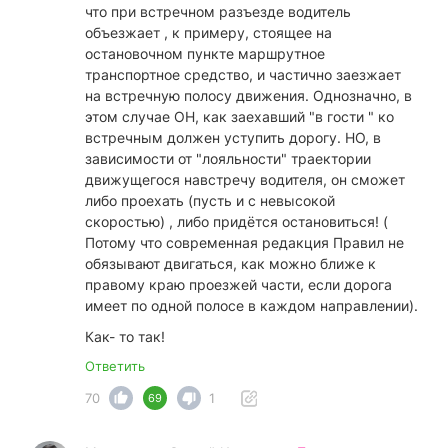
что при встречном разъезде водитель
объезжает , к примеру, стоящее на
остановочном пункте маршрутное
транспортное средство, и частично заезжает
на встречную полосу движения. Однозначно, в
этом случае ОН, как заехавший "в гости " ко
встречным должен уступить дорогу. НО, в
зависимости от "лояльности" траектории
движущегося навстречу водителя, он сможет
либо проехать (пусть и с невысокой
скоростью) , либо придётся остановиться! (
Потому что современная редакция Правил не
обязывают двигаться, как можно ближе к
правому краю проезжей части, если дорога
имеет по одной полосе в каждом направлении).
Как- то так!
Ответить
70
1
69