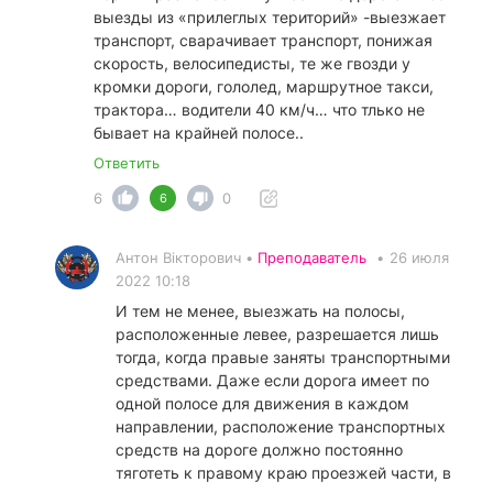
выезды из «прилеглых територий» -выезжает
транспорт, сварачивает транспорт, понижая
скорость, велосипедисты, те же гвозди у
кромки дороги, гололед, маршрутное такси,
трактора… водители 40 км/ч… что тлько не
бывает на крайней полосе..
Ответить
6
0
6
Антон Вікторович •
Преподаватель
•
26 июля
2022 10:18
И тем не менее, выезжать на полосы,
расположенные левее, разрешается лишь
тогда, когда правые заняты транспортными
средствами. Даже если дорога имеет по
одной полосе для движения в каждом
направлении, расположение транспортных
средств на дороге должно постоянно
тяготеть к правому краю проезжей части, в