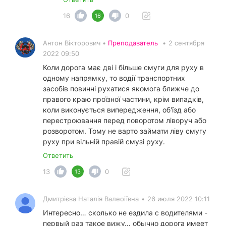
16
0
16
Антон Вікторович •
Преподаватель
•
2 сентября
2022 09:50
Коли дорога має дві і більше смуги для руху в
одному напрямку, то водії транспортних
засобів повинні рухатися якомога ближче до
правого краю проїзної частини, крім випадків,
коли виконується випередження, об'їзд або
перестроювання перед поворотом ліворуч або
розворотом. Тому не варто займати ліву смугу
руху при вільній правій смузі руху.
Ответить
13
0
13
Дмитрієва Наталія Валеоіївна
•
26 июля 2022 10:11
Интересно… сколько не ездила с водителями -
первый раз такое вижу… обычно дорога имеет