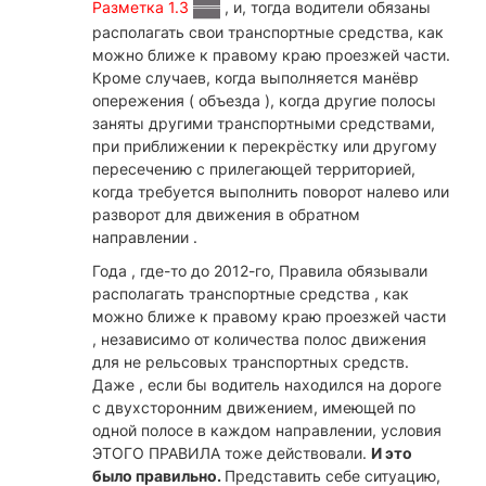
Разметка 1.3
, и, тогда водители обязаны
располагать свои транспортные средства, как
можно ближе к правому краю проезжей части.
Кроме случаев, когда выполняется манёвр
опережения ( объезда ), когда другие полосы
заняты другими транспортными средствами,
при приближении к перекрёстку или другому
пересечению с прилегающей территорией,
когда требуется выполнить поворот налево или
разворот для движения в обратном
направлении .
Года , где-то до 2012-го, Правила обязывали
располагать транспортные средства , как
можно ближе к правому краю проезжей части
, независимо от количества полос движения
для не рельсовых транспортных средств.
Даже , если бы водитель находился на дороге
с двухсторонним движением, имеющей по
одной полосе в каждом направлении, условия
ЭТОГО ПРАВИЛА тоже действовали.
И это
было правильно.
Представить себе ситуацию,