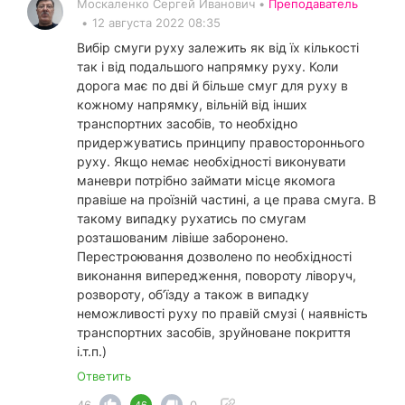
Москаленко Сергей Иванович •
Преподаватель
•
12 августа 2022 08:35
Вибір смуги руху залежить як від їх кількості
так і від подальшого напрямку руху. Коли
дорога має по дві й більше смуг для руху в
кожному напрямку, вільній від інших
транспортних засобів, то необхідно
придержуватись принципу правостороннього
руху. Якщо немає необхідності виконувати
маневри потрібно займати місце якомога
правіше на проїзній частині, а це права смуга. В
такому випадку рухатись по смугам
розташованим лівіше заборонено.
Перестроювання дозволено по необхідності
виконання випередження, повороту ліворуч,
розвороту, об’їзду а також в випадку
неможливості руху по правій смузі ( наявність
транспортних засобів, зруйноване покриття
і.т.п.)
Ответить