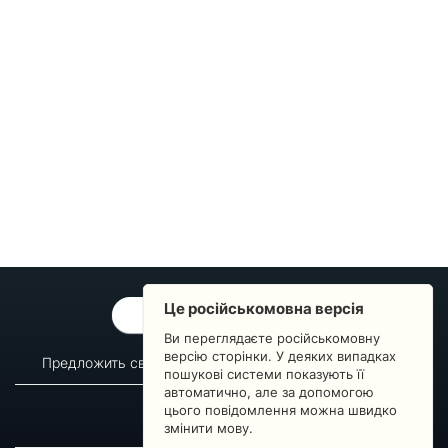
Це російськомовна версія
ОБРАТНАЯ СВЯЗЬ
Ви переглядаєте російськомовну
версію сторінки. У деяких випадках
Предложить свой вопрос
Статистика изменений
пошукові системи показують її
автоматично, але за допомогою
О сервисе
Преподавателям
цього повідомлення можна швидко
Новости
Пульс страны
змінити мову.