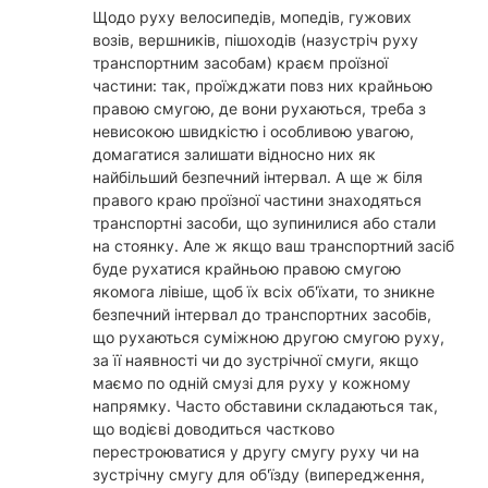
Щодо руху велосипедів, мопедів, гужових
возів, вершників, пішоходів (назустріч руху
транспортним засобам) краєм проїзної
частини: так, проїжджати повз них крайньою
правою смугою, де вони рухаються, треба з
невисокою швидкістю і особливою увагою,
домагатися залишати відносно них як
найбільший безпечний інтервал. А ще ж біля
правого краю проїзної частини знаходяться
транспортні засоби, що зупинилися або стали
на стоянку. Але ж якщо ваш транспортний засіб
буде рухатися крайньою правою смугою
якомога лівіше, щоб їх всіх об'їхати, то зникне
безпечний інтервал до транспортних засобів,
що рухаються суміжною другою смугою руху,
за її наявності чи до зустрічної смуги, якщо
маємо по одній смузі для руху у кожному
напрямку. Часто обставини складаються так,
що водієві доводиться частково
перестроюватися у другу смугу руху чи на
зустрічну смугу для об'їзду (випередження,