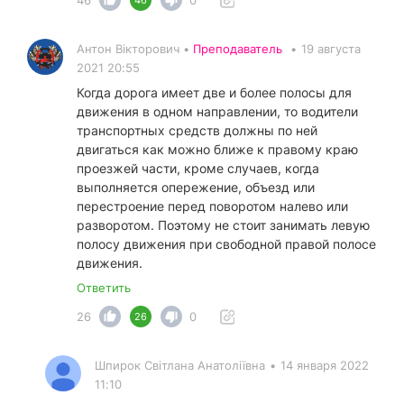
46
0
46
Антон Вікторович •
Преподаватель
•
19 августа
2021 20:55
Когда дорога имеет две и более полосы для
движения в одном направлении, то водители
транспортных средств должны по ней
двигаться как можно ближе к правому краю
проезжей части, кроме случаев, когда
выполняется опережение, объезд или
перестроение перед поворотом налево или
разворотом. Поэтому не стоит занимать левую
полосу движения при свободной правой полосе
движения.
Ответить
26
0
26
Шпирок Світлана Анатоліївна
•
14 января 2022
11:10