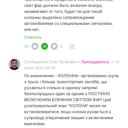
свет фар должен быть включен всегда,
независимо от того, будет ли для такой
колонны выделено сопровождение
автомобилями со специальными сигналами,
или нет.
Ответить
42
4
38
Слободянюк Олег Петрович •
Преподаватель
•
12
июня 2022 00:10
По визначенню - КОЛОННА- організована група
з трьох і більше транспортних засобів, що
рухаються спільно в одному напрямі
безпосередньо один за одним з ПОСТІЙНО
ВКЛЮЧЕНИМ БЛИЖНІМ СВІТЛОМ ФАР! Цей
розпізнавальний знак "КОЛОНА" може не
встановлюватися, якщо колона рухається у
супроводі оперативних машин з включеними
маячками.