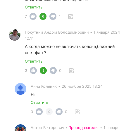
Ответить
7
1
6
Покутний Андрiй Володимирович
•
1 января 2024
12:11
А когда можно не включать колоне,ближний
свет фар ?
Ответить
3
0
3
Анна Коляник
•
26 ноября 2025 13:24
Ні
Ответить
0
0
0
Антон Вікторович •
Преподаватель
•
1 января