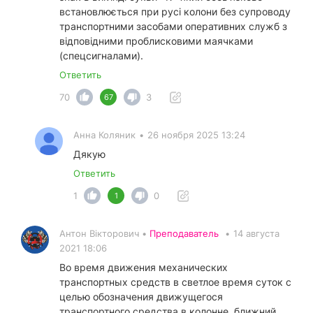
встановлюється при русі колони без супроводу
транспортними засобами оперативних служб з
відповідними проблисковими маячками
(спецсигналами).
Ответить
70
3
67
Анна Коляник
•
26 ноября 2025 13:24
Дякую
Ответить
1
0
1
Антон Вікторович •
Преподаватель
•
14 августа
2021 18:06
Во время движения механических
транспортных средств в светлое время суток с
целью обозначения движущегося
транспортного средства в колонне, ближний