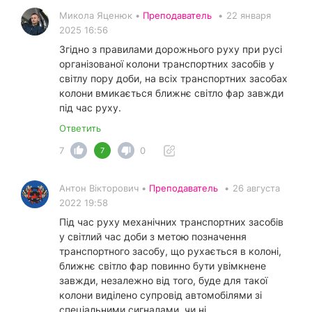
Микола Яценюк •
Преподаватель
•
22 января
2025 16:56
Згідно з правилами дорожнього руху при русі
організованої колони транспортних засобів у
світлу пору доби, на всіх транспортних засобах
колони вмикається ближнє світло фар завжди
під час руху.
Ответить
7
0
7
Антон Вікторович •
Преподаватель
•
26 августа
2022 19:58
Під час руху механічних транспортних засобів
у світлий час доби з метою позначення
транспортного засобу, що рухається в колоні,
ближнє світло фар повинно бути увімкнене
завжди, незалежно від того, буде для такої
колони виділено супровід автомобілями зі
спеціальними сигналами, чи ні.