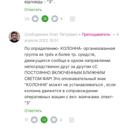
відповідь - "3" .
Ответить
23
5
18
Слободянюк Олег Петрович •
Преподаватель
•
4
апреля 2022 18:51
По определению- КОЛОННА- организованная
группа из трёх и более тр. средств,
движущихся сообща в одном направлении
непосредственно друг за другом сС
ПОСТОЯННО ВКЛЮЧЕННЫМ БЛИЖНИМ
СВЕТОМ ФАР! Это опознавательный знак
"КОЛОННА" может не устанавливаться , если
колонна движется в сопровождении
оперативных машин с вкл. маячками. ответ-
"3"
Ответить
17
4
13