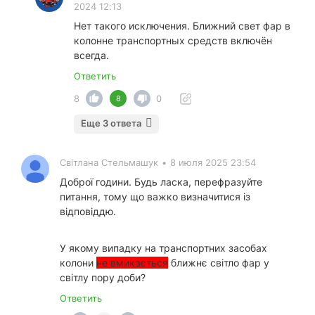
2024 12:13
Нет такого исключения. Ближний свет фар в
колонне транспортных средств включён
всегда.
Ответить
8
0
8
Еще 3 ответа
Світлана Стельмашук
•
8 июля 2025 23:54
Доброї години. Будь ласка, перефразуйте
питання, т
ому що важко визначитися із
відповіддю.
У якому випадку на транспортних засобах
колони
не вмикається
ближнє світло фар у
світлу пору доби?
Ответить