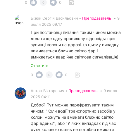
0
0
0
Бізюк Сергій Васильович •
Преподаватель
•
9
июля 2025 09:17
При постановці питання таким чином можна
додати ще одну правильну відповідь: при
зупинці колони на дорозі. (в цьому випадку
вимикається ближнє світло фар і
вмикається аварійна світлова сигналізація).
Ответить
0
0
0
Антон Вікторович •
Преподаватель
•
9 июля
2025 04:11
Доброї. Тут можна перефразувати таким
чином: "Коли водії транспортних засобів у
колоні можуть не вмикати ближнє світло
фар вдень?", або "У яких випадках під час
руху колоною вдень не потрібно вмикати