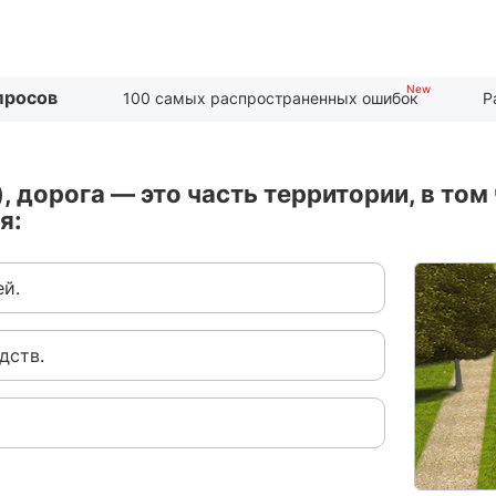
просов
100 самых распространенных ошибок
Р
 дорога — это часть территории, в том
я:
ей.
дств.