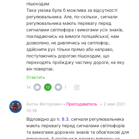
пішоходам
Така умова була б можлива за відсутності
регулювальника. Але, по-скільки , сигнали
регулювальника мають перевагу перед
сигналами світлофора і вимогами усіх знаків,
покладаючись на вимоги поліцейської, нам
дозволено, не дивлячись на світлофор,
здійснити рух тільки прямо або направо,
поступаючись дорогою пішоходам, що
переходять проїжджу частину дороги, на яку
він повертає.
Ответить
14
1
13
Антон Вікторович •
Преподаватель
•
2 мая 2021
10:39
Відповідно до п.
8.3.
сигнали регулювальника
мають перевагу перед сигналами світлофорів
та вимогами дорожніх знаків та обов'язкові для
виконання. А оскільки в даному випадку на