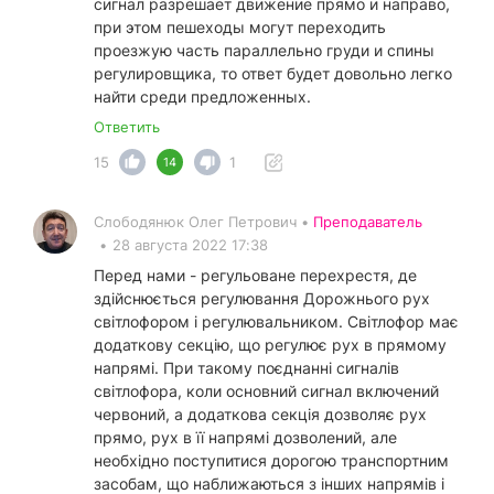
сигнал разрешает движение прямо и направо,
при этом пешеходы могут переходить
проезжую часть параллельно груди и спины
регулировщика, то ответ будет довольно легко
найти среди предложенных.
Ответить
15
1
14
Слободянюк Олег Петрович •
Преподаватель
•
28 августа 2022 17:38
Перед нами - регульоване перехрестя, де
здійснюється регулювання Дорожнього рух
світлофором і регулювальником. Світлофор має
додаткову секцію, що регулює рух в прямому
напрямі. При такому поєднанні сигналів
світлофора, коли основний сигнал включений
червоний, а додаткова секція дозволяє рух
прямо, рух в її напрямі дозволений, але
необхідно поступитися дорогою транспортним
засобам, що наближаються з інших напрямів і