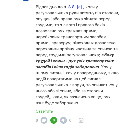
Відповідно до п.
8.8. [а]
, коли у
регулювальника руки витягнуті в сторони,
опущені або права рука зігнута перед
грудьми, то з лівого і правого боків -
дозволено рух трамвая прямо,
нерейковим транспортним засобам -
прямо і праворуч; пішоходам дозволено
переходити проїзну частину за спиною та
перед грудьми регулювальника;
з боку
грудей і спини - рух усіх транспортних
засобів і пішоходів заборонено
. Хоч у
цьому питанні, хоч у попередньому, якщо
водій повертатиме на цей сигнал
регулювальника ліворуч, то опиняється у
нього або зі спини, або за сторони
грудей,, куди, як зазначено вище, рух
вже буде заборонено.
Ответить
6
0
6