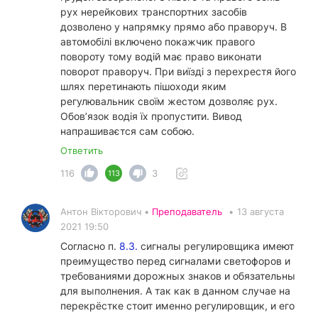
рух нерейкових транспортних засобів
дозволено у напрямку прямо або праворуч. В
автомобілі включено покажчик правого
повороту тому водій має право виконати
поворот праворуч. При виїзді з перехрестя його
шлях перетинають пішоходи яким
регулювальник своїм жестом дозволяє рух.
Обов’язок водія їх пропустити. Вивод
напрашиваєтся сам собою.
Ответить
116
3
113
Антон Вікторович •
Преподаватель
•
13 августа
2021 19:50
Согласно п.
8.3.
сигналы регулировщика имеют
преимущество перед сигналами светофоров и
требованиями дорожных знаков и обязательны
для выполнения. А так как в данном случае на
перекрёстке стоит именно регулировщик, и его