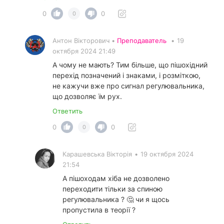
0
0
0
Антон Вікторович •
Преподаватель
•
19
октября 2024 21:49
А чому не мають? Тим більше, що пішохідний
перехід позначений і знаками, і розміткою,
не кажучи вже про сигнал регулювальника,
що дозволяє їм рух.
Ответить
0
0
0
Карашевська Вікторія
•
19 октября 2024
21:54
А пішоходам хіба не дозволено
переходити тільки за спиною
регулювальника ? 🤔 чи я щось
пропустила в теорії ?