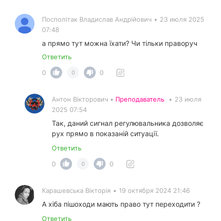
Посполітак Владислав Андрійович
•
23 июля 2025
07:48
а прямо тут можна їхати? Чи тільки праворуч
Ответить
0
0
0
Антон Вікторович •
Преподаватель
•
23 июля
2025 07:54
Так, даний сигнал регулювальника дозволяє
рух прямо в показаній ситуації.
Ответить
0
0
0
Карашевська Вікторія
•
19 октября 2024 21:46
А хіба пішоходи мають право тут переходити ?
Ответить