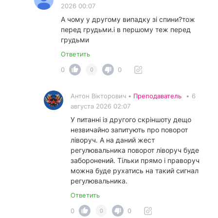
2026 00:07
А чому у другому випадку зі спини?тож
перед грудьми.і в першому теж перед
грудьми
Ответить
0
0
0
Антон Вікторович •
Преподаватель
•
6
августа 2026 02:07
У питанні із другого скріншоту дещо
незвичайно запитують про поворот
ліворуч. А на даний жест
регулювальника поворот ліворуч буде
заборонений. Тільки прямо і праворуч
можна буде рухатись на такий сигнал
регулювальника.
Ответить
0
0
0