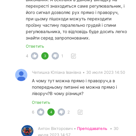
перехресті знаходиться саме регулювальник, і
його сигнал дозволяє рух прямо і праворуч,
при цьому пішоходи можуть переходити
проїзну частину паралельно грудей і спини
регулювальника, то відповідь буде досить легко
знайти серед запропонованих.
Ответить
4
1
3
Чепишка Юліана Іванівна
•
30 июля 2023 14:50
А чому тут можна прямо і праворуч,а в
попередньому питанні не можна прямо і
ліворуч?В чому різниця?
Ответить
6
2
4
Антон Вікторович •
Преподаватель
•
30
июля 2023 14:57