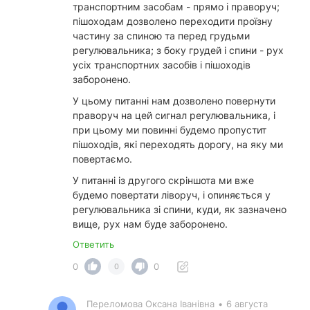
транспортним засобам - прямо і праворуч;
пішоходам дозволено переходити проїзну
частину за спиною та перед грудьми
регулювальника; з боку грудей і спини - рух
усіх транспортних засобів і пішоходів
заборонено.
У цьому питанні нам дозволено повернути
праворуч на цей сигнал регулювальника, і
при цьому ми повинні будемо пропустит
пішоходів, які переходять дорогу, на яку ми
повертаємо.
У питанні із другого скріншота ми вже
будемо повертати ліворуч, і опиняється у
регулювальника зі спини, куди, як зазначено
вище, рух нам буде заборонено.
Ответить
0
0
0
Переломова Оксана Іванівна
•
6 августа