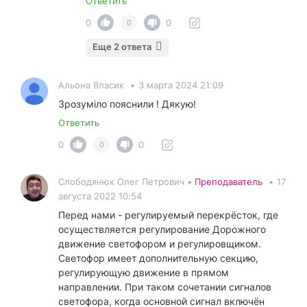
Ответить
0
0
0
Еще 2 ответа
Альона Власик
•
3 марта 2024 21:09
Зрозуміло пояснили ! Дякую!
Ответить
0
0
0
Слободянюк Олег Петрович •
Преподаватель
•
17
августа 2022 10:54
Перед нами - регулируемый перекрёсток, где
осуществляется регулирование Дорожного
движение светофором и регулировщиком.
Светофор имеет дополнительную секцию,
регулирующую движение в прямом
направлении. При таком сочетании сигналов
светофора, когда основной сигнал включён