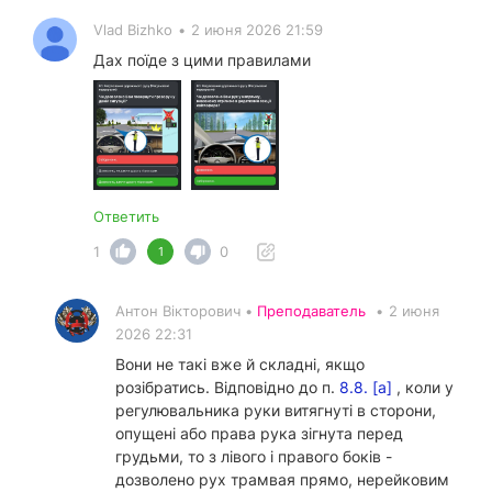
Vlad Bizhko
•
2 июня 2026 21:59
Дах поїде з цими правилами
Ответить
1
0
1
Антон Вікторович •
Преподаватель
•
2 июня
2026 22:31
Вони не такі вже й складні, якщо
розібратись. Відповідно до п.
8.8. [а]
, коли у
регулювальника руки витягнуті в сторони,
опущені або права рука зігнута перед
грудьми, то з лівого і правого боків -
дозволено рух трамвая прямо, нерейковим