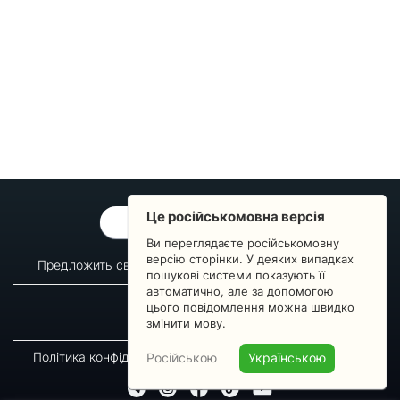
Це російськомовна версія
ОБРАТНАЯ СВЯЗЬ
Ви переглядаєте російськомовну
версію сторінки. У деяких випадках
Предложить свой вопрос
Статистика изменений
пошукові системи показують її
автоматично, але за допомогою
О сервисе
Преподавателям
цього повідомлення можна швидко
Новости
Пульс страны
змінити мову.
Політика конфіденційності
Угода підписника
Російською
Українською