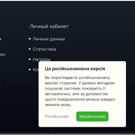
Личный кабинет
х
Личные данные
Статистика
рос
Награды
Це російськомовна версія
Комментарии
Ви переглядаєте російськомовну
версію сторінки. У деяких випадках
й
пошукові системи показують її
автоматично, але за допомогою
цього повідомлення можна швидко
змінити мову.
Російською
Українською