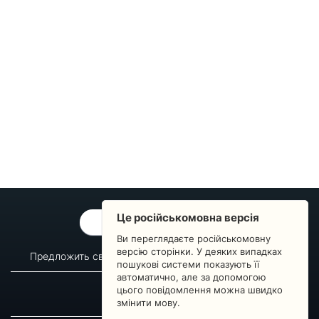
Це російськомовна версія
ОБРАТНАЯ СВЯЗЬ
Ви переглядаєте російськомовну
версію сторінки. У деяких випадках
Предложить свой вопрос
Статистика изменений
пошукові системи показують її
автоматично, але за допомогою
О сервисе
Преподавателям
цього повідомлення можна швидко
Новости
Пульс страны
змінити мову.