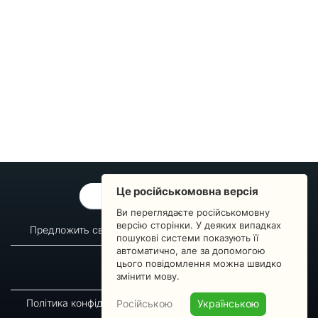
Це російськомовна версія
ОБРАТНАЯ СВЯЗЬ
Ви переглядаєте російськомовну
версію сторінки. У деяких випадках
Предложить свой вопрос
Статистика изменений
пошукові системи показують її
автоматично, але за допомогою
О сервисе
Преподавателям
цього повідомлення можна швидко
Новости
Пульс страны
змінити мову.
Політика конфіденційності
Угода підписника
Російською
Українською